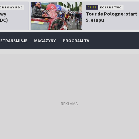
ORTOWY RDC
08:55
KOLARSTWO
owy
Tour de Pologne: start
RDC)
5. etapu
ETRANSMISJE
MAGAZYNY
PROGRAM TV