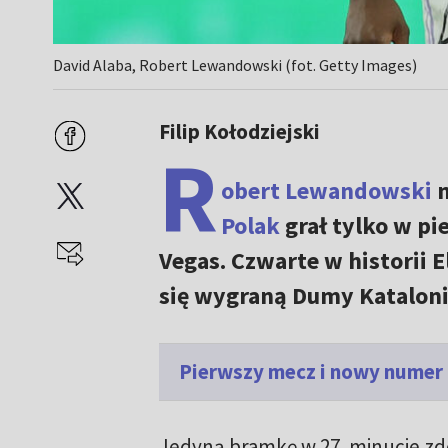
David Alaba, Robert Lewandowski (fot. Getty Images)
Filip Kołodziejski
R
obert Lewandowski
n
Polak
grał tylko w pi
Vegas. Czwarte w historii E
się wygraną Dumy Katalonii
Pierwszy mecz i nowy numer n
Jedyną bramkę w 27. minucie z