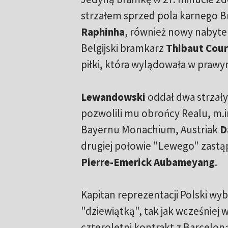
strzałem sprzed pola karnego Br
Raphinha
, również nowy nabyte
Belgijski bramkarz
Thibaut Cour
piłki, która wylądowała w praw
Lewandowski
oddał dwa strzały.
pozwolili mu obrońcy Realu, m.in
Bayernu Monachium, Austriak
D
drugiej połowie "Lewego" zastą
Pierre-Emerick Aubameyang
.
Kapitan reprezentacji Polski wy
"dziewiątką", tak jak wcześniej 
czteroletni kontrakt z Barcelon