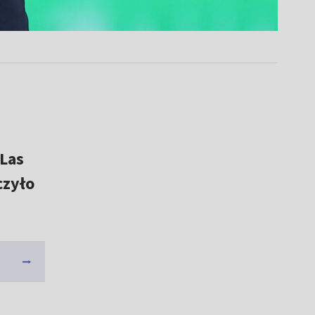
 Las
czyło