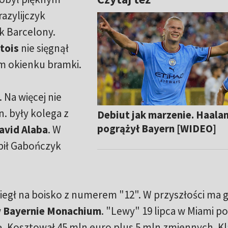
azylijczyk
k Barcelony.
tois
nie sięgnął
ym okienku bramki.
 Na więcej nie
. były kolega z
Debiut jak marzenie. Haala
pogrążył Bayern [WIDEO]
avid Alaba
. W
pił Gabończyk
biegł na boisko z numerem "12". W przyszłości ma g
w
Bayernie Monachium
. "Lewy" 19 lipca w Miami po
ą. Kosztował 45 mln euro plus 5 mln zmiennych. K