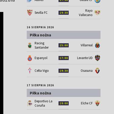
Rayo
Sevilla FC
19:30
Vallecano
16 SIERPNIA 2026
Piłka nożna
Racing
Villarreal
15:00
Santander
Espanyol
Levante UD
17:00
Celta Vigo
Osasuna
19:30
17 SIERPNIA 2026
Piłka nożna
Deportivo La
Elche CF
19:00
Coruña