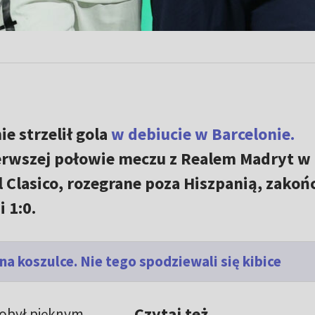
ie strzelił gola
w debiucie w Barcelonie.
erwszej połowie meczu z Realem Madryt w
l Clasico, rozegrane poza Hiszpanią, zakoń
 1:0.
a koszulce. Nie tego spodziewali się kibice
Czytaj też
dobył pięknym