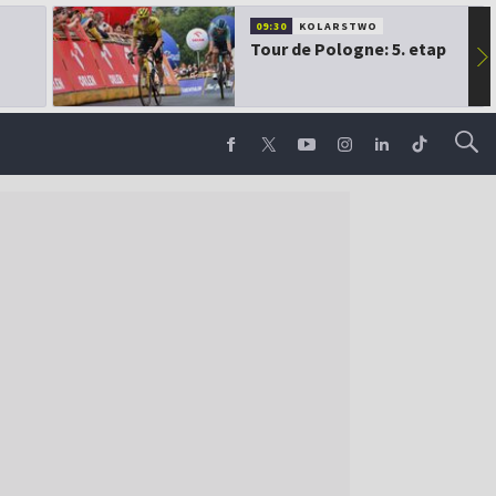
09:30
KOLARSTWO
Tour de Pologne: 5. etap
▶