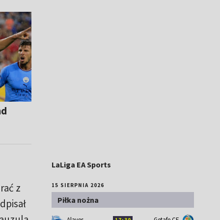
nd
LaLiga EA Sports
rać z
15 SIERPNIA 2026
Piłka nożna
dpisał
lauzula
Alaves
Getafe CF
17:30