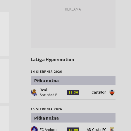
LaLiga Hypermotion
14 SIERPNIA 2026
Piłka nożna
Real
Castellon
18:30
Sociedad B
15 SIERPNIA 2026
Piłka nożna
FC Andorra
AD Ceuta FC
15:00