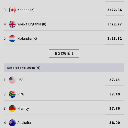
3
Kanada (K)
3:22.66
4
Wielka Brytania (K)
3:22.77
5
Holandia (K)
3:23.12
ROZWIŃ
Sztafeta 4 x 100 m (M)
1
USA
37.43
2
RPA
37.49
3
Niemcy
37.76
4
Australia
38.00