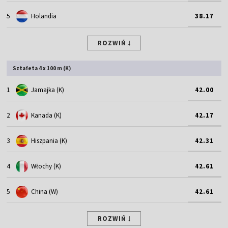
5
Holandia
38.17
ROZWIŃ
Sztafeta 4 x 100 m (K)
1
Jamajka (K)
42.00
2
Kanada (K)
42.17
3
Hiszpania (K)
42.31
4
Włochy (K)
42.61
5
China (W)
42.61
ROZWIŃ