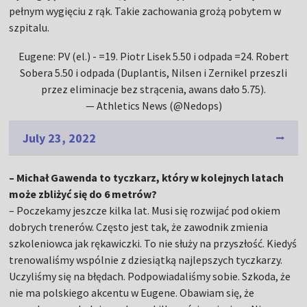
pełnym wygięciu z rąk. Takie zachowania grożą pobytem w
szpitalu.
Eugene: PV (el.) - =19. Piotr Lisek 5.50 i odpada =24. Robert
Sobera 5.50 i odpada (Duplantis, Nilsen i Zernikel przeszli
przez eliminacje bez strącenia, awans dało 5.75).
— Athletics News (@Nedops)
July 23, 2022
– Michał Gawenda to tyczkarz, który w kolejnych latach
może zbliżyć się do 6 metrów?
– Poczekamy jeszcze kilka lat. Musi się rozwijać pod okiem
dobrych trenerów. Często jest tak, że zawodnik zmienia
szkoleniowca jak rękawiczki. To nie służy na przyszłość. Kiedyś
trenowaliśmy wspólnie z dziesiątką najlepszych tyczkarzy.
Uczyliśmy się na błędach. Podpowiadaliśmy sobie. Szkoda, że
nie ma polskiego akcentu w Eugene. Obawiam się, że