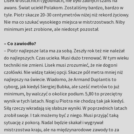
Lisek w ostatnich tygodniach, nie było żadnych szans na
awans. Świat uciekł Polakom. Zostaliśmy bardzo, bardzo w
tyle. Piotr skacze 20-30 centymetrów niżej niż rekord życiowy.
Nie ma co szukać wysokiego miejsca w mistrzostwach. Niby
minimum jest zrobione, ale niedosyt pozostał.
– Co zawiodło?
– Piotr najlepsze lata ma za sobą. Zeszły rok też nie należał
do najlepszych. Czas ucieka. Musi dużo trenować. W tym wieku
techniki nie zmieni. Lisek musi zrozumieć, że nie dogoni
czołówki. Nie widzę takiej opcji. Skacze pół metra mniej niż
najlepszy na świecie. Wiadomo, że Armand Duplantis to
cyborg, jak kiedyś Siergiej Bubka, ale sześć metrów to już
minimum, by walczyć o okolice podium. 5,80 to przeciętny
wynik w tych latach. Nogi u Piotra nie chodzą tak jak kiedyś.
Siłą rzeczy wkradają się słabsze wyniki. W poprzednich latach
zrobił swoje. I tak możemy być z niego. Musi przyjąć taką
sytuację z pokorą. Nadal będzie skakał i wygrywał
mistrzostwa kraju, ale na międzynarodowe zawody to za