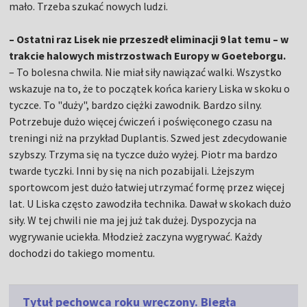
mało. Trzeba szukać nowych ludzi.
– Ostatni raz Lisek nie przeszedł eliminacji 9 lat temu – w
trakcie halowych mistrzostwach Europy w Goeteborgu.
– To bolesna chwila. Nie miał siły nawiązać walki. Wszystko
wskazuje na to, że to początek końca kariery Liska w skoku o
tyczce. To "duży", bardzo ciężki zawodnik. Bardzo silny.
Potrzebuje dużo więcej ćwiczeń i poświęconego czasu na
treningi niż na przykład Duplantis. Szwed jest zdecydowanie
szybszy. Trzyma się na tyczce dużo wyżej. Piotr ma bardzo
twarde tyczki. Inni by się na nich pozabijali. Lżejszym
sportowcom jest dużo łatwiej utrzymać formę przez więcej
lat. U Liska często zawodziła technika. Dawał w skokach dużo
siły. W tej chwili nie ma jej już tak dużej. Dyspozycja na
wygrywanie uciekła. Młodzież zaczyna wygrywać. Każdy
dochodzi do takiego momentu.
Tytuł pechowca roku wręczony. Biegła