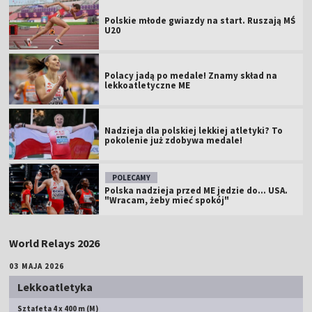
Polskie młode gwiazdy na start. Ruszają MŚ
U20
Polacy jadą po medale! Znamy skład na
lekkoatletyczne ME
Nadzieja dla polskiej lekkiej atletyki? To
pokolenie już zdobywa medale!
POLECAMY
Polska nadzieja przed ME jedzie do... USA.
"Wracam, żeby mieć spokój"
World Relays 2026
03 MAJA 2026
Lekkoatletyka
Sztafeta 4 x 400 m (M)