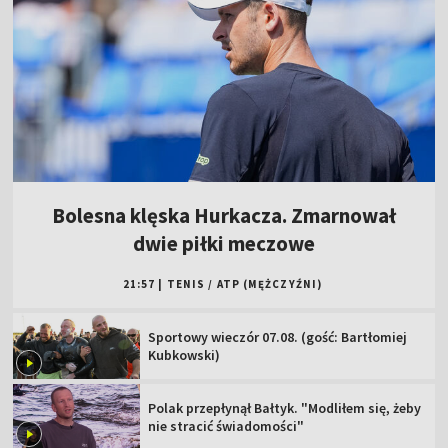
Bolesna klęska Hurkacza. Zmarnował
dwie piłki meczowe
21:57
|
TENIS
/
ATP (MĘŻCZYŹNI)
Sportowy wieczór 07.08. (gość: Bartłomiej
Kubkowski)
Polak przepłynął Bałtyk. "Modliłem się, żeby
nie stracić świadomości"