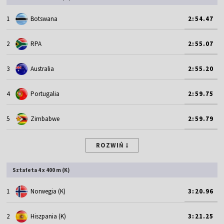
1
Botswana
2:54.47
2
RPA
2:55.07
3
Australia
2:55.20
4
Portugalia
2:59.75
5
Zimbabwe
2:59.79
ROZWIŃ
Sztafeta 4 x 400 m (K)
1
Norwegia (K)
3:20.96
2
Hiszpania (K)
3:21.25