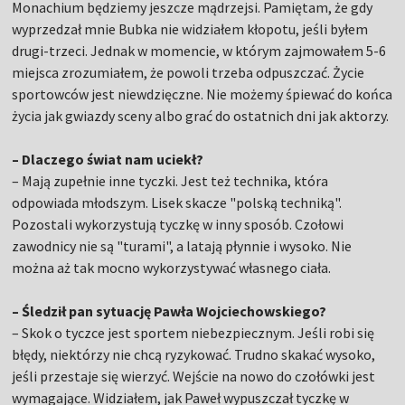
Monachium będziemy jeszcze mądrzejsi. Pamiętam, że gdy
wyprzedzał mnie Bubka nie widziałem kłopotu, jeśli byłem
drugi-trzeci. Jednak w momencie, w którym zajmowałem 5-6
miejsca zrozumiałem, że powoli trzeba odpuszczać. Życie
sportowców jest niewdzięczne. Nie możemy śpiewać do końca
życia jak gwiazdy sceny albo grać do ostatnich dni jak aktorzy.
– Dlaczego świat nam uciekł?
– Mają zupełnie inne tyczki. Jest też technika, która
odpowiada młodszym. Lisek skacze "polską techniką".
Pozostali wykorzystują tyczkę w inny sposób. Czołowi
zawodnicy nie są "turami", a latają płynnie i wysoko. Nie
można aż tak mocno wykorzystywać własnego ciała.
– Śledził pan sytuację Pawła Wojciechowskiego?
– Skok o tyczce jest sportem niebezpiecznym. Jeśli robi się
błędy, niektórzy nie chcą ryzykować. Trudno skakać wysoko,
jeśli przestaje się wierzyć. Wejście na nowo do czołówki jest
wymagające. Widziałem, jak Paweł wypuszczał tyczkę w