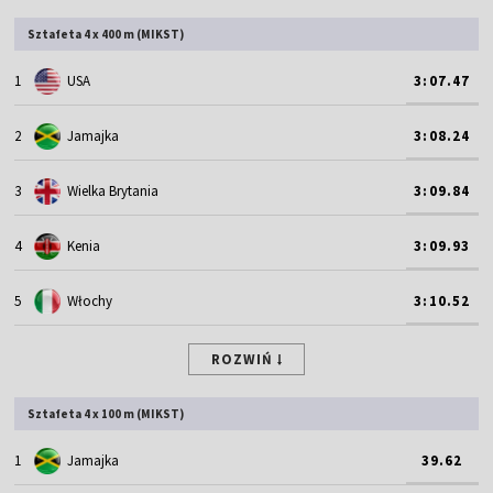
Sztafeta 4 x 400 m (MIKST)
1
USA
3:07.47
2
Jamajka
3:08.24
3
Wielka Brytania
3:09.84
4
Kenia
3:09.93
5
Włochy
3:10.52
ROZWIŃ
Sztafeta 4 x 100 m (MIKST)
1
Jamajka
39.62