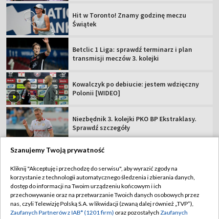
Hit w Toronto! Znamy godzinę meczu
Świątek
Betclic 1 Liga: sprawdź terminarz i plan
transmisji meczów 3. kolejki
Kowalczyk po debiucie: jestem wdzięczny
Polonii [WIDEO]
Niezbędnik 3. kolejki PKO BP Ekstraklasy.
Sprawdź szczegóły
Szanujemy Twoją prywatność
Kliknij "Akceptuję i przechodzę do serwisu", aby wyrazić zgody na
korzystanie z technologii automatycznego śledzenia i zbierania danych,
TVP
dostęp do informacji na Twoim urządzeniu końcowym i ich
Abonament TVP
Regulamin TVP
przechowywanie oraz na przetwarzanie Twoich danych osobowych przez
nas, czyli Telewizję Polską S.A. w likwidacji (zwaną dalej również „TVP”),
Polityka prywatności
Sklep TVP
Zaufanych Partnerów z IAB* (1201 firm)
oraz pozostałych
Zaufanych