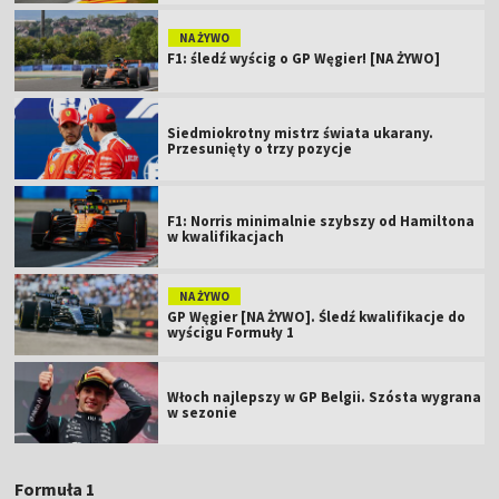
NA ŻYWO
F1: śledź wyścig o GP Węgier! [NA ŻYWO]
Siedmiokrotny mistrz świata ukarany.
Przesunięty o trzy pozycje
F1: Norris minimalnie szybszy od Hamiltona
w kwalifikacjach
NA ŻYWO
GP Węgier [NA ŻYWO]. Śledź kwalifikacje do
wyścigu Formuły 1
Włoch najlepszy w GP Belgii. Szósta wygrana
w sezonie
Formuła 1