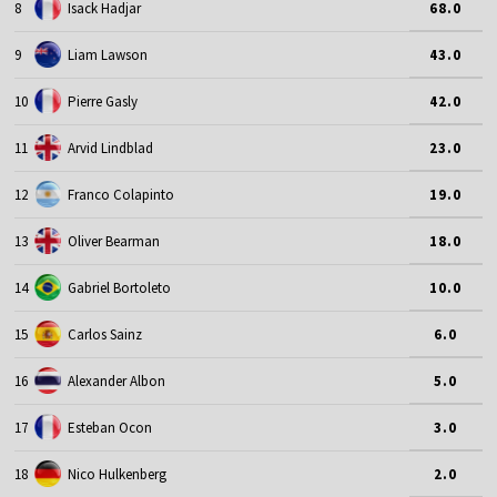
8
Isack Hadjar
68.0
9
Liam Lawson
43.0
10
Pierre Gasly
42.0
11
Arvid Lindblad
23.0
12
Franco Colapinto
19.0
13
Oliver Bearman
18.0
14
Gabriel Bortoleto
10.0
15
Carlos Sainz
6.0
16
Alexander Albon
5.0
17
Esteban Ocon
3.0
18
Nico Hulkenberg
2.0