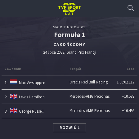
SPORTY MOTOROWE
Formuła 1
ZAKOŃCZONY
24 lipca 2022, Grand Prix Francji
Zawodnik
Zespół
Czas
Oracle Red Bull Racing
1:30:02.112
1.
Max Verstappen
Mercedes-AMG Petronas
+10.587
2.
Lewis Hamilton
Mercedes-AMG Petronas
+16.495
3.
George Russell
ROZWIŃ