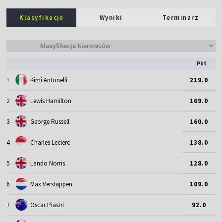
Klasyfikacje
Wyniki
Terminarz
Pkt
1
Kimi Antonelli
219.0
2
Lewis Hamilton
169.0
3
George Russell
160.0
4
Charles Leclerc
138.0
5
Lando Norris
128.0
6
Max Verstappen
109.0
7
Oscar Piastri
92.0