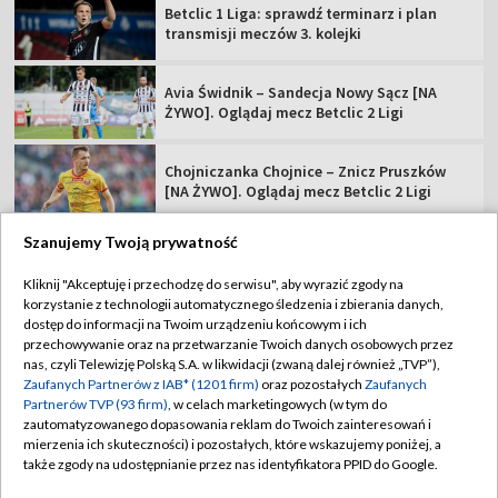
Betclic 1 Liga: sprawdź terminarz i plan
transmisji meczów 3. kolejki
Avia Świdnik – Sandecja Nowy Sącz [NA
ŻYWO]. Oglądaj mecz Betclic 2 Ligi
Chojniczanka Chojnice – Znicz Pruszków
[NA ŻYWO]. Oglądaj mecz Betclic 2 Ligi
Szanujemy Twoją prywatność
Kliknij "Akceptuję i przechodzę do serwisu", aby wyrazić zgody na
korzystanie z technologii automatycznego śledzenia i zbierania danych,
TVP
dostęp do informacji na Twoim urządzeniu końcowym i ich
Abonament TVP
Regulamin TVP
przechowywanie oraz na przetwarzanie Twoich danych osobowych przez
nas, czyli Telewizję Polską S.A. w likwidacji (zwaną dalej również „TVP”),
Polityka prywatności
Sklep TVP
Zaufanych Partnerów z IAB* (1201 firm)
oraz pozostałych
Zaufanych
Partnerów TVP (93 firm)
, w celach marketingowych (w tym do
Biuro Reklamy
Moje zgody
zautomatyzowanego dopasowania reklam do Twoich zainteresowań i
mierzenia ich skuteczności) i pozostałych, które wskazujemy poniżej, a
Oferta Handlowa
Biuro reklamy
także zgody na udostępnianie przez nas identyfikatora PPID do Google.
Telegazeta ogłoszenia
Kontakt