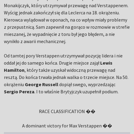
Monakijczyk, który utrzymywał przewagę nad Verstappenem.
Wyścig jednak zakończył się dla Leclerca na 18. okrążeniu.
Kierowca wylądował w oponach, na co wpływ miały problemy
z przepustnicą. Sam zapewnił na gorąco w rozmowie w strefie
mieszanej, że wypadnięcie z toru był jego błędem, a nie
wynikło z awarii mechanicznej.
Od tamtej pory Verstappen utrzymywał pozycję lidera i nie
oddał jej do samego końca. Drugie miejsce zajął
Lewis
Hamilton
, który także uzyskał widoczną przewagę nad
resztą. Do końca trwała jednak walka o trzecie miejsce. Na 50.
okrążeniu
George Russell
dopiął swego, wyprzedzając
Sergio Pereza
. I to właśnie Brytyjczyk uzupełnił podium.
RACE CLASSIFICATION ��
A dominant victory for Max Verstappen ��