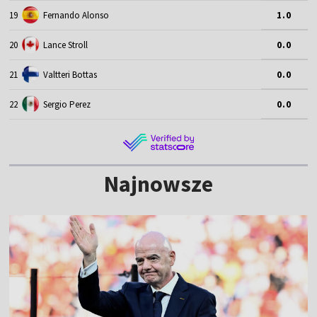
19
Fernando Alonso
1.0
20
Lance Stroll
0.0
21
Valtteri Bottas
0.0
22
Sergio Perez
0.0
Najnowsze