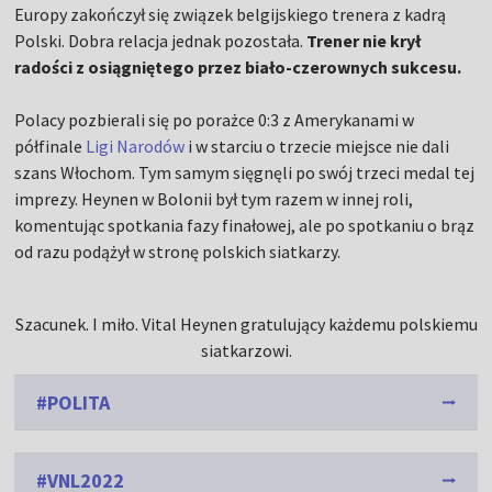
Europy zakończył się związek belgijskiego trenera z kadrą
Polski. Dobra relacja jednak pozostała.
Trener nie krył
radości z osiągniętego przez biało-czerownych sukcesu.
Polacy pozbierali się po porażce 0:3 z Amerykanami w
półfinale
Ligi Narodów
i w starciu o trzecie miejsce nie dali
szans Włochom. Tym samym sięgnęli po swój trzeci medal tej
imprezy. Heynen w Bolonii był tym razem w innej roli,
komentując spotkania fazy finałowej, ale po spotkaniu o brąz
od razu podążył w stronę polskich siatkarzy.
Szacunek. I miło. Vital Heynen gratulujący każdemu polskiemu
siatkarzowi.
#POLITA
#VNL2022