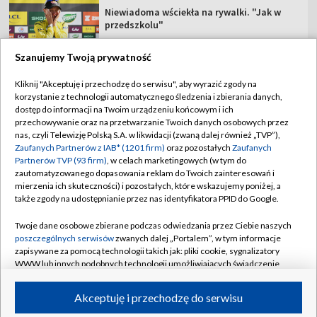
Niewiadoma wściekła na rywalki. "Jak w
przedszkolu"
Szanujemy Twoją prywatność
Kliknij "Akceptuję i przechodzę do serwisu", aby wyrazić zgody na
korzystanie z technologii automatycznego śledzenia i zbierania danych,
TVP
dostęp do informacji na Twoim urządzeniu końcowym i ich
Abonament TVP
Regulamin TVP
przechowywanie oraz na przetwarzanie Twoich danych osobowych przez
nas, czyli Telewizję Polską S.A. w likwidacji (zwaną dalej również „TVP”),
Polityka prywatności
Sklep TVP
Zaufanych Partnerów z IAB* (1201 firm)
oraz pozostałych
Zaufanych
Partnerów TVP (93 firm)
, w celach marketingowych (w tym do
Biuro Reklamy
Moje zgody
zautomatyzowanego dopasowania reklam do Twoich zainteresowań i
mierzenia ich skuteczności) i pozostałych, które wskazujemy poniżej, a
Oferta Handlowa
Biuro reklamy
także zgody na udostępnianie przez nas identyfikatora PPID do Google.
Telegazeta ogłoszenia
Kontakt
Twoje dane osobowe zbierane podczas odwiedzania przez Ciebie naszych
Emisja w TVP
poszczególnych serwisów
zwanych dalej „Portalem”, w tym informacje
zapisywane za pomocą technologii takich jak: pliki cookie, sygnalizatory
Kanały
Rada Programowa
WWW lub innych podobnych technologii umożliwiających świadczenie
dopasowanych i bezpiecznych usług, personalizację treści oraz reklam,
Ogłoszenia przetargowe
udostępnianie funkcji mediów społecznościowych oraz analizowanie
©2026 Telewizja Polska Spółka Akcyjna w likwidacji
Akceptuję i przechodzę do serwisu
ruchu w Internecie.
Akademia Telewizyjna