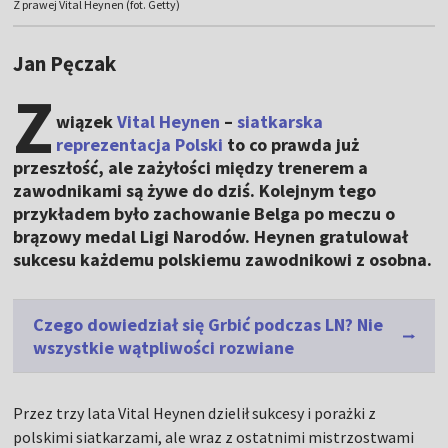
Z prawej Vital Heynen (fot. Getty)
Jan Pęczak
Z
wiązek
Vital Heynen
–
siatkarska
reprezentacja Polski
to co prawda już
przeszłość, ale zażyłości między trenerem a
zawodnikami są żywe do dziś. Kolejnym tego
przykładem było zachowanie Belga po meczu o
brązowy medal Ligi Narodów. Heynen gratulował
sukcesu każdemu polskiemu zawodnikowi z osobna.
Czego dowiedział się Grbić podczas LN? Nie
wszystkie wątpliwości rozwiane
Przez trzy lata Vital Heynen dzielił sukcesy i porażki z
polskimi siatkarzami, ale wraz z ostatnimi mistrzostwami