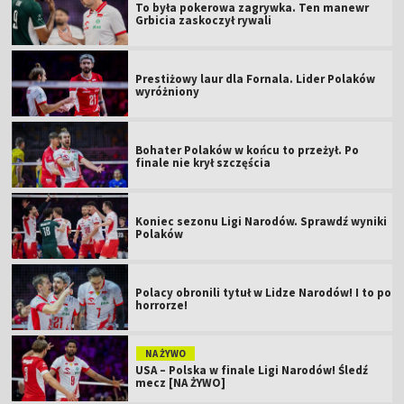
To była pokerowa zagrywka. Ten manewr
Grbicia zaskoczył rywali
Prestiżowy laur dla Fornala. Lider Polaków
wyróżniony
Bohater Polaków w końcu to przeżył. Po
finale nie krył szczęścia
Koniec sezonu Ligi Narodów. Sprawdź wyniki
Polaków
Polacy obronili tytuł w Lidze Narodów! I to po
horrorze!
NA ŻYWO
USA – Polska w finale Ligi Narodów! Śledź
mecz [NA ŻYWO]