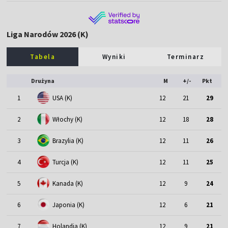
Liga Narodów 2026 (K)
Tabela
Wyniki
Terminarz
Drużyna
M
+/-
Pkt
1
USA (K)
12
21
29
2
Włochy (K)
12
18
28
3
Brazylia (K)
12
11
26
4
Turcja (K)
12
11
25
5
Kanada (K)
12
9
24
6
Japonia (K)
12
6
21
7
Holandia (K)
12
9
21