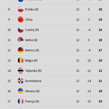
8
Polska (K)
12
5
20
9
Chiny
12
3
19
10
Czechy (K)
12
-4
16
11
Serbia (K)
12
5
20
12
Niemcy (K)
12
-4
17
13
Belgia (K)
12
-15
10
14
Tajlandia (K)
12
-11
12
15
Dominikana
12
-14
11
16
Ukraina (K)
12
-13
10
17
Francja (K)
12
-15
10