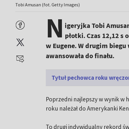
Tobi Amusan (fot. Getty Images)
N
igeryjka Tobi Amusan
płotki. Czas 12,12 
w Eugene. W drugim biegu w
awansowała do finału.
Tytuł pechowca roku wręczony
Poprzedni najlepszy w wynik w hi
roku należał do Amerykanki Ken
To drugi indywidualny rekord ś