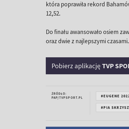
która poprawiła rekord Bahamów 
12,52.
Do finału awansowało osiem zaw
oraz dwie z najlepszymi czasami.
Pobierz aplikację
TVP SPO
ŹRÓDŁO:
#EUGENE 202
PAP/TVPSPORT.PL
#PIA SKRZYS