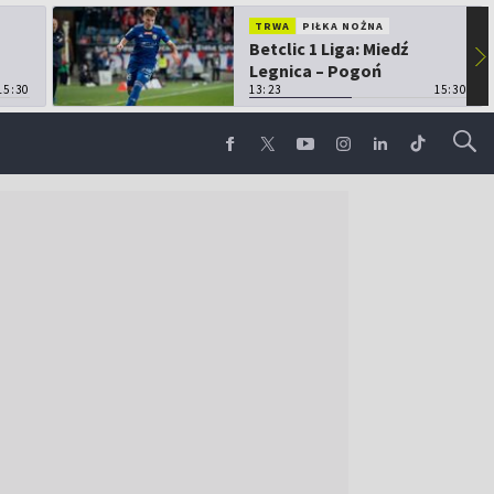
TRWA
PIŁKA NOŻNA
Betclic 1 Liga: Miedź
▶
Legnica – Pogoń
15:30
Grodzisk Mazowiecki
13:23
15:30