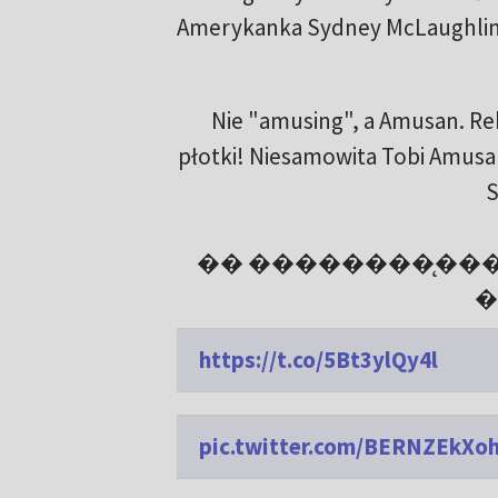
Amerykanka Sydney McLaughlin, k
Nie "amusing", a Amusan. Rek
płotki! Niesamowita Tobi Amusan 
S
�� ��������̨��
�
https://t.co/5Bt3ylQy4l
pic.twitter.com/BERNZEkXo