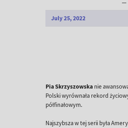
— 
July 25, 2022
Pia Skrzyszowska
nie awansował
Polski wyrównała rekord życiowy
półfinałowym.
Najszybsza w tej serii była Ame