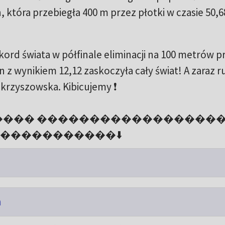
tóra przebiegła 400 m przez płotki w czasie 50,68
ord świata w półfinale eliminacji na 100 metrów p
z wynikiem 12,12 zaskoczyła cały świat! A zaraz ru
krzyszowska. Kibicujemy ❗️
���� ������������������
�����������⬇️
h