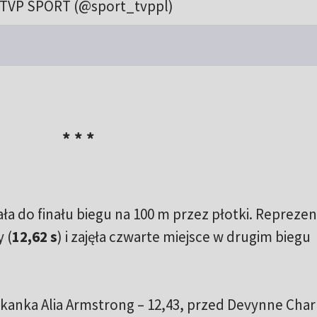
TVP SPORT (@sport_tvppl)
* * *
a do finału biegu na 100 m przez płotki. Repreze
 (
12,62 s
) i zajęła czwarte miejsce w drugim biegu
rykanka Alia Armstrong – 12,43, przed Devynne Char