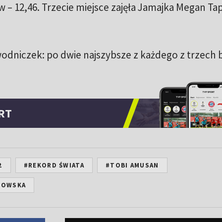
– 12,46. Trzecie miejsce zajęła Jamajka Megan Ta
odniczek: po dwie najszybsze z każdego z trzech 
RT
2
#REKORD ŚWIATA
#TOBI AMUSAN
ZOWSKA