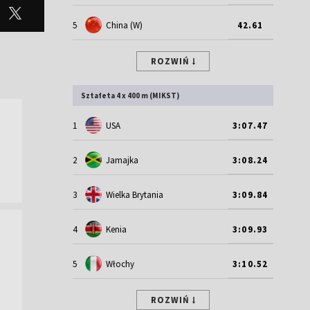
5
China (W)
42.61
ROZWIŃ
Sztafeta 4 x 400 m (MIKST)
1
USA
3:07.47
2
Jamajka
3:08.24
3
Wielka Brytania
3:09.84
4
Kenia
3:09.93
5
Włochy
3:10.52
ROZWIŃ