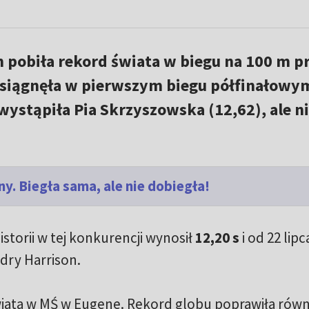
 pobiła rekord świata w biegu na 100 m p
s osiągnęła w pierwszym biegu półfinałowy
ystąpiła Pia Skrzyszowska (12,62), ale n
. Biegła sama, ale nie dobiegła!
storii w tej konkurencji wynosił
12,20 s
i od 22 lipc
dry Harrison.
wiata w MŚ w Eugene. Rekord globu poprawiła równ