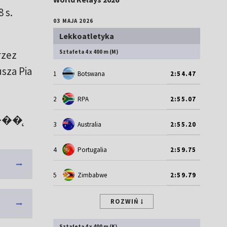
 s.
03 MAJA 2026
Lekkoatletyka
rzez
Sztafeta 4 x 400 m (M)
sza Pia
1
Botswana
2:54.47
2
RPA
2:55.07
��̨
3
Australia
2:55.20
4
Portugalia
2:59.75
5
Zimbabwe
2:59.79
ROZWIŃ
Sztafeta 4 x 400 m (K)