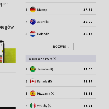
pper –
3
Niemcy
37.76
4
Australia
38.00
biegów
5
Holandia
38.17
ROZWIŃ
Sztafeta 4 x 100 m (K)
1
Jamajka (K)
42.00
2
Kanada (K)
42.17
3
Hiszpania (K)
42.31
4
Włochy (K)
42.61