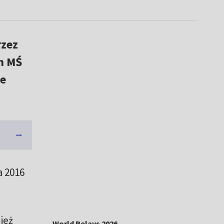
rzez
m MŚ
ie
a 2016
ież
World Relays 2026