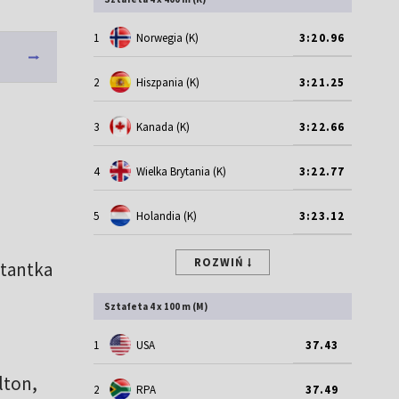
1
Norwegia (K)
3:20.96
2
Hiszpania (K)
3:21.25
3
Kanada (K)
3:22.66
4
Wielka Brytania (K)
3:22.77
5
Holandia (K)
3:23.12
ROZWIŃ
ntantka
Sztafeta 4 x 100 m (M)
1
USA
37.43
lton,
2
RPA
37.49