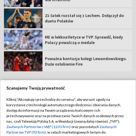
21-latek rozstał się z Lechem. Dołączył do
duetu Polaków
ME w lekkoatletyce w TVP. Sprawdź, kiedy
Polacy powalczą o medale
Poważna kontuzja kolegi Lewandowskiego.
Duże osłabienie Fire
Szanujemy Twoją prywatność
TVP
Kliknij "Akceptuję i przechodzę do serwisu", aby wyrazić zgody na
korzystanie z technologii automatycznego śledzenia i zbierania danych,
Abonament TVP
Regulamin TVP
dostęp do informacji na Twoim urządzeniu końcowym i ich
Polityka prywatności
Sklep TVP
przechowywanie oraz na przetwarzanie Twoich danych osobowych przez
nas, czyli Telewizję Polską S.A. w likwidacji (zwaną dalej również „TVP”),
Biuro Reklamy
Moje zgody
Zaufanych Partnerów z IAB* (1201 firm)
oraz pozostałych
Zaufanych
Partnerów TVP (93 firm)
, w celach marketingowych (w tym do
Oferta Handlowa
Biuro reklamy