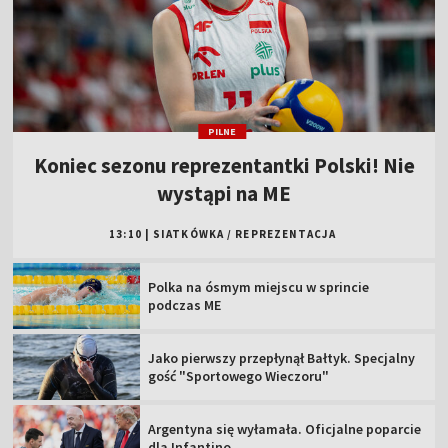
PILNE
Koniec sezonu reprezentantki Polski! Nie
wystąpi na ME
13:10
|
SIATKÓWKA
/
REPREZENTACJA
Polka na ósmym miejscu w sprincie
podczas ME
Jako pierwszy przepłynął Bałtyk. Specjalny
gość "Sportowego Wieczoru"
Argentyna się wyłamała. Oficjalne poparcie
dla Infantino