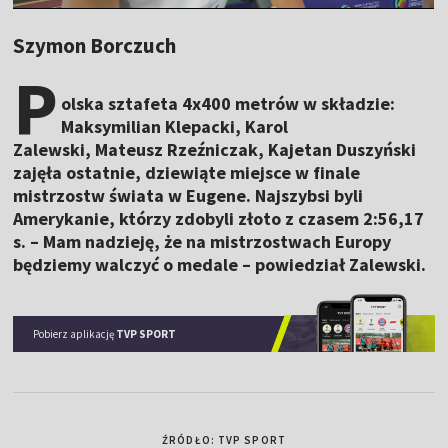
Szymon Borczuch
P
olska sztafeta 4x400 metrów w składzie:
Maksymilian Klepacki, Karol
Zalewski, Mateusz Rzeźniczak, Kajetan Duszyński
zajęła ostatnie, dziewiąte miejsce w finale
mistrzostw świata w Eugene. Najszybsi byli
Amerykanie, którzy zdobyli złoto z czasem 2:56,17
s. – M
am nadzieję, że na mistrzostwach Europy
będziemy walczyć o medale – powiedział Zalewski.
Pobierz aplikację
TVP SPORT
ŹRÓDŁO: TVP SPORT