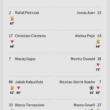
2
Rafał Pietrzak
Jonas Auer
23
87'
17
Christian Clemens
Aleksa Pejic
14
46'
44'
7
Maciej Gajos
Moritz Oswald
28
73'
88
Jakub Kałuziński
Nicolas-Gerrit Kuehn
7
42'
46'
16'
65'
33
Marco Terrazzino
Marco Gruell
27