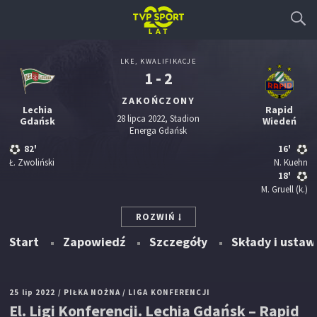
LKE, KWALIFIKACJE
1 - 2
ZAKOŃCZONY
Lechia
Rapid
28 lipca 2022, Stadion
Gdańsk
Wiedeń
Energa Gdańsk
82'
16'
Ł. Zwoliński
N. Kuehn
18'
M. Gruell
(k.)
ROZWIŃ
Start
Zapowiedź
Szczegóły
Składy i ustaw
25 lip 2022
/ PIŁKA NOŻNA
/ LIGA KONFERENCJI
El. Ligi Konferencji. Lechia Gdańsk – Rapid