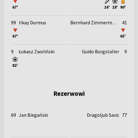
67'
16'
18'
90'
99
Ilkay Durmus
Bernhard Zimmermann
41
67'
65'
9
Łukasz Zwoliński
Guido Burgstaller
9
82'
Rezerwowi
69
Jan Biegański
Dragoljub Savic
77