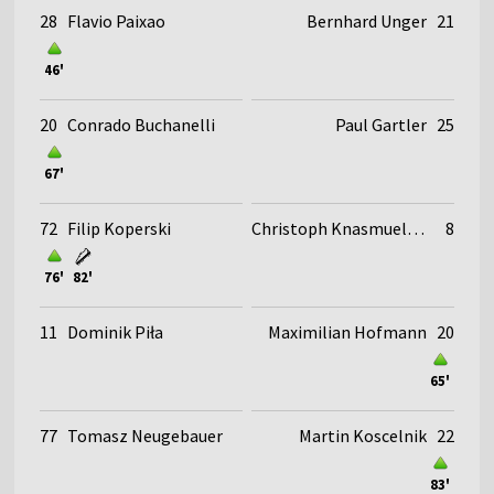
28
Flavio Paixao
Bernhard Unger
21
46'
20
Conrado Buchanelli
Paul Gartler
25
67'
72
Filip Koperski
Christoph Knasmuellner
8
76'
82'
11
Dominik Piła
Maximilian Hofmann
20
65'
77
Tomasz Neugebauer
Martin Koscelnik
22
83'