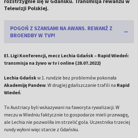
rozstrzygnie się w Gdańsku. Transmisja rewanżu w
Telewizji Polskiej.
POGOŃ Z SZANSAMI NA AWANS. REWANŻ Z
BROENDBY W TVP!
El. Ligi Konferencji, mecz Lechia Gdańsk – Rapid Wiedeń:
transmisja na żywo w tv i online (28.07.2022)
Lechia Gdańsk
w 1. rundzie bez problemów pokonała
Akademiję Pandew
. W drugiej gdańszczanie trafili na
Rapid
Wiedeń
.
To Austriacy byli wskazywani na faworyta rywalizacji. W
meczu w Wiedniu faktycznie to gospodarze mieli przewagę,
ale Lechia nie pozwoliła im strzelić gola. Uczestnika trzeciej
rundy wyłoni więc starcie z Gdańsku.