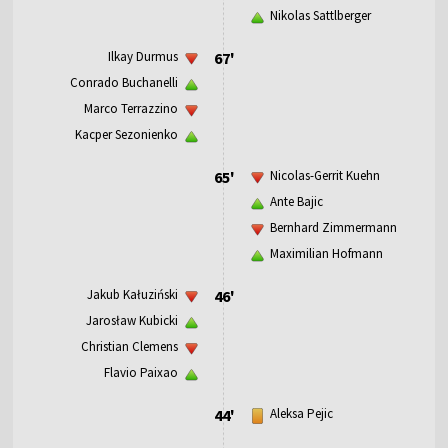
Nikolas Sattlberger
Ilkay Durmus
67'
Conrado Buchanelli
Marco Terrazzino
Kacper Sezonienko
65'
Nicolas-Gerrit Kuehn
Ante Bajic
Bernhard Zimmermann
Maximilian Hofmann
Jakub Kałuziński
46'
Jarosław Kubicki
Christian Clemens
Flavio Paixao
44'
Aleksa Pejic