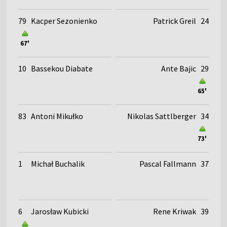
79
Kacper Sezonienko
Patrick Greil
24
67'
10
Bassekou Diabate
Ante Bajic
29
65'
83
Antoni Mikułko
Nikolas Sattlberger
34
73'
1
Michał Buchalik
Pascal Fallmann
37
6
Jarosław Kubicki
Rene Kriwak
39