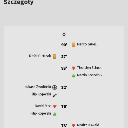
Szczegóły
90'
Marco Gruell
Rafał Pietrzak
87'
83'
Thorsten Schick
Martin Koscelnik
Łukasz Zwoliński
82'
Filip Koperski
David Stec
76'
Filip Koperski
73'
Moritz Oswald