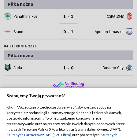
Piłka nożna
1 - 1
Panathinaikos
CSKA 1948
0 - 1
Brann
Apollon Limassol
04 SIERPNIA 2026
Piłka nożna
1 - 0
Auda
Dinamo City
Szanujemy Twoją prywatność
Kliknij "Akceptuję i przechodzę do serwisu", aby wyrazić zgody na
korzystanie z technologii automatycznego śledzenia i zbierania danych,
TVP
dostęp do informacji na Twoim urządzeniu końcowym i ich
Abonament TVP
Regulamin TVP
przechowywanie oraz na przetwarzanie Twoich danych osobowych przez
nas, czyli Telewizję Polską S.A. w likwidacji (zwaną dalej również „TVP”),
Polityka prywatności
Sklep TVP
Zaufanych Partnerów z IAB* (1201 firm)
oraz pozostałych
Zaufanych