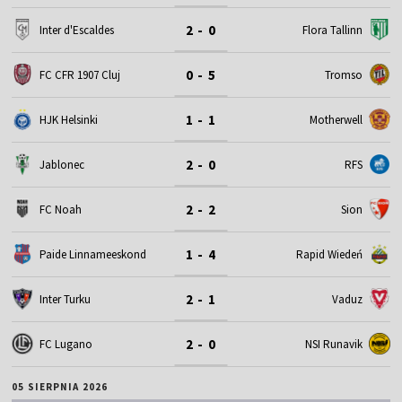
2 - 0
Inter d'Escaldes
Flora Tallinn
0 - 5
FC CFR 1907 Cluj
Tromso
1 - 1
HJK Helsinki
Motherwell
2 - 0
Jablonec
RFS
2 - 2
FC Noah
Sion
1 - 4
Paide Linnameeskond
Rapid Wiedeń
2 - 1
Inter Turku
Vaduz
2 - 0
FC Lugano
NSI Runavik
05 SIERPNIA 2026