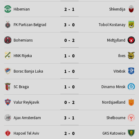
2 - 1
Hibernian
Shkendija
3 - 0
FK Partizan Belgrad
Tobol Kostanay
0 - 2
Bohemians
Midtjylland
1 - 0
HNK Rijeka
Ilves
1 - 0
Borac Banja Luka
Vitebsk
1 - 0
SC Braga
Dinamo Minsk
0 - 2
Valur Reykjavik
Nordsjaelland
3 - 1
Ajax Amsterdam
Shelbourne
2 - 0
Hapoel Tel Aviv
GKS Katowice