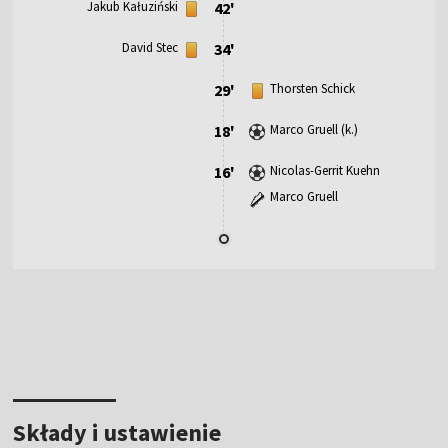
Jakub Kałuziński
42'
David Stec
34'
29'
Thorsten Schick
18'
Marco Gruell (k.)
16'
Nicolas-Gerrit Kuehn
Marco Gruell
Składy i ustawienie