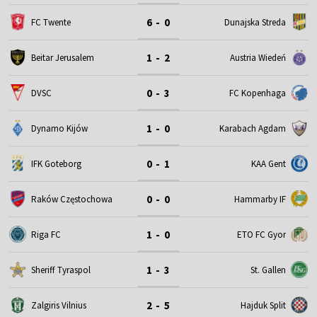
6 - 0
FC Twente
Dunajska Streda
1 - 2
Beitar Jerusalem
Austria Wiedeń
0 - 3
DVSC
FC Kopenhaga
1 - 0
Dynamo Kijów
Karabach Agdam
0 - 1
IFK Goteborg
KAA Gent
0 - 0
Raków Częstochowa
Hammarby IF
1 - 0
Riga FC
ETO FC Gyor
1 - 3
Sheriff Tyraspol
St. Gallen
2 - 5
Zalgiris Vilnius
Hajduk Split