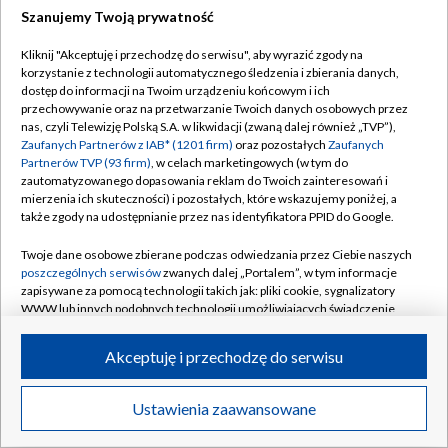
Szanujemy Twoją prywatność
Kliknij "Akceptuję i przechodzę do serwisu", aby wyrazić zgody na
korzystanie z technologii automatycznego śledzenia i zbierania danych,
dostęp do informacji na Twoim urządzeniu końcowym i ich
przechowywanie oraz na przetwarzanie Twoich danych osobowych przez
nas, czyli Telewizję Polską S.A. w likwidacji (zwaną dalej również „TVP”),
Zaufanych Partnerów z IAB* (1201 firm)
oraz pozostałych
Zaufanych
Partnerów TVP (93 firm)
, w celach marketingowych (w tym do
zautomatyzowanego dopasowania reklam do Twoich zainteresowań i
mierzenia ich skuteczności) i pozostałych, które wskazujemy poniżej, a
także zgody na udostępnianie przez nas identyfikatora PPID do Google.
Twoje dane osobowe zbierane podczas odwiedzania przez Ciebie naszych
Profile reprezentantów Polski w FIFA 22 na FIFAe
poszczególnych serwisów
zwanych dalej „Portalem”, w tym informacje
Nations Cup 2022 (fot. TVPSPORT.PL)
zapisywane za pomocą technologii takich jak: pliki cookie, sygnalizatory
WWW lub innych podobnych technologii umożliwiających świadczenie
dopasowanych i bezpiecznych usług, personalizację treści oraz reklam,
udostępnianie funkcji mediów społecznościowych oraz analizowanie
Akceptuję i przechodzę do serwisu
ruchu w Internecie.
Twoje dane osobowe zbierane podczas odwiedzania przez Ciebie
Ustawienia zaawansowane
poszczególnych serwisów
na Portalu, takie jak adresy IP, identyfikatory
Twoich urządzeń końcowych i identyfikatory plików cookie, informacje o