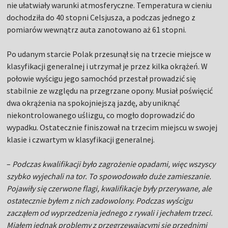
nie ułatwiały warunki atmosferyczne. Temperatura w cieniu
dochodziła do 40 stopni Celsjusza, a podczas jednego z
pomiarów wewnątrz auta zanotowano aż 61 stopni.
Po udanym starcie Polak przesunął się na trzecie miejsce w
klasyfikacji generalnej i utrzymał je przez kilka okrążeń. W
połowie wyścigu jego samochód przestał prowadzić się
stabilnie ze względu na przegrzane opony. Musiał poświęcić
dwa okrążenia na spokojniejszą jazdę, aby uniknąć
niekontrolowanego uślizgu, co mogło doprowadzić do
wypadku. Ostatecznie finiszował na trzecim miejscu w swojej
klasie i czwartym w klasyfikacji generalnej.
–
Podczas kwalifikacji było zagrożenie opadami, więc wszyscy
szybko wyjechali na tor. To spowodowało duże zamieszanie.
Pojawiły się czerwone flagi, kwalifikacje były przerywane, ale
ostatecznie byłem z nich zadowolony. Podczas wyścigu
zacząłem od wyprzedzenia jednego z rywali i jechałem trzeci.
Miałem jednak problemy z przegrzewającymi się przednimi