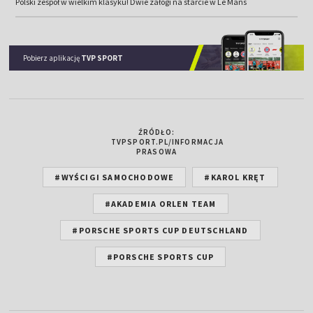
Polski zespół w wielkim klasyku! Dwie załogi na starcie w Le Mans
Pobierz aplikację
TVP SPORT
ŹRÓDŁO:
TVPSPORT.PL/INFORMACJA
PRASOWA
#WYŚCIGI SAMOCHODOWE
#KAROL KRĘT
#AKADEMIA ORLEN TEAM
#PORSCHE SPORTS CUP DEUTSCHLAND
#PORSCHE SPORTS CUP