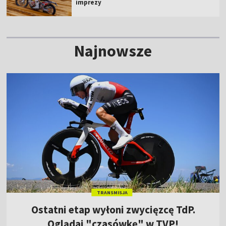
imprezy
Najnowsze
TRANSMISJA
Ostatni etap wyłoni zwycięzcę TdP.
Oglądaj "czasówkę" w TVP!