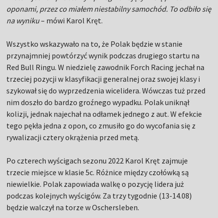
oponami, przez co miałem niestabilny samochód. To odbiło się
na wyniku
– mówi Karol Kręt.
Wszystko wskazywało na to, że Polak będzie w stanie
przynajmniej powtórzyć wynik podczas drugiego startu na
Red Bull Ringu. W niedzielę zawodnik Forch Racing jechał na
trzeciej pozycji w klasyfikacji generalnej oraz swojej klasy i
szykował się do wyprzedzenia wicelidera. Wówczas tuż przed
nim doszło do bardzo groźnego wypadku. Polak uniknął
kolizji, jednak najechał na odłamek jednego z aut. W efekcie
tego pękła jedna z opon, co zmusiło go do wycofania się z
rywalizacji cztery okrążenia przed metą.
Po czterech wyścigach sezonu 2022 Karol Kręt zajmuje
trzecie miejsce w klasie 5c. Różnice między czołówką są
niewielkie. Polak zapowiada walkę o pozycję lidera już
podczas kolejnych wyścigów. Za trzy tygodnie (13-14.08)
będzie walczył na torze w Oschersleben.