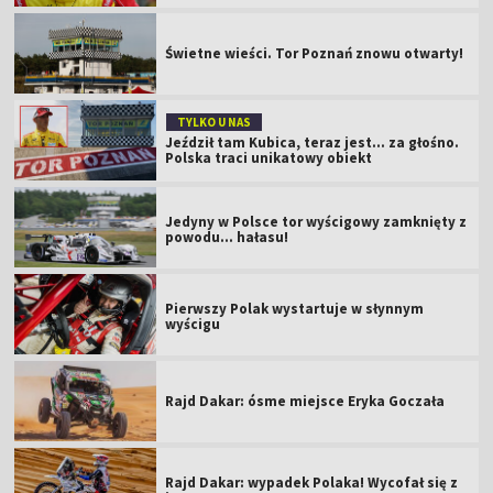
Świetne wieści. Tor Poznań znowu otwarty!
TYLKO U NAS
Jeździł tam Kubica, teraz jest… za głośno.
Polska traci unikatowy obiekt
Jedyny w Polsce tor wyścigowy zamknięty z
powodu... hałasu!
Pierwszy Polak wystartuje w słynnym
wyścigu
Rajd Dakar: ósme miejsce Eryka Goczała
Rajd Dakar: wypadek Polaka! Wycofał się z