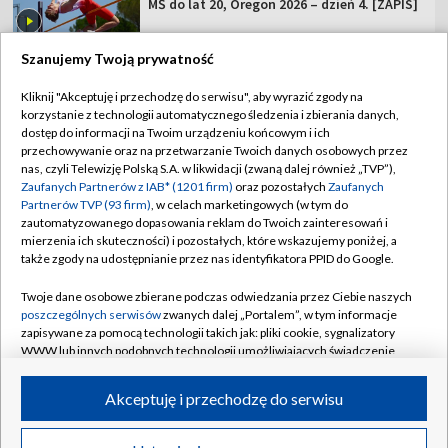
MŚ do lat 20, Oregon 2026 – dzień 4. [ZAPIS]
Szanujemy Twoją prywatność
Kliknij "Akceptuję i przechodzę do serwisu", aby wyrazić zgody na
korzystanie z technologii automatycznego śledzenia i zbierania danych,
TVP
dostęp do informacji na Twoim urządzeniu końcowym i ich
Abonament TVP
Regulamin TVP
przechowywanie oraz na przetwarzanie Twoich danych osobowych przez
nas, czyli Telewizję Polską S.A. w likwidacji (zwaną dalej również „TVP”),
Polityka prywatności
Sklep TVP
Zaufanych Partnerów z IAB* (1201 firm)
oraz pozostałych
Zaufanych
Partnerów TVP (93 firm)
, w celach marketingowych (w tym do
Biuro Reklamy
Moje zgody
zautomatyzowanego dopasowania reklam do Twoich zainteresowań i
mierzenia ich skuteczności) i pozostałych, które wskazujemy poniżej, a
Oferta Handlowa
Biuro reklamy
także zgody na udostępnianie przez nas identyfikatora PPID do Google.
Telegazeta ogłoszenia
Kontakt
Twoje dane osobowe zbierane podczas odwiedzania przez Ciebie naszych
Emisja w TVP
poszczególnych serwisów
zwanych dalej „Portalem”, w tym informacje
zapisywane za pomocą technologii takich jak: pliki cookie, sygnalizatory
Kanały
Rada Programowa
WWW lub innych podobnych technologii umożliwiających świadczenie
dopasowanych i bezpiecznych usług, personalizację treści oraz reklam,
Ogłoszenia przetargowe
udostępnianie funkcji mediów społecznościowych oraz analizowanie
©2026 Telewizja Polska Spółka Akcyjna w likwidacji
Akceptuję i przechodzę do serwisu
ruchu w Internecie.
Akademia Telewizyjna
Informacje o nadawcy
Twoje dane osobowe zbierane podczas odwiedzania przez Ciebie