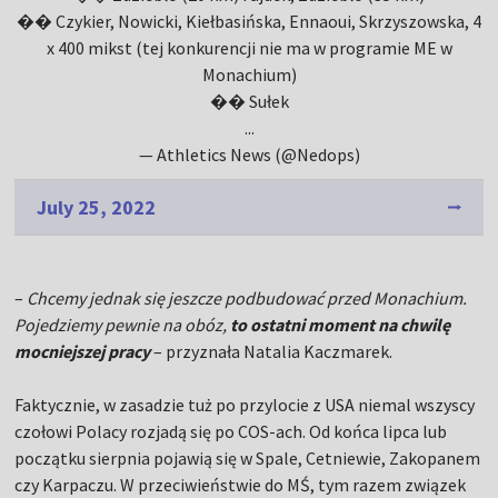
�� Czykier, Nowicki, Kiełbasińska, Ennaoui, Skrzyszowska, 4
x 400 mikst (tej konkurencji nie ma w programie ME w
Monachium)
�� Sułek
...
— Athletics News (@Nedops)
July 25, 2022
–
Chcemy jednak się jeszcze podbudować przed Monachium.
Pojedziemy pewnie na obóz,
to ostatni moment na chwilę
mocniejszej pracy
– przyznała Natalia Kaczmarek.
Faktycznie, w zasadzie tuż po przylocie z USA niemal wszyscy
czołowi Polacy rozjadą się po COS-ach. Od końca lipca lub
początku sierpnia pojawią się w Spale, Cetniewie, Zakopanem
czy Karpaczu. W przeciwieństwie do MŚ, tym razem związek