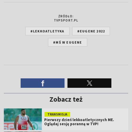
ŹRÓDŁO:
TVPSPORT.PL
#LEKKOATLETYKA
#EUGENE 2022
#MŚ W EUGENE
Zobacz też
TRANSMISJA
Pierwszy dzień lekkoatletycznych ME.
Oglądaj sesję poranną w TVP!