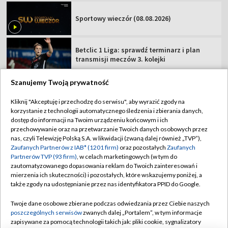
Sportowy wieczór (08.08.2026)
Betclic 1 Liga: sprawdź terminarz i plan
transmisji meczów 3. kolejki
Szanujemy Twoją prywatność
Kliknij "Akceptuję i przechodzę do serwisu", aby wyrazić zgody na
korzystanie z technologii automatycznego śledzenia i zbierania danych,
TVP
dostęp do informacji na Twoim urządzeniu końcowym i ich
Abonament TVP
Regulamin TVP
przechowywanie oraz na przetwarzanie Twoich danych osobowych przez
nas, czyli Telewizję Polską S.A. w likwidacji (zwaną dalej również „TVP”),
Polityka prywatności
Sklep TVP
Zaufanych Partnerów z IAB* (1201 firm)
oraz pozostałych
Zaufanych
Partnerów TVP (93 firm)
, w celach marketingowych (w tym do
Biuro Reklamy
Moje zgody
zautomatyzowanego dopasowania reklam do Twoich zainteresowań i
mierzenia ich skuteczności) i pozostałych, które wskazujemy poniżej, a
Oferta Handlowa
Biuro reklamy
także zgody na udostępnianie przez nas identyfikatora PPID do Google.
Telegazeta ogłoszenia
Kontakt
Twoje dane osobowe zbierane podczas odwiedzania przez Ciebie naszych
Emisja w TVP
poszczególnych serwisów
zwanych dalej „Portalem”, w tym informacje
zapisywane za pomocą technologii takich jak: pliki cookie, sygnalizatory
Kanały
Rada Programowa