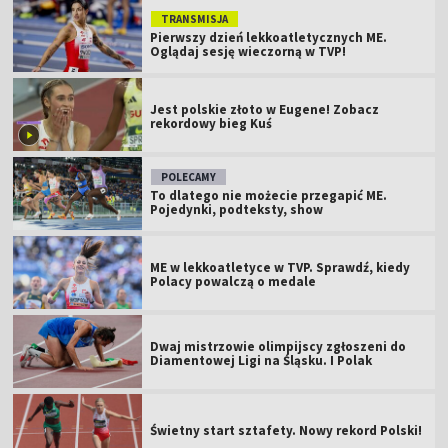
TRANSMISJA
Pierwszy dzień lekkoatletycznych ME.
Oglądaj sesję wieczorną w TVP!
Jest polskie złoto w Eugene! Zobacz
rekordowy bieg Kuś
POLECAMY
To dlatego nie możecie przegapić ME.
Pojedynki, podteksty, show
ME w lekkoatletyce w TVP. Sprawdź, kiedy
Polacy powalczą o medale
Dwaj mistrzowie olimpijscy zgłoszeni do
Diamentowej Ligi na Śląsku. I Polak
Świetny start sztafety. Nowy rekord Polski!