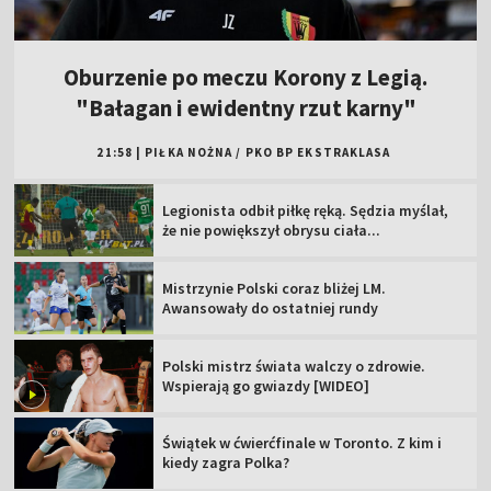
Oburzenie po meczu Korony z Legią.
"Bałagan i ewidentny rzut karny"
21:58
|
PIŁKA NOŻNA
/
PKO BP EKSTRAKLASA
Legionista odbił piłkę ręką. Sędzia myślał,
że nie powiększył obrysu ciała...
Mistrzynie Polski coraz bliżej LM.
Awansowały do ostatniej rundy
Polski mistrz świata walczy o zdrowie.
Wspierają go gwiazdy [WIDEO]
Świątek w ćwierćfinale w Toronto. Z kim i
kiedy zagra Polka?