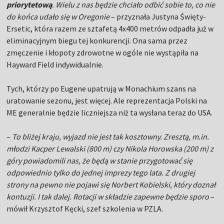
priorytetową
. Wielu z nas będzie chciało odbić sobie to, co nie
do końca udało się w Oregonie
– przyznała Justyna Święty-
Ersetic, która razem ze sztafetą 4x400 metrów odpadła już w
eliminacyjnym biegu tej konkurencji. Ona sama przez
zmęczenie i kłopoty zdrowotne w ogóle nie wystąpiła na
Hayward Field indywidualnie.
Tych, którzy po Eugene upatrują w Monachium szans na
uratowanie sezonu, jest więcej. Ale reprezentacja Polski na
ME generalnie będzie liczniejsza niż ta wysłana teraz do USA.
–
To bliżej kraju, wyjazd nie jest tak kosztowny. Zresztą, m.in.
młodzi Kacper Lewalski (800 m) czy Nikola Horowska (200 m) z
góry powiadomili nas, że będą w stanie przygotować się
odpowiednio tylko do jednej imprezy tego lata. Z drugiej
strony na pewno nie pojawi się Norbert Kobielski, który doznał
kontuzji. I tak dalej. Rotacji w składzie zapewne będzie sporo
–
mówił Krzysztof Kęcki, szef szkolenia w PZLA.