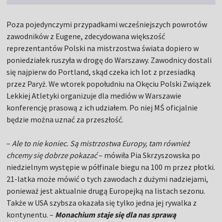
Poza pojedynczymi przypadkami wcześniejszych powrotów
zawodników z Eugene, zdecydowana większość
reprezentantów Polski na mistrzostwa świata dopiero w
poniedziałek ruszyła w drogę do Warszawy. Zawodnicy dostali
się najpierw do Portland, skąd czeka ich lot z przesiadką
przez Paryż. We wtorek popołudniu na Okęciu Polski Związek
Lekkiej Atletyki organizuje dla mediów w Warszawie
konferencję prasową z ich udziałem. Po niej MŚ oficjalnie
będzie można uznać za przeszłość.
–
Ale to nie koniec. Są mistrzostwa Europy, tam również
chcemy się dobrze pokazać
– mówiła Pia Skrzyszowska po
niedzielnym występie w półfinale biegu na 100 m przez płotki.
21-latka może mówić o tych zawodach z dużymi nadziejami,
ponieważ jest aktualnie drugą Europejką na listach sezonu.
Także w USA szybsza okazała się tylko jedna jej rywalka z
kontynentu. –
Monachium staje się dla nas sprawą