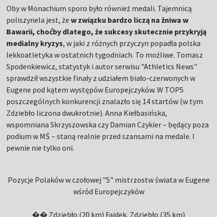
Oby w Monachium sporo było również medali. Tajemnicą
poliszynela jest, że
w związku bardzo liczą na żniwa w
Bawarii, choćby dlatego, że sukcesy skutecznie przykryją
medialny kryzys
, w jaki z różnych przyczyn popadła polska
lekkoatletyka w ostatnich tygodniach. To możliwe. Tomasz
Spodenkiewicz, statystyk i autor serwisu "Athletics News"
sprawdził wszystkie finały z udziałem biało-czerwonych w
Eugene pod kątem występów Europejczyków. W TOP5
poszczególnych konkurencji znalazło się 14 startów (w tym
Zdziebło liczona dwukrotnie). Anna Kiełbasińska,
wspomniana Skrzyszowska czy Damian Czykier – będący poza
podium w MŚ – staną realnie przed szansami na medale. I
pewnie nie tylko oni.
Pozycje Polaków w czołowej "5" mistrzostw świata w Eugene
wśród Europejczyków
�� Zdziebło (20 km) Fajdek, Zdziebło (35 km)