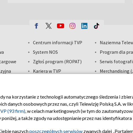
Centrum informacji TVP
Naziemna Telew
wa
System NOS
Program dla pra
etargowe
Zgłoś program (ROPAT)
Serwis fotograf
zyjna
Kariera w TVP
Merchandising (
dawcy
ody na korzystanie z technologii automatycznego śledzenia i zbie
VP
Polityka prywatności
Moje zgody
Biuro reklamy
 danych osobowych przez nas, czyli Telewizję Polską S.A. w likw
VP (93 firm)
, w celach marketingowych (w tym do zautomatyzow
 poniżej, a także zgody na udostępnianie przez nas identyfikator
Ciebie naszych
poszczególnych serwisów
zwanych dalej „Portalem