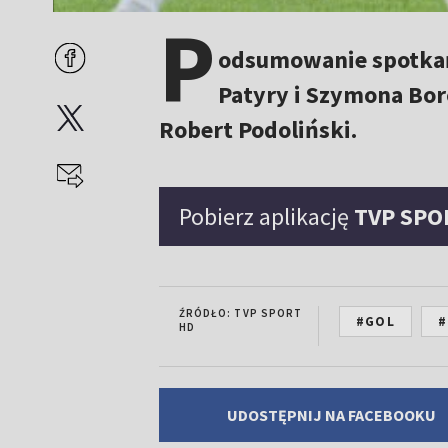
P
odsumowanie spotkań 
Patyry i Szymona Borc
Robert Podoliński.
Pobierz aplikację
TVP SPO
ŹRÓDŁO: TVP SPORT
#GOL
#
HD
UDOSTĘPNIJ NA FACEBOOKU