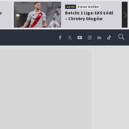
12:15
PIŁKA NOŻNA
p
Betclic 1 Liga: ŁKS Łódź
▶
– Chrobry Głogów