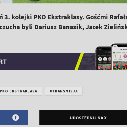
3. kolejki PKO Ekstraklasy. Gośćmi Rafał
zucha byli Dariusz Banasik, Jacek Zielińsk
RT
PKO EKSTRAKLASA
#TRANSMISJA
UDOSTĘPNIJ NA X