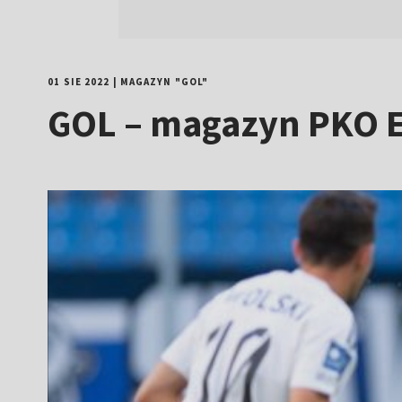
01 SIE 2022
|
MAGAZYN "GOL"
GOL – magazyn PKO E