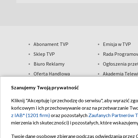
Abonament TVP
Emisja w TVP
Sklep TVP
Rada Programo
Biuro Reklamy
Ogłoszenia prz
Oferta Handlowa
Akademia Telewi
Telegazeta ogłoszenia
Informacje o na
Szanujemy Twoją prywatność
Kliknij "Akceptuję i przechodzę do serwisu", aby wyrazić zg
Regulamin T
końcowym i ich przechowywanie oraz na przetwarzanie Twoich
z IAB* (1201 firm)
oraz pozostałych
Zaufanych Partnerów T
mierzenia ich skuteczności) i pozostałych, które wskazujemy
Twoje dane osobowe zbierane podczas odwiedzania przez 