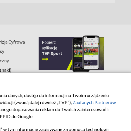
izja Cyfrowa
Pobierz
aplikację
sy
TVP Sport
iczny
znaki)
rania danych, dostęp do informacji na Twoim urządzeniu
Kontakt
idacji (zwaną dalej również „TVP”),
Zaufanych Partnerów
anego dopasowania reklam do Twoich zainteresowań i
a PPID do Google.
”, w tym informacje zapisywane za pomocą technologii