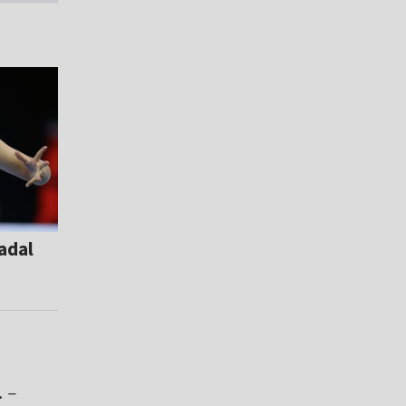
adal
.
–