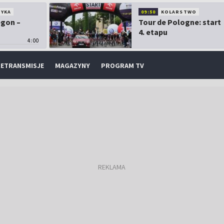
TYKA
09:50
KOLARSTWO
egon –
Tour de Pologne: start
4. etapu
4:00
ETRANSMISJE
MAGAZYNY
PROGRAM TV