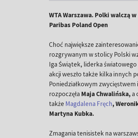
WTA Warszawa. Polki walczą w 
Paribas Poland Open
Choć największe zainteresowanie
rozgrywanym w stolicy Polski w
Iga Świątek, liderka światowego
akcji weszło także kilka innych p
Poniedziałkowym zwycięstwem 
rozpoczęła
Maja Chwalińska,
a 
także
Magdalena Fręch
, Weroni
Martyna Kubka.
Zmagania tenisistek na warszaw