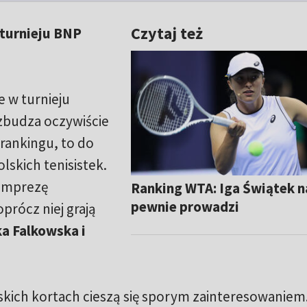
Czytaj też
turnieju BNP
 w turnieju
zbudza oczywiście
 rankingu, to do
olskich tenisistek.
imprezę
Ranking WTA: Iga Świątek n
pewnie prowadzi
oprócz niej grają
ka Falkowska i
skich kortach cieszą się sporym zainteresowaniem