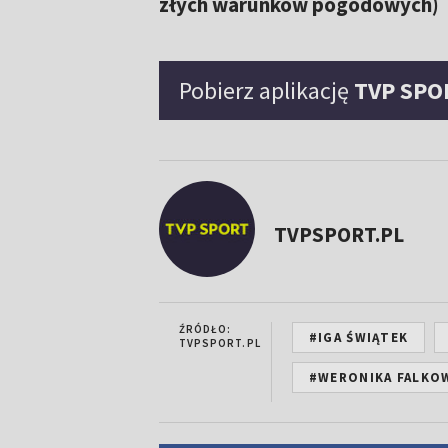
złych warunków pogodowych)
Pobierz aplikację
TVP SPO
TVPSPORT.PL
ŹRÓDŁO:
#IGA ŚWIĄTEK
TVPSPORT.PL
#WERONIKA FALKO