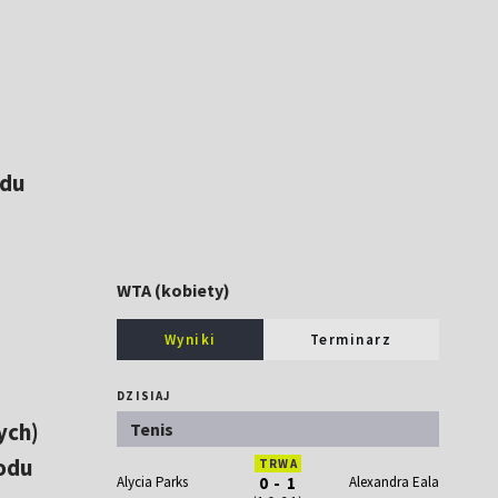
odu
WTA (kobiety)
Wyniki
Terminarz
DZISIAJ
ych)
Tenis
odu
TRWA
Alycia Parks
0 - 1
Alexandra Eala