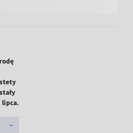
środę
stety
stały
lipca.