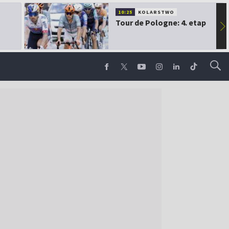
10:25
KOLARSTWO
Tour de Pologne: 4. etap
▶