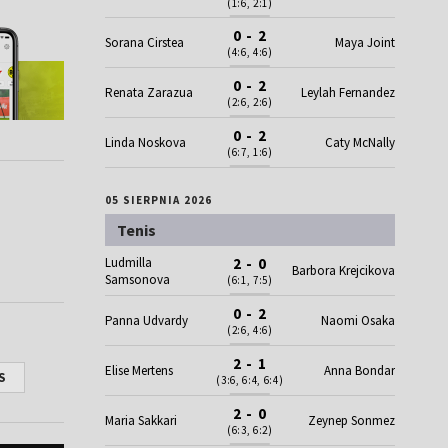
(1:6, 2:1)
0 - 2
Sorana Cirstea
Maya Joint
(4:6, 4:6)
0 - 2
Renata Zarazua
Leylah Fernandez
(2:6, 2:6)
0 - 2
Linda Noskova
Caty McNally
(6:7, 1:6)
05 SIERPNIA 2026
Tenis
Ludmilla
2 - 0
Barbora Krejcikova
Samsonova
(6:1, 7:5)
0 - 2
Panna Udvardy
Naomi Osaka
(2:6, 4:6)
2 - 1
Elise Mertens
Anna Bondar
S
(3:6, 6:4, 6:4)
2 - 0
Maria Sakkari
Zeynep Sonmez
(6:3, 6:2)