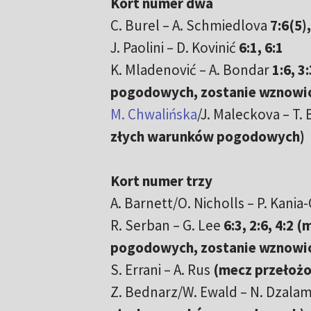
Kort numer dwa
C. Burel – A. Schmiedlova
7:6(5),
J. Paolini – D. Kovinić
6:1, 6:1
K. Mladenović – A. Bondar
1:6, 
pogodowych, zostanie wznowio
M. Chwalińska
/J. Maleckova – T.
złych warunków pogodowych)
Kort numer trzy
A. Barnett/O. Nicholls – P. Kan
R. Serban – G. Lee
6:3, 2:6, 4:2
pogodowych, zostanie wznowio
S. Errani – A. Rus
(mecz przełoż
Z. Bednarz/W. Ewald – N. Dzalam