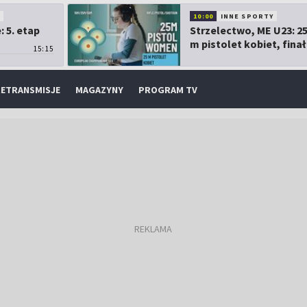
O
10:00
INNE SPORTY
 5. etap
Strzelectwo, ME U23: 2
m pistolet kobiet, finał
15:15
ETRANSMISJE
MAGAZYNY
PROGRAM TV