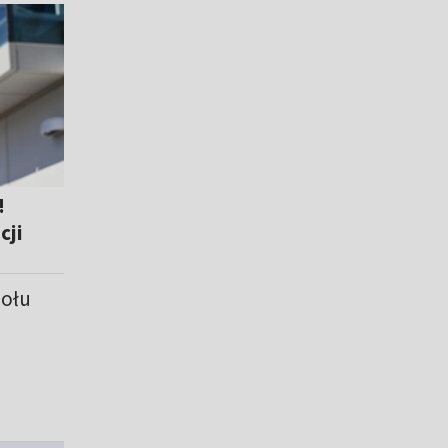
!
cji
połu