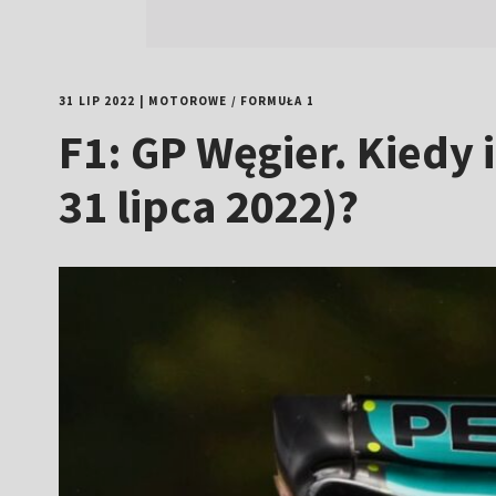
31 LIP 2022
|
MOTOROWE
/
FORMUŁA 1
F1: GP Węgier. Kiedy 
31 lipca 2022)?