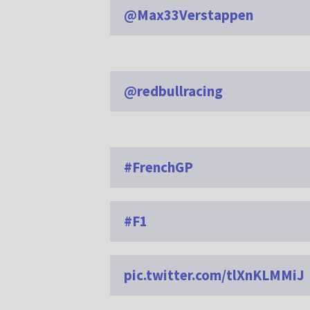
@Max33Verstappen
@redbullracing
#FrenchGP
#F1
pic.twitter.com/tlXnKLMMiJ