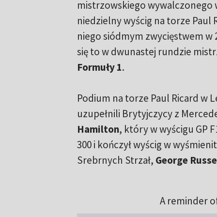
mistrzowskiego wywalczonego w
niedzielny wyścig na torze Paul R
niego siódmym zwycięstwem w 20
się to w dwunastej rundzie mist
Formuły 1
.
Podium na torze Paul Ricard w L
uzupełnili Brytyjczycy z Mercede
Hamilton
, który w wyścigu GP F
300 i kończył wyścig w wyśmienit
Srebrnych Strzał,
George Russe
A reminder of