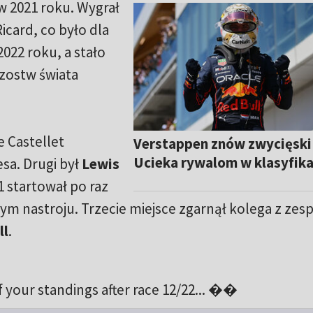
 2021 roku. Wygrał
icard, co było dla
22 roku, a stało
rzostw świata
e Castellet
Verstappen znów zwycięski
Ucieka rywalom w klasyfika
sa. Drugi był
Lewis
1 startował po raz
ym nastroju. Trzecie miejsce zgarnął kolega z zes
ll
.
 your standings after race 12/22... ��