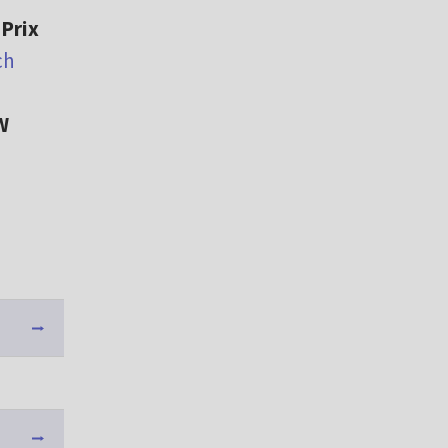
 Prix
ch
W