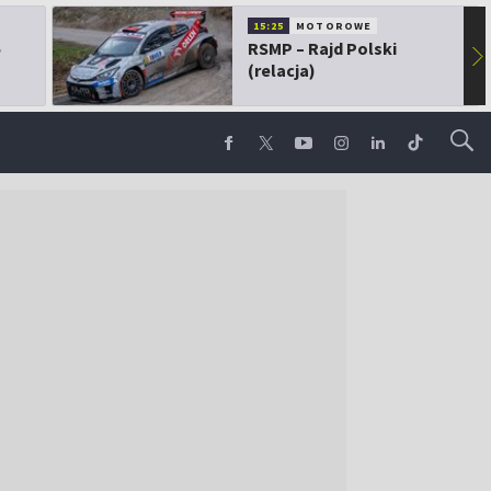
15:25
MOTOROWE
5
RSMP – Rajd Polski
▶
(relacja)