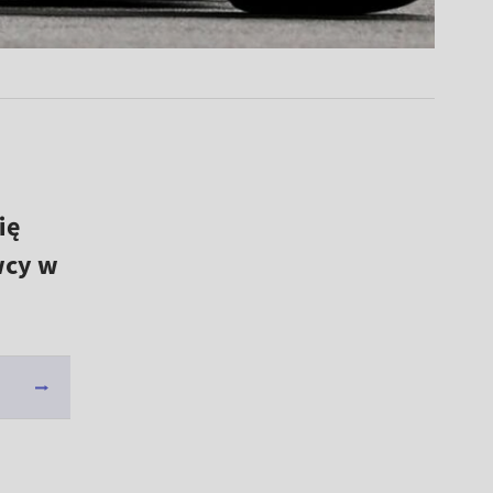
ię
wcy w
]