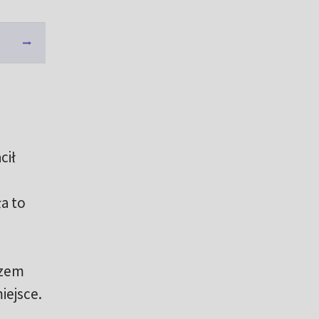
cił
a to
azem
iejsce.