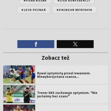
#PIŁKA NOŻNA
#LIGA KONFERENCJI
#LECH POZNAŃ
#VIKINGUR REYKYAVIK
Zobacz też
Rywal optymistą przed rewanżem.
Niewykorzystana szansa...
Trener GKS zachowuje optymizm. "Nie
jesteśmy bez szans"