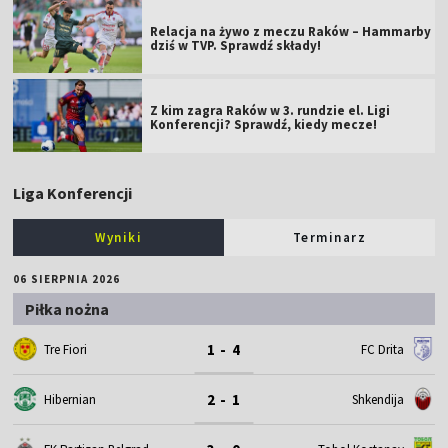
Relacja na żywo z meczu Raków – Hammarby
dziś w TVP. Sprawdź składy!
Z kim zagra Raków w 3. rundzie el. Ligi
Konferencji? Sprawdź, kiedy mecze!
Liga Konferencji
Wyniki
Terminarz
06 SIERPNIA 2026
Piłka nożna
1 - 4
Tre Fiori
FC Drita
2 - 1
Hibernian
Shkendija