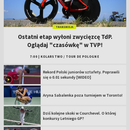
TRANSMISJA
Ostatni etap wyłoni zwycięzcę TdP.
Oglądaj "czasówkę" w TVP!
7:00
|
KOLARSTWO
/
TOUR DE POLOGNE
Rekord Polski juniorów sztafety. Poprawili
się o 0.01 sekundy [WIDEO]
Aryna Sabalenka poza turniejem w Toronto!
Dziś kolejne skoki w Courchevel. O której
konkursy Letniego GP?