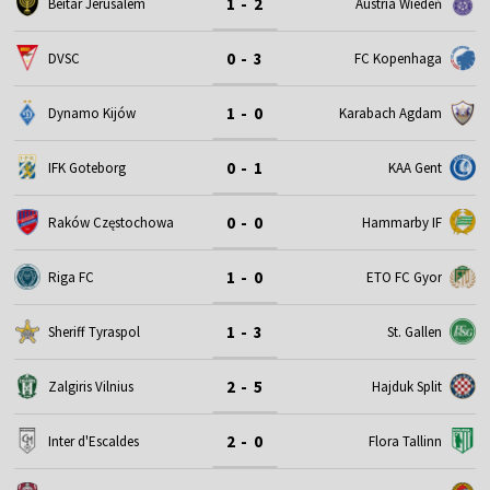
1 - 2
Beitar Jerusalem
Austria Wiedeń
0 - 3
DVSC
FC Kopenhaga
1 - 0
Dynamo Kijów
Karabach Agdam
0 - 1
IFK Goteborg
KAA Gent
0 - 0
Raków Częstochowa
Hammarby IF
1 - 0
Riga FC
ETO FC Gyor
1 - 3
Sheriff Tyraspol
St. Gallen
2 - 5
Zalgiris Vilnius
Hajduk Split
2 - 0
Inter d'Escaldes
Flora Tallinn