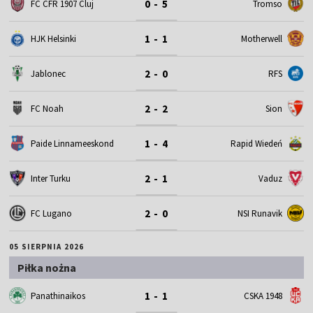
0 - 5
FC CFR 1907 Cluj
Tromso
1 - 1
HJK Helsinki
Motherwell
2 - 0
Jablonec
RFS
2 - 2
FC Noah
Sion
1 - 4
Paide Linnameeskond
Rapid Wiedeń
2 - 1
Inter Turku
Vaduz
2 - 0
FC Lugano
NSI Runavik
05 SIERPNIA 2026
Piłka nożna
1 - 1
Panathinaikos
CSKA 1948