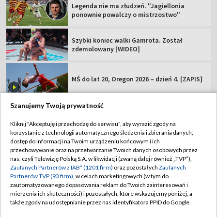
Legenda nie ma złudzeń. "Jagiellonia
ponownie powalczy o mistrzostwo"
Szybki koniec walki Gamrota. Został
zdemolowany [WIDEO]
MŚ do lat 20, Oregon 2026 – dzień 4. [ZAPIS]
Szanujemy Twoją prywatność
Kliknij "Akceptuję i przechodzę do serwisu", aby wyrazić zgody na
korzystanie z technologii automatycznego śledzenia i zbierania danych,
TVP
dostęp do informacji na Twoim urządzeniu końcowym i ich
Abonament TVP
Regulamin TVP
przechowywanie oraz na przetwarzanie Twoich danych osobowych przez
nas, czyli Telewizję Polską S.A. w likwidacji (zwaną dalej również „TVP”),
Polityka prywatności
Sklep TVP
Zaufanych Partnerów z IAB* (1201 firm)
oraz pozostałych
Zaufanych
Partnerów TVP (93 firm)
, w celach marketingowych (w tym do
Biuro Reklamy
Moje zgody
zautomatyzowanego dopasowania reklam do Twoich zainteresowań i
mierzenia ich skuteczności) i pozostałych, które wskazujemy poniżej, a
Oferta Handlowa
Biuro reklamy
także zgody na udostępnianie przez nas identyfikatora PPID do Google.
Telegazeta ogłoszenia
Kontakt