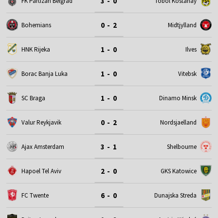
3 - 0
FK Partizan Belgrad
Tobol Kostanay
0 - 2
Bohemians
Midtjylland
1 - 0
HNK Rijeka
Ilves
1 - 0
Borac Banja Luka
Vitebsk
1 - 0
SC Braga
Dinamo Minsk
0 - 2
Valur Reykjavik
Nordsjaelland
3 - 1
Ajax Amsterdam
Shelbourne
2 - 0
Hapoel Tel Aviv
GKS Katowice
6 - 0
FC Twente
Dunajska Streda