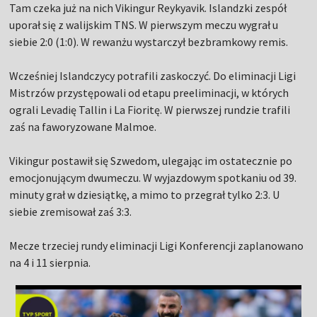
Tam czeka już na nich Vikingur Reykyavik. Islandzki zespół
uporał się z walijskim TNS. W pierwszym meczu wygrał u
siebie 2:0 (1:0). W rewanżu wystarczył bezbramkowy remis.
Wcześniej Islandczycy potrafili zaskoczyć. Do eliminacji Ligi
Mistrzów przystępowali od etapu preeliminacji, w których
ograli Levadię Tallin i La Fioritę. W pierwszej rundzie trafili
zaś na faworyzowane Malmoe.
Vikingur postawił się Szwedom, ulegając im ostatecznie po
emocjonującym dwumeczu. W wyjazdowym spotkaniu od 39.
minuty grał w dziesiątkę, a mimo to przegrał tylko 2:3. U
siebie zremisował zaś 3:3.
Mecze trzeciej rundy eliminacji Ligi Konferencji zaplanowano
na 4 i 11 sierpnia.