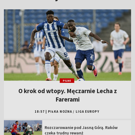
PILNE
O krok od wtopy. Męczarnie Lecha z
Farerami
18:57
|
PIŁKA NOŻNA
/
LIGA EUROPY
Rozczarowanie pod Jasną Górą. Raków
czeka trudny rewanż