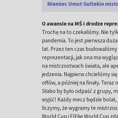
Niemiec Umut Gultekin mistr
O awansie na MŚ i drodze repre
Trochę na to czekaliśmy. Nie tyl
pandemia. To jest pierwsza duż
lat. Przez ten czas budowaliśmy
reprezentacji, jak ona ma wyglą
na mistrzostwach świata, ale ape
jedzenia. Najpierw chcieliśmy się
offów, a później na finały. Teraz 
Słabo by było odpaść z grupy, m
wyjść! Każdy mecz będzie bolał, 
liczymy, że wygramy te mistrzos
World Cup i FIFAe World Cup zdar