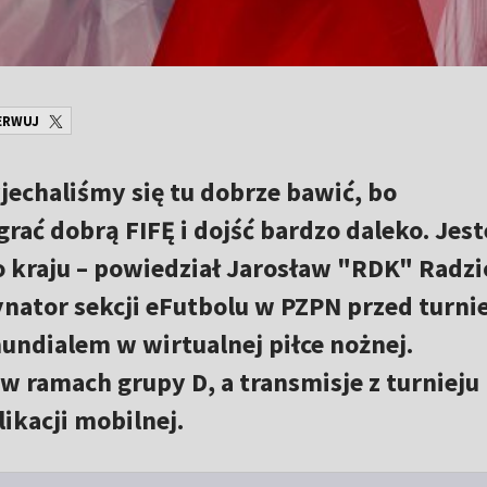
ERWUJ
yjechaliśmy się tu dobrze bawić, bo
grać dobrą FIFĘ i dojść bardzo daleko. Jes
 kraju – powiedział Jarosław "RDK" Radzi
dynator sekcji eFutbolu w PZPN przed turni
mundialem w wirtualnej piłce nożnej.
 w ramach grupy D, a transmisje z turniej
ikacji mobilnej.