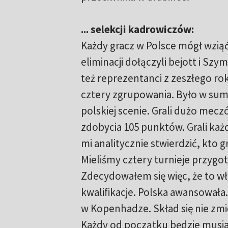
... selekcji kadrowiczów:
Każdy gracz w Polsce mógł wziąć
eliminacji dołączyli bejott i Szy
też reprezentanci z zeszłego rok
cztery zgrupowania. Było w sumi
polskiej scenie. Grali dużo mec
zdobycia 105 punktów. Grali każd
mi analitycznie stwierdzić, kto 
Mieliśmy cztery turnieje przygo
Zdecydowałem się więc, że to wła
kwalifikacje. Polska awansowała.
w Kopenhadze. Skład się nie zm
Każdy od początku będzie musiał