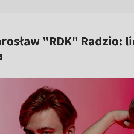
arosław "RDK" Radzio: 
a