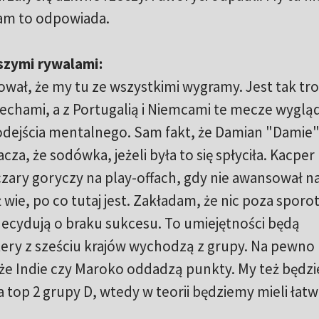
am to odpowiada.
jszymi rywalami:
ował, że my tu ze wszystkimi wygramy. Jest tak tro
zechami, a z Portugalią i Niemcami te mecze wyglą
podejścia mentalnego. Sam fakt, że Damian "Damie
a, że sodówka, jeżeli była to się spłyciła. Kacper
zary goryczy na play-offach, gdy nie awansował n
wie, po co tutaj jest. Zakładam, że nic poza spor
decydują o braku sukcesu. To umiejętności będą
ery z sześciu krajów wychodzą z grupy. Na pewno 
, że Indie czy Maroko oddadzą punkty. My też będz
 top 2 grupy D, wtedy w teorii będziemy mieli łatw