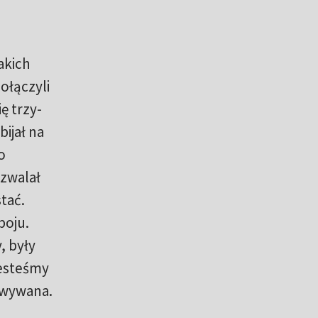
akich
Dołączyli
ę trzy-
ijał na
o
ozwalał
tać.
boju.
, były
jesteśmy
owywana.