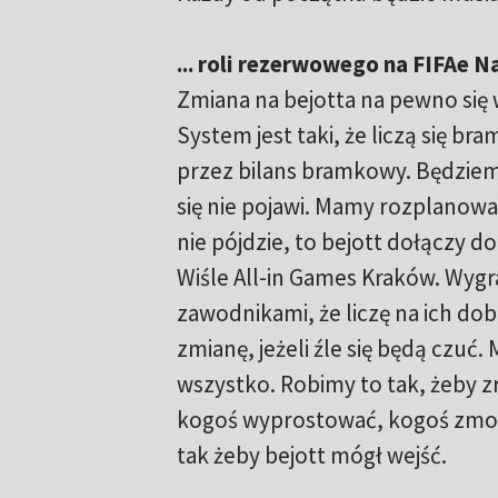
... roli rezerwowego na FIFAe N
Zmiana na bejotta na pewno się 
System jest taki, że liczą się b
przez bilans bramkowy. Będziemy
się nie pojawi. Mamy rozplanow
nie pójdzie, to bejott dołączy d
Wiśle All-in Games Kraków. Wygra
zawodnikami, że liczę na ich dob
zmianę, jeżeli źle się będą czuć
wszystko. Robimy to tak, żeby z
kogoś wyprostować, kogoś zmot
tak żeby bejott mógł wejść.