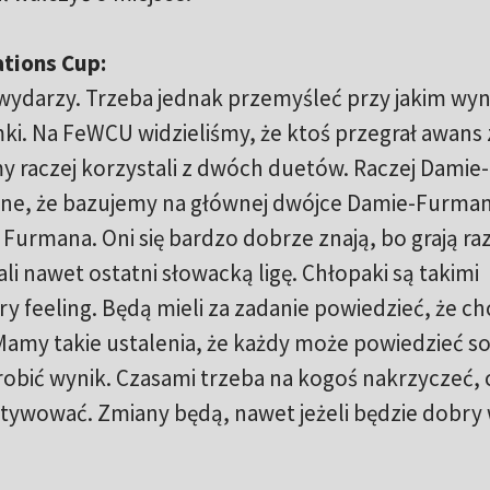
ations Cup:
wydarzy. Trzeba jednak przemyśleć przy jakim wyn
ramki. Na FeWCU widzieliśmy, że ktoś przegrał awans
 raczej korzystali z dwóch duetów. Raczej Damie-
ane, że bazujemy na głównej dwójce Damie-Furman,
o Furmana. Oni się bardzo dobrze znają, bo grają r
li nawet ostatni słowacką ligę. Chłopaki są takimi
ry feeling. Będą mieli za zadanie powiedzieć, że ch
. Mamy takie ustalenia, że każdy może powiedzieć s
robić wynik. Czasami trzeba na kogoś nakrzyczeć,
ywować. Zmiany będą, nawet jeżeli będzie dobry 