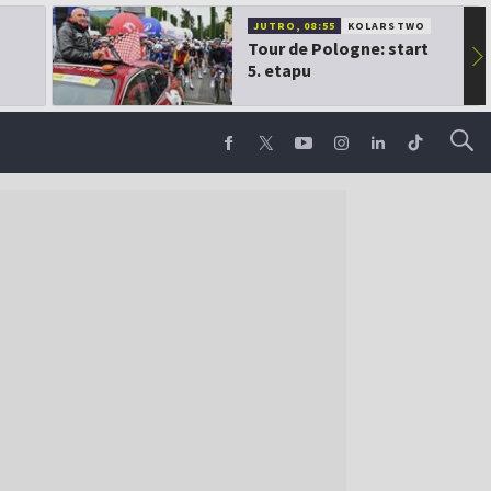
JUTRO, 08:55
KOLARSTWO
Tour de Pologne: start
▶
5. etapu