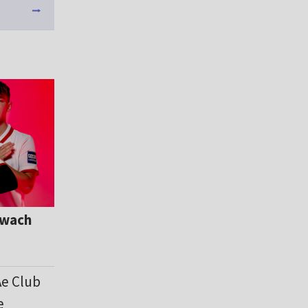
twach
Ae Club
e