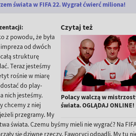
zem świata w FIFA 22. Wygrał ćwierć miliona!
Czytaj też
zentacji:
ko z powodu, że była
a impreza od dwóch
 całą strukturę
dać. Teraz jesteśmy
tyt rośnie w miarę
 dostać do play-
na nich jesteśmy.
Polacy walczą w mistrzos
y chcemy z niej
świata. OGLĄDAJ ONLINE!
jeżeli przegramy. My
twa świata. Czemu byśmy mieli nie wygrać? Na FIF
zały się dziwne rzeczy. Faworyci odpadli. My tu ni