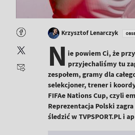
Krzysztof Lenarczyk
OBS
N
ie powiem Ci, że prz
przyjechaliśmy tu za
zespołem, gramy dla całego
selekcjoner, trener i koor
FIFAe Nations Cup, czyli e
Reprezentacja Polski zagra
śledzić w TVPSPORT.PL i apl