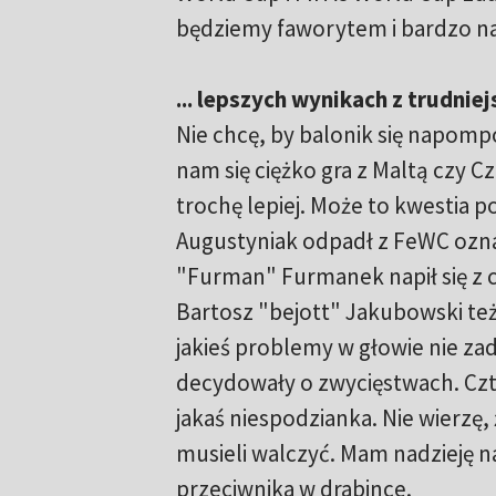
będziemy faworytem i bardzo n
... lepszych wynikach z trudnie
Nie chcę, by balonik się napomp
nam się ciężko gra z Maltą czy C
trochę lepiej. Może to kwestia 
Augustyniak odpadł z FeWC oznacz
"Furman" Furmanek napił się z c
Bartosz "bejott" Jakubowski też 
jakieś problemy w głowie nie za
decydowały o zwycięstwach. Czt
jakaś niespodzianka. Nie wierzę
musieli walczyć. Mam nadzieję na
przeciwnika w drabince.