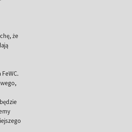
chę, że
dają
"
a FeWC.
otwego,
będzie
iemy
iejszego