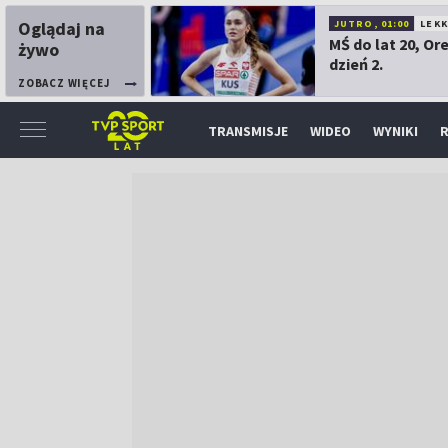
Oglądaj na
JUTRO, 01:00
LEK
MŚ do lat 20, Or
żywo
dzień 2.
ZOBACZ WIĘCEJ
TRANSMISJE
WIDEO
WYNIKI
R