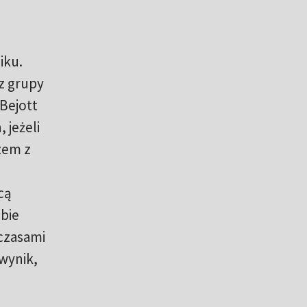
iku.
 z grupy
Bejott
 jeżeli
azem z
cą
obie
 czasami
wynik,