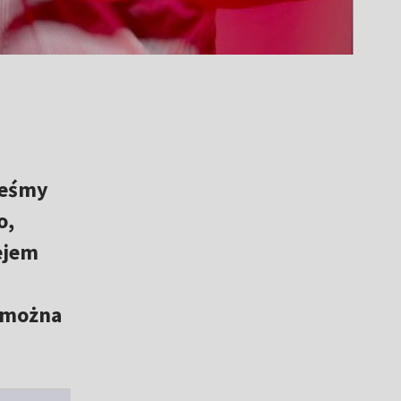
teśmy
o,
ejem
u można