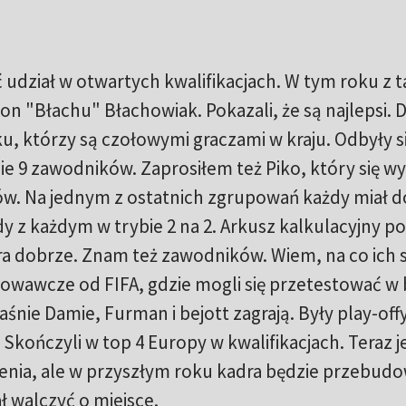
 udział w otwartych kwalifikacjach. W tym roku z t
mon "Błachu" Błachowiak. Pokazali, że są najlepsi. 
u, którzy są czołowymi graczami w kraju. Odbyły si
e 9 zawodników. Zaprosiłem też Piko, który się wyb
zów. Na jednym z ostatnich zgrupowań każdy miał d
y z każdym w trybie 2 na 2. Arkusz kalkulacyjny p
gra dobrze. Znam też zawodników. Wiem, na co ich s
towawcze od FIFA, gdzie mogli się przetestować w 
śnie Damie, Furman i bejott zagrają. Były play-offy
 Skończyli w top 4 Europy w kwalifikacjach. Teraz 
ienia, ale w przyszłym roku kadra będzie przebud
 walczyć o miejsce.