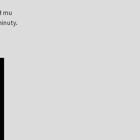
ł mu
inuty.