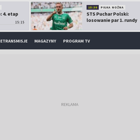
O
15:30
PIŁKA NOŻNA
 4. etap
STS Puchar Polski:
losowanie par 1. rundy
15:15
ETRANSMISJE
MAGAZYNY
PROGRAM TV