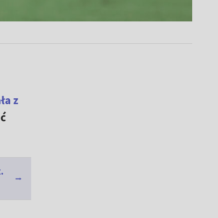
ła z
ać
.