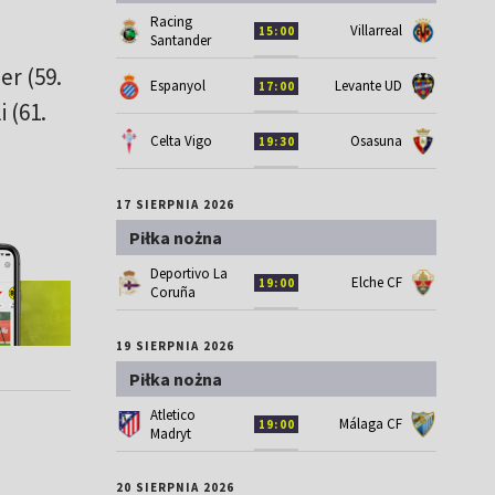
Racing
Villarreal
15:00
Santander
er (59.
Espanyol
Levante UD
17:00
i (61.
Celta Vigo
Osasuna
19:30
17 SIERPNIA 2026
Piłka nożna
Deportivo La
Elche CF
19:00
Coruña
19 SIERPNIA 2026
Piłka nożna
Atletico
Málaga CF
19:00
Madryt
20 SIERPNIA 2026