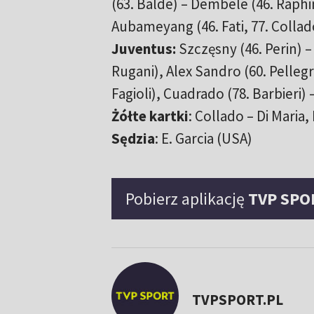
(63. Balde) – Dembele (46. Raphi
Aubameyang (46. Fati, 77. Collad
Juventus:
Szczęsny (46. Perin) –
Rugani), Alex Sandro (60. Pellegri
Fagioli), Cuadrado (78. Barbieri) 
Żółte kartki
: Collado – Di Maria,
Sędzia
: E. Garcia (USA)
Pobierz aplikację
TVP SPO
TVPSPORT.PL