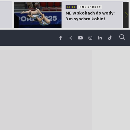
15:30
INNE SPORTY
ME w skokach do wody:
▶
3 m synchro kobiet