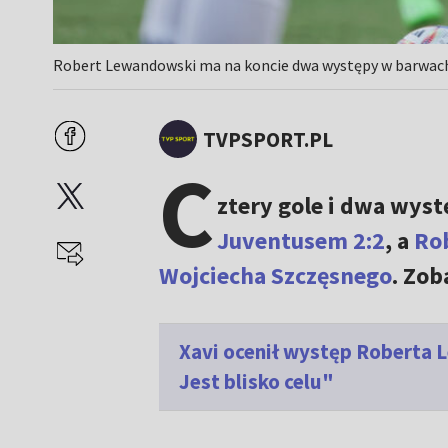
Robert Lewandowski ma na koncie dwa występy w barwach 
TVPSPORT.PL
C
ztery gole i dwa wys
Juventusem 2:2
, a
Ro
Wojciecha Szczęsnego
. Zob
Xavi ocenił występ Roberta 
Jest blisko celu"