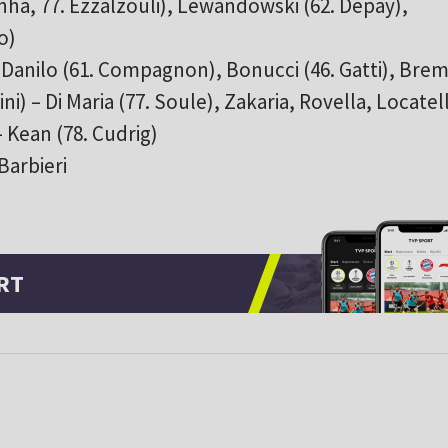
nha, 77. Ezzalzouli), Lewandowski (62. Depay),
o)
 Danilo (61. Compagnon), Bonucci (46. Gatti), Brem
ni) – Di Maria (77. Soule), Zakaria, Rovella, Locatell
– Kean (78. Cudrig)
 Barbieri
RT