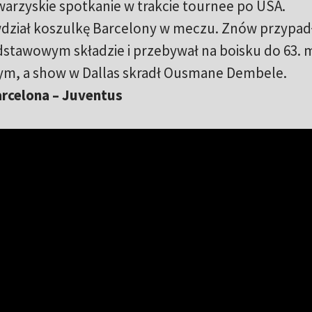
owarzyskie spotkanie w trakcie tournee po USA.
wdział koszulkę Barcelony w meczu. Znów przypad
stawowym składzie i przebywał na boisku do 63. m
lnym, a show w Dallas skradł Ousmane Dembele.
arcelona – Juventus