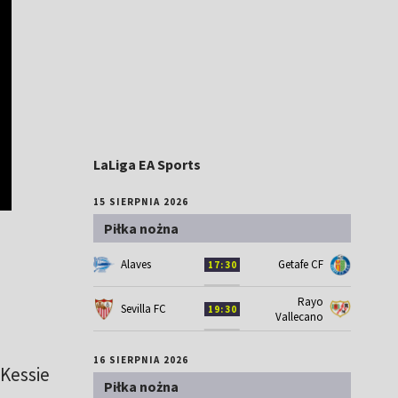
LaLiga EA Sports
15 SIERPNIA 2026
Piłka nożna
Alaves
Getafe CF
17:30
Rayo
Sevilla FC
19:30
Vallecano
16 SIERPNIA 2026
 Kessie
Piłka nożna