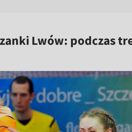
iczanki Lwów: podczas t
w