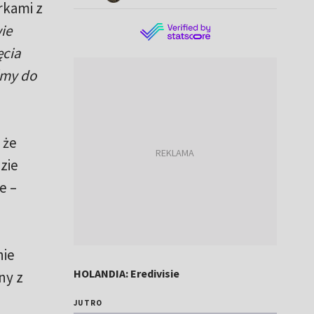
rkami z
ie
ęcia
śmy do
 że
zie
e –
nie
HOLANDIA: Eredivisie
ny z
JUTRO