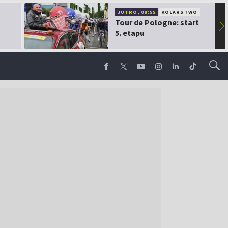
JUTRO, 08:55
KOLARSTWO
Tour de Pologne: start
▶
5. etapu