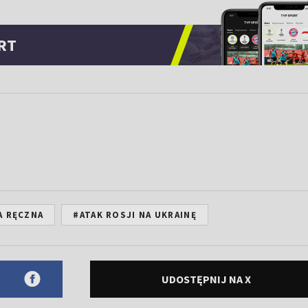
RT
A RĘCZNA
#ATAK ROSJI NA UKRAINĘ
UDOSTĘPNIJ NA X