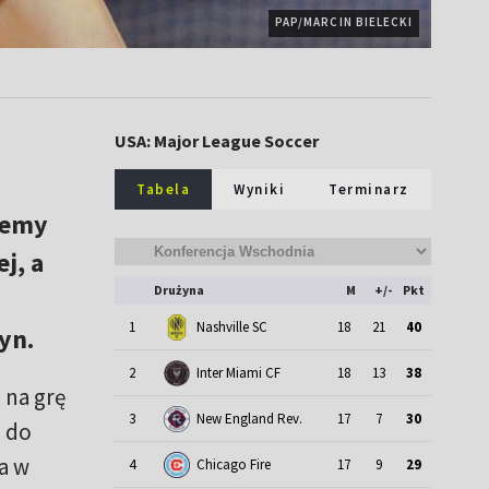
PAP/MARCIN BIELECKI
USA: Major League Soccer
Tabela
Wyniki
Terminarz
iemy
j, a
Drużyna
M
+/-
Pkt
1
Nashville SC
18
21
40
yn.
2
Inter Miami CF
18
13
38
 na grę
3
New England Rev.
17
7
30
 do
a w
4
Chicago Fire
17
9
29