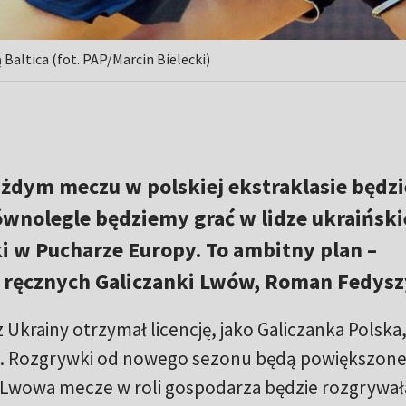
altica (fot. PAP/Marcin Bielecki)
żdym meczu w polskiej ekstraklasie będz
wnolegle będziemy grać w lidze ukraińskie
i w Pucharze Europy. To ambitny plan –
k ręcznych Galiczanki Lwów, Roman Fedysz
Ukrainy otrzymał licencję, jako Galiczanka Polska,
ch. Rozgrywki od nowego sezonu będą powiększone
e Lwowa mecze w roli gospodarza będzie rozgrywał