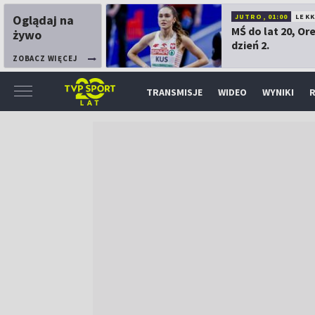
Oglądaj na
JUTRO, 01:00
LEK
MŚ do lat 20, Or
żywo
dzień 2.
ZOBACZ WIĘCEJ
TRANSMISJE
WIDEO
WYNIKI
R