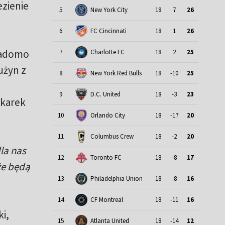
zienie
5
New York City
18
7
26
6
FC Cincinnati
18
1
26
wiadomo
7
Charlotte FC
18
2
25
użyn z
8
New York Red Bulls
18
-10
25
9
D.C. United
18
-3
23
łkarek
10
Orlando City
18
-17
20
11
Columbus Crew
18
-2
20
la nas
12
Toronto FC
18
-8
17
że będą
13
Philadelphia Union
18
-8
16
14
CF Montreal
18
-11
16
i,
15
Atlanta United
18
-14
12