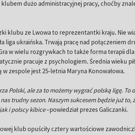
klubem dużo administracyjnej pracy, choćby znale
zki klubu ze Lwowa to reprezentantki kraju. Nie 
yła liga ukraińska. Trwają pracę nad połączeniem dr
Gra w wielu rozgrywkach to także forma terapii dla
tycznie pracuje z psychologiem. Średnia wieku pi
ą w zespole jest 25-letnia Maryna Konowałowa.
a Polski, ale za to możemy wygrać polską ligę. To d
 nas trudny sezon. Naszym sukcesem będzie już to, 
ak i polscy kibice
–powiedział prezes Galiczanki.
skowej klub opuściły cztery wartościowe zawodniczk