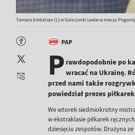
Tamara Smbatian (L) w Galiczanki Lwów w meczu Pogonią B
PAP
P
rawdopodobnie po ka
wracać na Ukrainę. Ró
przed nami także rozgrywk
powiedział prezes piłkare
We wtorek siedmiokrotny mistrz 
w ekstraklasie piłkarek ręczny
dziesięciu zespołów. Drużyna z