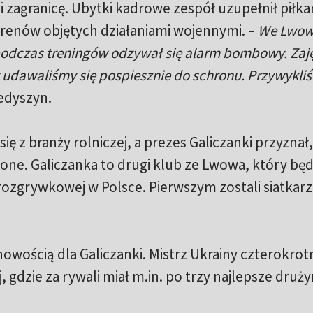
i zagranicę. Ubytki kadrowe zespół uzupełnił piłka
terenów objętych działaniami wojennymi. –
We Lwow
 podczas treningów odzywał się alarm bombowy. Zaj
 udawaliśmy się pospiesznie do schronu. Przywykli
edyszyn.
 z branży rolniczej, a prezes Galiczanki przyznał,
ione. Galiczanka to drugi klub ze Lwowa, który będ
 rozgrywkowej w Polsce. Pierwszym zostali siatkarz
 nowością dla Galiczanki. Mistrz Ukrainy czterokrot
, gdzie za rywali miał m.in. po trzy najlepsze druży