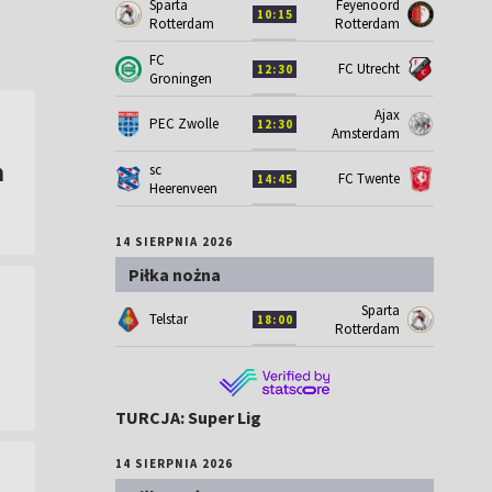
Sparta
Feyenoord
10:15
Rotterdam
Rotterdam
FC
FC Utrecht
12:30
Groningen
Ajax
PEC Zwolle
12:30
Amsterdam
m
sc
FC Twente
14:45
Heerenveen
14 SIERPNIA 2026
Piłka nożna
Sparta
Telstar
18:00
Rotterdam
TURCJA: Super Lig
14 SIERPNIA 2026