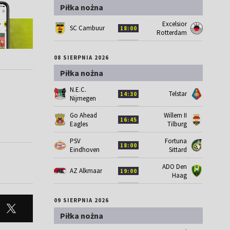
Piłka nożna
Excelsior
SC Cambuur
18:00
Rotterdam
08 SIERPNIA 2026
Piłka nożna
N.E.C.
Telstar
14:30
Nijmegen
Go Ahead
Willem II
16:45
Eagles
Tilburg
PSV
Fortuna
18:00
Eindhoven
Sittard
ADO Den
AZ Alkmaar
19:00
Haag
09 SIERPNIA 2026
Piłka nożna