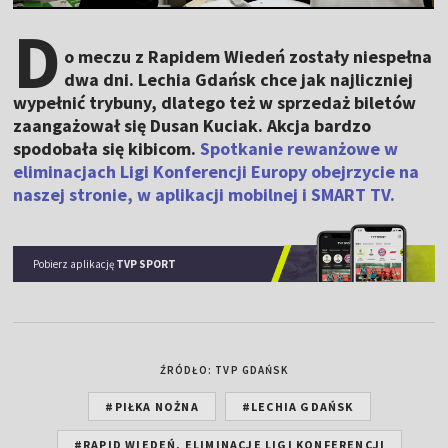
D
o meczu z Rapidem Wiedeń zostały niespełna
dwa dni. Lechia Gdańsk chce jak najliczniej
wypełnić trybuny, dlatego też w sprzedaż biletów
zaangażował się Dusan Kuciak. Akcja bardzo
spodobała się kibicom.
Spotkanie rewanżowe w
eliminacjach Ligi Konferencji Europy obejrzycie na
naszej stronie, w aplikacji mobilnej i SMART TV.
Pobierz aplikację
TVP SPORT
ŹRÓDŁO: TVP GDAŃSK
#PIŁKA NOŻNA
#LECHIA GDAŃSK
#RAPID WIEDEŃ. ELIMINACJE LIGI KONFERENCJI