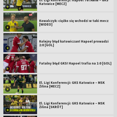
El. Ligi Konferencji: Hapoel Tel Awiw – GKS
Katowice [MECZ]
Kowalczyk: ciężko się wchodzi w taki mecz
[WIDEO]
Kolejny błąd katowiczan! Hapoel prowadzi
2:0 [GOL]
Fatalny błąd GKS! Hapoel trafia na 1:0 [GOL]
El. Ligi Konferencji: GKS Katowice – MSK
Żilina [MECZ]
El. Ligi Konferencji: GKS Katowice – MSK
Żilina [SKRÓT]