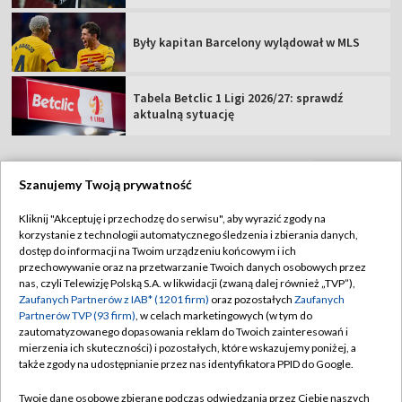
Były kapitan Barcelony wylądował w MLS
Tabela Betclic 1 Ligi 2026/27: sprawdź
aktualną sytuację
Szanujemy Twoją prywatność
TVP
Kliknij "Akceptuję i przechodzę do serwisu", aby wyrazić zgody na
korzystanie z technologii automatycznego śledzenia i zbierania danych,
Abonament TVP
Regulamin TVP
dostęp do informacji na Twoim urządzeniu końcowym i ich
Polityka prywatności
Sklep TVP
przechowywanie oraz na przetwarzanie Twoich danych osobowych przez
nas, czyli Telewizję Polską S.A. w likwidacji (zwaną dalej również „TVP”),
Biuro Reklamy
Moje zgody
Zaufanych Partnerów z IAB* (1201 firm)
oraz pozostałych
Zaufanych
Partnerów TVP (93 firm)
, w celach marketingowych (w tym do
Oferta Handlowa
Biuro reklamy
zautomatyzowanego dopasowania reklam do Twoich zainteresowań i
mierzenia ich skuteczności) i pozostałych, które wskazujemy poniżej, a
Telegazeta ogłoszenia
Kontakt
także zgody na udostępnianie przez nas identyfikatora PPID do Google.
Emisja w TVP
Twoje dane osobowe zbierane podczas odwiedzania przez Ciebie naszych