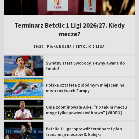
Terminarz Betclic 1 Ligi 2026/27. Kiedy
mecze?
19:30
|
PIŁKA NOŻNA
/
BETCLIC 1 LIGA
Świetny start Swobody. Pewny awans do
finału!
Polska sztafeta z siódmym miejscem na
mistrzostwach Europy
Unia zdominowała Arkę. "Po takim meczu
mogę tylko powiedzieć brawo" [WIDEO]
Betclic 1 Liga: sprawdź terminarz i plan
transmisji meczów 3. kolejki