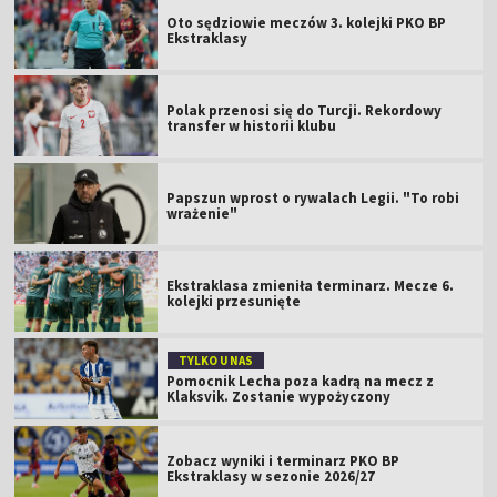
Oto sędziowie meczów 3. kolejki PKO BP
Ekstraklasy
Polak przenosi się do Turcji. Rekordowy
transfer w historii klubu
Papszun wprost o rywalach Legii. "To robi
wrażenie"
Ekstraklasa zmieniła terminarz. Mecze 6.
kolejki przesunięte
TYLKO U NAS
Pomocnik Lecha poza kadrą na mecz z
Klaksvik. Zostanie wypożyczony
Zobacz wyniki i terminarz PKO BP
Ekstraklasy w sezonie 2026/27