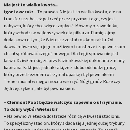
Nie jest to wielka kwota...
Igor Lewczuk:
– To prawda. Nie jest to wielka kwota, ale na
transfer trzeba też patrzeć przez pryzmat tego, czy jest
nabywca, który chce więcej zapłacić. Mówimy o zawodniku,
który wchodzi w najlepszy wiek dla piłkarza. Pamiętajmy
dodatkowo o tym, że Wietesce został rok kontraktu. Od
dawna mówiło się o jego możliwym transferze i zapewne sam
chciał spróbować czegoś nowego. Dla Legii sprawa nie jest
łatwa. Dziwiłem się, że przy Łazienkowskiej dokonano zmiany
kapitana. Fakt jest jednak taki, że z klubu odchodzi gracz,
który przed sezonem otrzymał opaskę i był pewniakiem.
Trener musiał w niego mocno wierzyć. Mógł grać z Rose czy
Jędrzejczykiem, ale był pewniakiem.
– Clermont Foot będzie walczyło zapewne o utrzymanie.
To dobry wybór Wieteski?
– Na pewno Wieteska dostrzeże różnicę w kwestii stadionu.
To specyficzny stadion, który składa się z jednej dużej trybuny