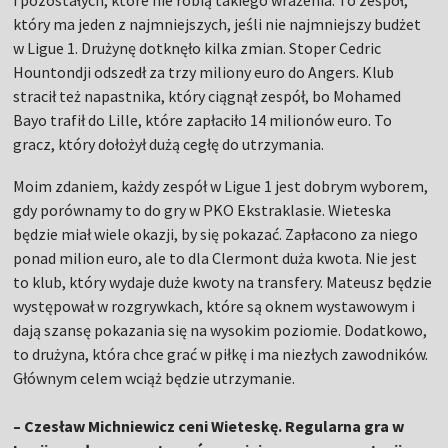
i pozostałych, które nie robią takiego wrażenia. To zespół,
który ma jeden z najmniejszych, jeśli nie najmniejszy budżet
w Ligue 1. Drużynę dotknęło kilka zmian. Stoper Cedric
Hountondji odszedł za trzy miliony euro do Angers. Klub
stracił też napastnika, który ciągnął zespół, bo Mohamed
Bayo trafił do Lille, które zapłaciło 14 milionów euro. To
gracz, który dołożył dużą cegłę do utrzymania.
Moim zdaniem, każdy zespół w Ligue 1 jest dobrym wyborem,
gdy porównamy to do gry w PKO Ekstraklasie. Wieteska
będzie miał wiele okazji, by się pokazać. Zapłacono za niego
ponad milion euro, ale to dla Clermont duża kwota. Nie jest
to klub, który wydaje duże kwoty na transfery. Mateusz będzie
występował w rozgrywkach, które są oknem wystawowym i
dają szansę pokazania się na wysokim poziomie. Dodatkowo,
to drużyna, która chce grać w piłkę i ma niezłych zawodników.
Głównym celem wciąż będzie utrzymanie.
– Czesław Michniewicz ceni Wieteskę. Regularna gra w