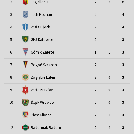
2
Jagiellonia
2
2
6
3
Lech Poznań
2
1
4
4
Wisła Płock
2
1
4
5
GKS Katowice
2
1
3
6
Górnik Zabrze
1
1
3
7
Pogoń Szczecin
2
1
3
8
Zagłębie Lubin
2
0
3
9
Wisła Kraków
2
0
3
Śląsk Wrocław
10
2
0
3
11
Piast Gliwice
2
-1
3
12
Radomiak Radom
2
-1
3