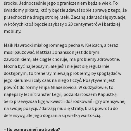
środku. Jednocześnie jego ograniczeniem będzie wiek. To
świadomy piłkarz, który będzie zdawał sobie sprawę z tego, że
przechodzi na drugą stronę rzeki. Zaczną zdarzać się sytuacje,
w których ktoś będzie szybszy o 20 centymetrów i bardziej
mobilny.
Maik Nawrocki miał ogromnego pecha w Kielcach, a teraz
musi pauzować. Mattias Johansson jest dobrym
zawodnikiem, ale ciągle choruje, ma problemy zdrowotne.
Można być najlepszym, ale jeśli nie jest się regularnie
dostępnym, to trenerzy miewają problemy, by spoglądać w
jego kierunku i cały czas na niego liczyć. Pozytywem jest
powrót do formy Filipa Mladenovicia. W cudzysłowie, to
najlepszy letni transfer Legii, poza Bartoszem Kapustką.
Serb przewyższa ligę w kwestii dośrodkowań i gry ofensywnej
na swojej pozycji. Zdarzają mu się straty, brak powrotu do
defensywy, ale jego dogrania są wielką wartością.
– Ilu wzmocnień potrzeba?