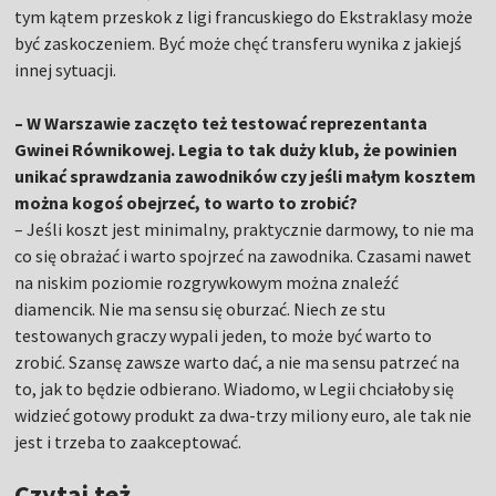
tym kątem przeskok z ligi francuskiego do Ekstraklasy może
być zaskoczeniem. Być może chęć transferu wynika z jakiejś
innej sytuacji.
– W Warszawie zaczęto też testować reprezentanta
Gwinei Równikowej. Legia to tak duży klub, że powinien
unikać sprawdzania zawodników czy jeśli małym kosztem
można kogoś obejrzeć, to warto to zrobić?
– Jeśli koszt jest minimalny, praktycznie darmowy, to nie ma
co się obrażać i warto spojrzeć na zawodnika. Czasami nawet
na niskim poziomie rozgrywkowym można znaleźć
diamencik. Nie ma sensu się oburzać. Niech ze stu
testowanych graczy wypali jeden, to może być warto to
zrobić. Szansę zawsze warto dać, a nie ma sensu patrzeć na
to, jak to będzie odbierano. Wiadomo, w Legii chciałoby się
widzieć gotowy produkt za dwa-trzy miliony euro, ale tak nie
jest i trzeba to zaakceptować.
Czytaj też