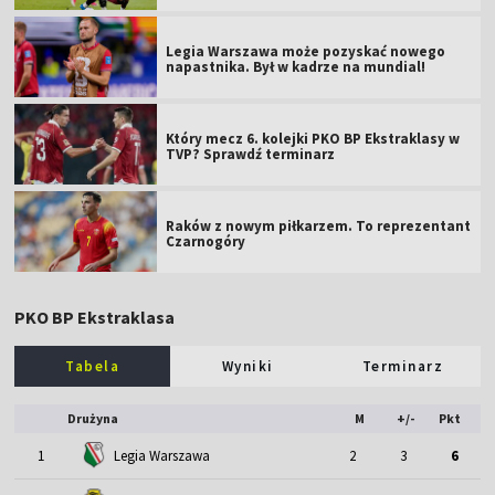
Legia Warszawa może pozyskać nowego
napastnika. Był w kadrze na mundial!
Który mecz 6. kolejki PKO BP Ekstraklasy w
TVP? Sprawdź terminarz
Raków z nowym piłkarzem. To reprezentant
Czarnogóry
PKO BP Ekstraklasa
Tabela
Wyniki
Terminarz
Drużyna
M
+/-
Pkt
1
Legia Warszawa
2
3
6