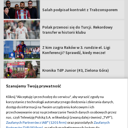
Salah podpisał kontrakt z Trabzonsporem
Polak przenosi się do Turcji. Rekordowy
transfer w historii klubu
Z kim zagra Raków w 3. rundzie el. Ligi
Konferencji? Sprawdź, kiedy mecze!
Kronika TdP Junior (#3, Zielona Góra)
Szanujemy Twoją prywatność
Kliknij "Akceptuję i przechodzę do serwisu", aby wyrazić zgody na
korzystanie z technologii automatycznego śledzenia i zbierania danych,
TVP
dostęp do informacji na Twoim urządzeniu końcowym i ich
Abonament TVP
Regulamin TVP
przechowywanie oraz na przetwarzanie Twoich danych osobowych przez
nas, czyli Telewizję Polską S.A. w likwidacji (zwaną dalej również „TVP”),
Polityka prywatności
Sklep TVP
Zaufanych Partnerów z IAB* (1201 firm)
oraz pozostałych
Zaufanych
Partnerów TVP (93 firm)
, w celach marketingowych (w tym do