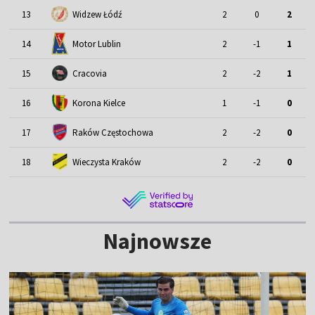
13
Widzew Łódź
2
0
2
Motor Lublin
14
2
-1
1
15
Cracovia
2
-2
1
16
Korona Kielce
1
-1
0
17
Raków Częstochowa
2
-2
0
18
Wieczysta Kraków
2
-2
0
Najnowsze