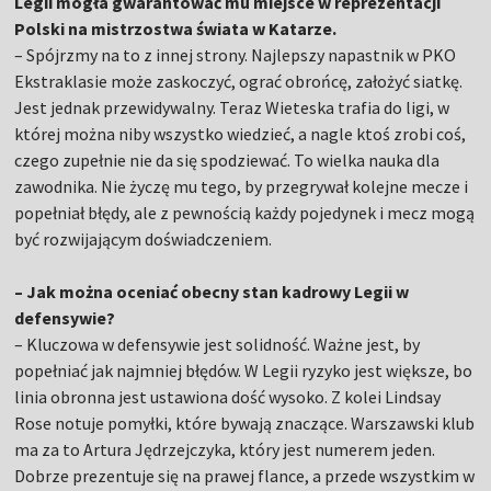
Legii mogła gwarantować mu miejsce w reprezentacji
Polski na mistrzostwa świata w Katarze.
– Spójrzmy na to z innej strony. Najlepszy napastnik w PKO
Ekstraklasie może zaskoczyć, ograć obrońcę, założyć siatkę.
Jest jednak przewidywalny. Teraz Wieteska trafia do ligi, w
której można niby wszystko wiedzieć, a nagle ktoś zrobi coś,
czego zupełnie nie da się spodziewać. To wielka nauka dla
zawodnika. Nie życzę mu tego, by przegrywał kolejne mecze i
popełniał błędy, ale z pewnością każdy pojedynek i mecz mogą
być rozwijającym doświadczeniem.
– Jak można oceniać obecny stan kadrowy Legii w
defensywie?
– Kluczowa w defensywie jest solidność. Ważne jest, by
popełniać jak najmniej błędów. W Legii ryzyko jest większe, bo
linia obronna jest ustawiona dość wysoko. Z kolei Lindsay
Rose notuje pomyłki, które bywają znaczące. Warszawski klub
ma za to Artura Jędrzejczyka, który jest numerem jeden.
Dobrze prezentuje się na prawej flance, a przede wszystkim w