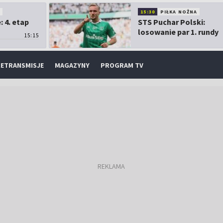
O
15:30
PIŁKA NOŻNA
 4. etap
STS Puchar Polski:
losowanie par 1. rundy
15:15
ETRANSMISJE
MAGAZYNY
PROGRAM TV