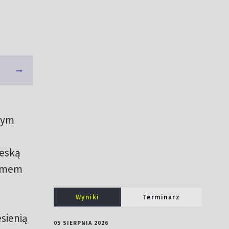
.
dym
jeską
namem
Wyniki
Terminarz
sienią
05 SIERPNIA 2026