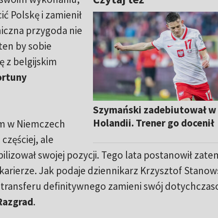
ć Polskę i zamienił
niczna przygoda nie
 ten by sobie
ę z belgijskim
ortuny
Szymański zadebiutował w
Holandii. Trener go docenił
m w Niemczech
częściej, ale
ilizował swojej pozycji. Tego lata postanowił zate
 karierze. Jak podaje dziennikarz Krzysztof Stanows
transferu definitywnego zamieni swój dotychcza
Razgrad
.