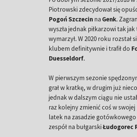
Piotrowski zdecydował się opuści
Pogoń Szczecin
na
Genk
. Zagra
wyszła jednak piłkarzowi tak jak
wymarzył. W 2020 roku rozstał si
klubem definitywnie i trafił do
F
Duesseldorf
.
W pierwszym sezonie spędzony
grał w kratkę, w drugim już nieco 
jednak w dalszym ciągu nie ustab
raz kolejny zmienić coś w swojej
latek na zasadzie gotówkowego 
zespół na bułgarski
Łudogorec 