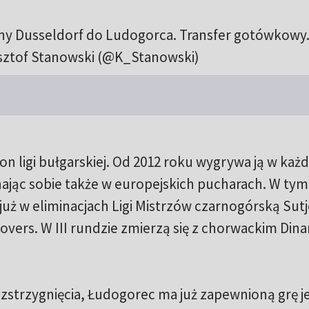
uny Dusseldorf do Ludogorca. Transfer gotówkowy
sztof Stanowski (@K_Stanowski)
 ligi bułgarskiej. Od 2012 roku wygrywa ją w każ
jąc sobie także w europejskich pucharach. W tym
już w eliminacjach Ligi Mistrzów czarnogórską Sut
Rovers. W III rundzie zmierzą się z chorwackim Di
strzygnięcia, Łudogorec ma już zapewnioną grę je