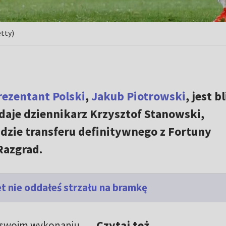
tty)
ezentant Polski
,
Jakub Piotrowski
, jest b
daje dziennikarz Krzysztof Stanowski,
dzie transferu definitywnego z Fortuny
Razgrad.
 nie oddałeś strzału na bramkę
Czytaj też
 swoim wykonaniu,