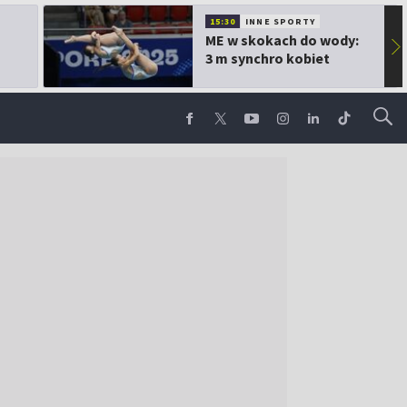
15:30
INNE SPORTY
ME w skokach do wody:
▶
3 m synchro kobiet