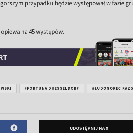
jgorszym przypadku będzie występował w fazie g
e opiewa na 45 występów.
RT
OWSKI
#FORTUNA DUESSELDORF
#ŁUDOGOREC RAZ
UDOSTĘPNIJ NA X