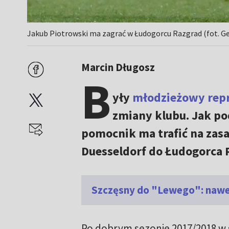
Jakub Piotrowski ma zagrać w Łudogorcu Razgrad (fot. Ge
Marcin Długosz
B
yły
młodzieżowy repr
zmiany klubu. Jak po
pomocnik ma trafić na zasa
Duesseldorf do Łudogorca 
Szczęsny do "Lewego": nawet
Po dobrym sezonie 2017/2018 w