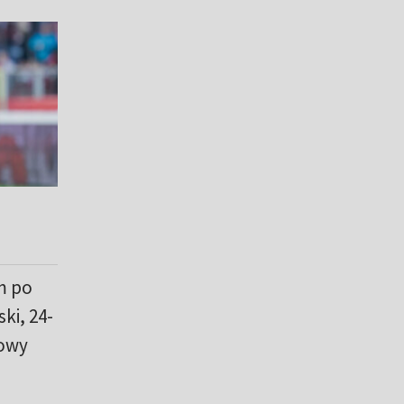
m po
ki, 24-
sowy