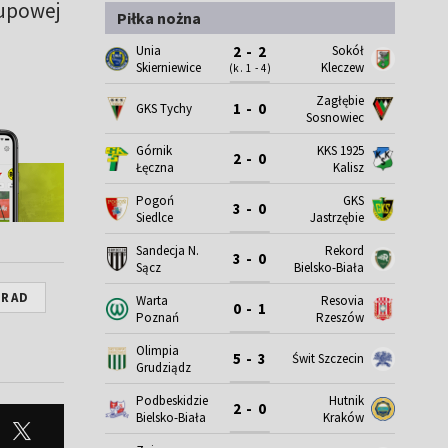
rupowej
Piłka nożna
Unia
Sokół
2 - 2
Skierniewice
Kleczew
(k. 1 - 4)
Zagłębie
1 - 0
GKS Tychy
Sosnowiec
Górnik
KKS 1925
2 - 0
Łęczna
Kalisz
Pogoń
GKS
3 - 0
Siedlce
Jastrzębie
Sandecja N.
Rekord
3 - 0
Sącz
Bielsko-Biała
GRAD
Warta
Resovia
0 - 1
Poznań
Rzeszów
Olimpia
5 - 3
Świt Szczecin
Grudziądz
Podbeskidzie
Hutnik
2 - 0
Bielsko-Biała
Kraków