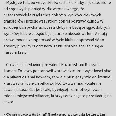
– Myślę, że tak, bo wszystkie kazachskie kluby są uzależnione
od rządowych pieniędzy. Nic więc dziwnego, że
przedstawiciele rządu chcą dobrych wyników, ciekawych
transferów i przede wszystkim dobrej postawy klubów w
europejskich pucharach. Jeśli kluby nie będą osiągać dobrych
wyników, ludzie z rządu będą bardzo niezadowoleni. A mają
prawo mocno zaingerować w życie klubu, doprowadzić do
zmiany piłkarzy czy trenera. Takie historie zdarzają się w
naszym kraju.
– Co więcej, niedawno prezydent Kazachstanu Kassym-
Jomart Tokayev postanowił wprowadzić limit wysokości płac
dla piłkarzy. Uznał bowiem, że wiele pieniędzy szło do średniej
klasy zagranicznych piłkarzy, którzy w zamian wcale nie
dawali jakości. Cel jest taki, by więcej szans otrzymywali
młodzi miejscowi piłkarze, którzy teraz często przesiadują na
ławce.
– Co się stało z Astaną? Niedawno wyrzuciła Legię z Ligi