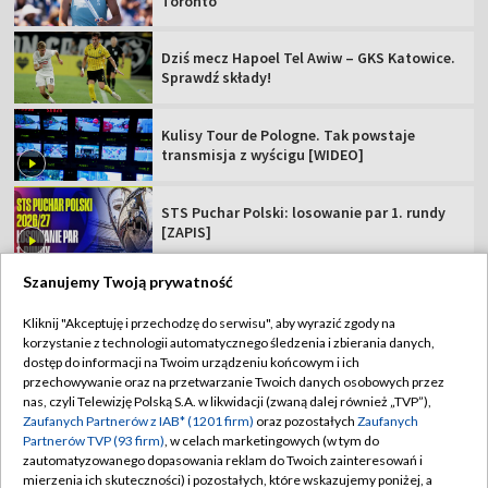
Toronto
Dziś mecz Hapoel Tel Awiw – GKS Katowice.
Sprawdź składy!
Kulisy Tour de Pologne. Tak powstaje
transmisja z wyścigu [WIDEO]
STS Puchar Polski: losowanie par 1. rundy
[ZAPIS]
Szanujemy Twoją prywatność
Kliknij "Akceptuję i przechodzę do serwisu", aby wyrazić zgody na
korzystanie z technologii automatycznego śledzenia i zbierania danych,
TVP
dostęp do informacji na Twoim urządzeniu końcowym i ich
Abonament TVP
Regulamin TVP
przechowywanie oraz na przetwarzanie Twoich danych osobowych przez
nas, czyli Telewizję Polską S.A. w likwidacji (zwaną dalej również „TVP”),
Polityka prywatności
Sklep TVP
Zaufanych Partnerów z IAB* (1201 firm)
oraz pozostałych
Zaufanych
Partnerów TVP (93 firm)
, w celach marketingowych (w tym do
Biuro Reklamy
Moje zgody
zautomatyzowanego dopasowania reklam do Twoich zainteresowań i
mierzenia ich skuteczności) i pozostałych, które wskazujemy poniżej, a
Oferta Handlowa
Biuro reklamy