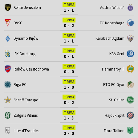
TRWA
Beitar Jerusalem
Austria Wiedeń
1 - 1
TRWA
DVSC
FC Kopenhaga
0 - 2
TRWA
Dynamo Kijów
Karabach Agdam
1 - 1
TRWA
IFK Goteborg
KAA Gent
0 - 1
TRWA
Raków Częstochowa
Hammarby IF
0 - 0
TRWA
Riga FC
ETO FC Gyor
1 - 0
TRWA
Sheriff Tyraspol
St. Gallen
0 - 2
TRWA
Zalgiris Vilnius
Hajduk Split
1 - 3
TRWA
Inter d'Escaldes
Flora Tallinn
2 - 0