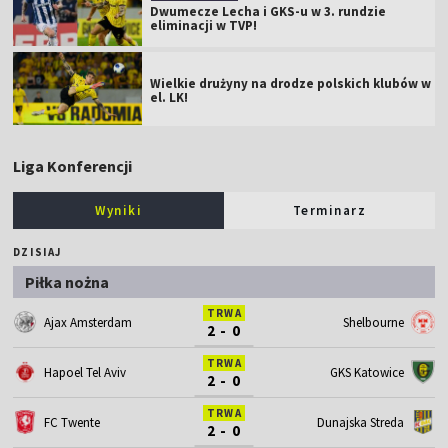
Dwumecze Lecha i GKS-u w 3. rundzie
eliminacji w TVP!
Wielkie drużyny na drodze polskich klubów w
el. LK!
Liga Konferencji
Wyniki
Terminarz
DZISIAJ
Piłka nożna
TRWA
Ajax Amsterdam
Shelbourne
2 - 0
TRWA
Hapoel Tel Aviv
GKS Katowice
2 - 0
TRWA
FC Twente
Dunajska Streda
2 - 0