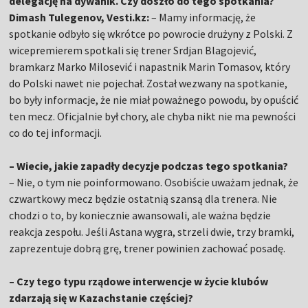
delegację na dywanik. Czy doszło do tego spotkania?
Dimash Tulegenov, Vesti.kz:
– Mamy informację, że
spotkanie odbyło się wkrótce po powrocie drużyny z Polski. Z
wicepremierem spotkali się trener Srdjan Blagojević,
bramkarz Marko Milosević i napastnik Marin Tomasov, który
do Polski nawet nie pojechał. Został wezwany na spotkanie,
bo były informacje, że nie miał poważnego powodu, by opuścić
ten mecz. Oficjalnie był chory, ale chyba nikt nie ma pewności
co do tej informacji.
– Wiecie, jakie zapadły decyzje podczas tego spotkania?
– Nie, o tym nie poinformowano. Osobiście uważam jednak, że
czwartkowy mecz będzie ostatnią szansą dla trenera. Nie
chodzi o to, by koniecznie awansowali, ale ważna będzie
reakcja zespołu. Jeśli Astana wygra, strzeli dwie, trzy bramki,
zaprezentuje dobrą grę, trener powinien zachować posadę.
– Czy tego typu rządowe interwencje w życie klubów
zdarzają się w Kazachstanie częściej?