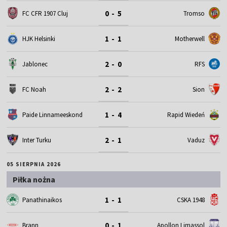
0 - 5
FC CFR 1907 Cluj
Tromso
1 - 1
HJK Helsinki
Motherwell
2 - 0
Jablonec
RFS
2 - 2
FC Noah
Sion
1 - 4
Paide Linnameeskond
Rapid Wiedeń
2 - 1
Inter Turku
Vaduz
05 SIERPNIA 2026
Piłka nożna
1 - 1
Panathinaikos
CSKA 1948
0 - 1
Brann
Apollon Limassol