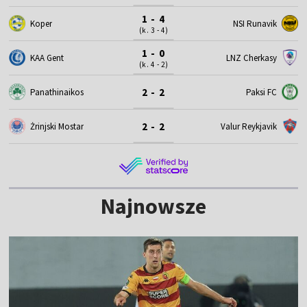
1 - 4
Koper
NSI Runavik
(k. 3 - 4)
1 - 0
KAA Gent
LNZ Cherkasy
(k. 4 - 2)
2 - 2
Panathinaikos
Paksi FC
2 - 2
Żrinjski Mostar
Valur Reykjavik
Najnowsze