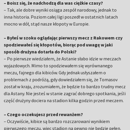
– Boisz się, że nadchodzą dla was ciężkie czasy?
– Tak, ale dobre wyniki osiąga zespół narodowy, jednak to
inna historia. Poziom całej ligi poszedł w ostatnich latach
mocno w dół, stąd nasze kłopoty w Europie.
– Byłeś w szoku oglądając pierwszy mecz z Rakowem czy
spodziewałeś się kłopotów, biorąc pod uwagę w jaki
sposób drużyna dotarła do Polski?
– Po pierwsze wiedziałem, że Astanie słabo idzie w meczach
wyjazdowych. Mimo to spodziewałem się wyrównanego
meczu, fajnego dla kibiców. Gdy jednak usłyszałem o
problemach z podróżą, gdy dowiedziałem się, że Tomasov
został w kraju, zrozumiałem, że będzie to bardzo trudny mecz
dla Astany. Nie jesteś w stanie zagrać dobrego spotkania, jeśli
część drużyny dociera na stadion kilka godzin przed meczem.
– Czego oczekujesz przed rewanżem?
– Oczywiście, kibice są bardzo rozczarowani wynikiem
pierwszego meczu, więc stadion na pewno nie będzie pełen.