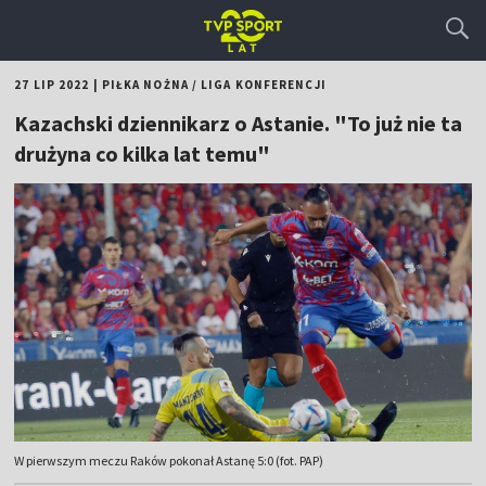
27 LIP 2022
|
PIŁKA NOŻNA
/
LIGA KONFERENCJI
Kazachski dziennikarz o Astanie. "To już nie ta
drużyna co kilka lat temu"
W pierwszym meczu Raków pokonał Astanę 5:0 (fot. PAP)