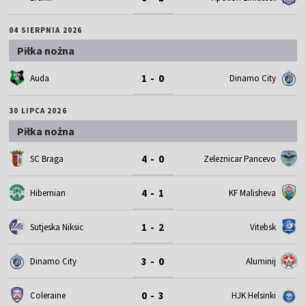
04 SIERPNIA 2026
Piłka nożna
1 - 0
Auda
Dinamo City
30 LIPCA 2026
Piłka nożna
4 - 0
SC Braga
Zeleznicar Pancevo
4 - 1
Hibernian
KF Malisheva
1 - 2
Sutjeska Niksic
Vitebsk
3 - 0
Dinamo City
Aluminij
0 - 3
Coleraine
HJK Helsinki