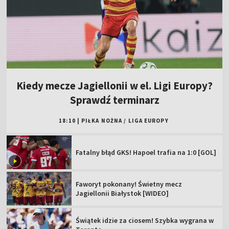
Kiedy mecze Jagiellonii w el. Ligi Europy?
Sprawdź terminarz
18:10
|
PIŁKA NOŻNA
/
LIGA EUROPY
Fatalny błąd GKS! Hapoel trafia na 1:0 [GOL]
Faworyt pokonany! Świetny mecz
Jagiellonii Białystok [WIDEO]
Świątek idzie za ciosem! Szybka wygrana w