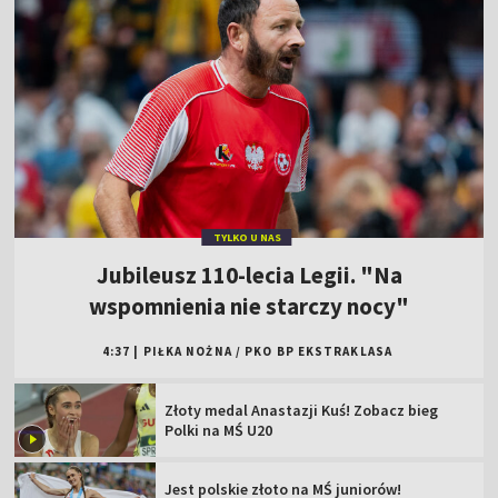
TYLKO U NAS
Jubileusz 110-lecia Legii. "Na
wspomnienia nie starczy nocy"
4:37
|
PIŁKA NOŻNA
/
PKO BP EKSTRAKLASA
Złoty medal Anastazji Kuś! Zobacz bieg
Polki na MŚ U20
Jest polskie złoto na MŚ juniorów!