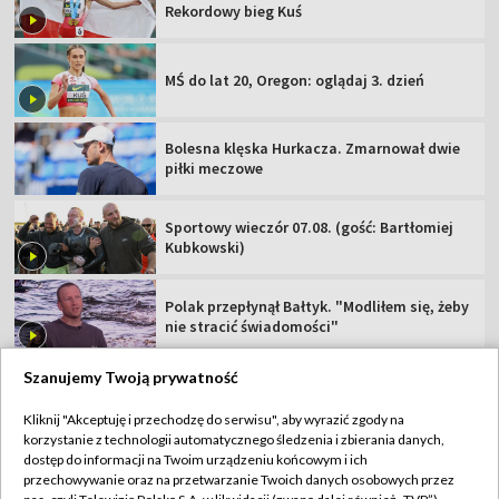
Rekordowy bieg Kuś
MŚ do lat 20, Oregon: oglądaj 3. dzień
Bolesna klęska Hurkacza. Zmarnował dwie
piłki meczowe
Sportowy wieczór 07.08. (gość: Bartłomiej
Kubkowski)
Polak przepłynął Bałtyk. "Modliłem się, żeby
nie stracić świadomości"
Szanujemy Twoją prywatność
Kliknij "Akceptuję i przechodzę do serwisu", aby wyrazić zgody na
korzystanie z technologii automatycznego śledzenia i zbierania danych,
TVP
dostęp do informacji na Twoim urządzeniu końcowym i ich
Abonament TVP
Regulamin TVP
przechowywanie oraz na przetwarzanie Twoich danych osobowych przez