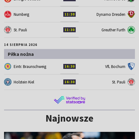
Nurnberg
Dynamo Dresden
11:30
St. Pauli
Greuther Furth
11:30
14 SIERPNIA 2026
Piłka nożna
Eintr. Braunschweig
VfL Bochum
16:30
Holstein Kiel
St. Pauli
16:30
Najnowsze