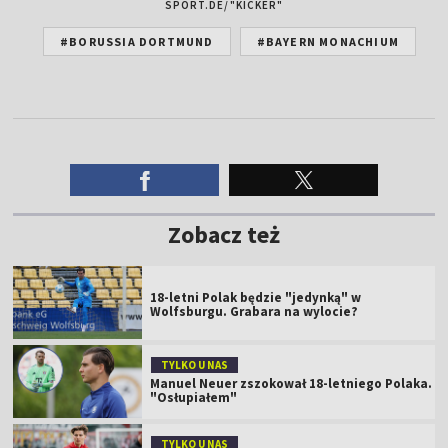
SPORT.DE/"KICKER"
#BORUSSIA DORTMUND
#BAYERN MONACHIUM
Zobacz też
18-letni Polak będzie "jedynką" w
Wolfsburgu. Grabara na wylocie?
TYLKO U NAS
Manuel Neuer zszokował 18-letniego Polaka.
"Osłupiałem"
TYLKO U NAS