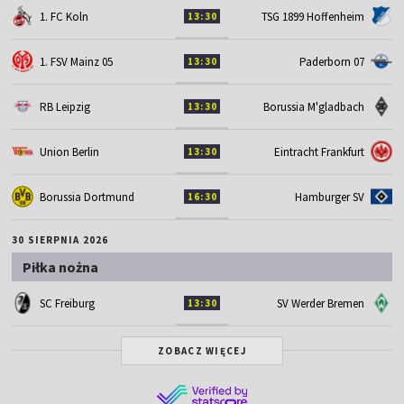
1. FC Koln
TSG 1899 Hoffenheim
13:30
1. FSV Mainz 05
Paderborn 07
13:30
RB Leipzig
Borussia M'gladbach
13:30
Union Berlin
Eintracht Frankfurt
13:30
Borussia Dortmund
Hamburger SV
16:30
30 SIERPNIA 2026
Piłka nożna
SC Freiburg
SV Werder Bremen
13:30
ZOBACZ WIĘCEJ