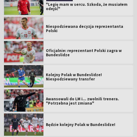
"Legię mam w sercu. Szkoda, że musiałem
odejść"
Niespodziewana decyzja reprezentanta
Polski
Oficjalnie: reprezentant Polski zagra w
Bundeslidze
Kolejny Polak w Bundeslidze!
Niespodziewany transfer
Awansowali do LM i... zwolnili trenera.
"Potrzebna jest zmiana"
Będzie kolejny Polak w Bundeslidze!