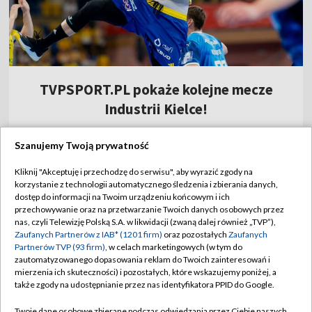
TVPSPORT.PL pokaże kolejne mecze
Industrii Kielce!
9:00
|
PIŁKA RĘCZNA
Szanujemy Twoją prywatność
Kliknij "Akceptuję i przechodzę do serwisu", aby wyrazić zgody na
Hit w Toronto! Znamy godzinę meczu
korzystanie z technologii automatycznego śledzenia i zbierania danych,
Świątek
dostęp do informacji na Twoim urządzeniu końcowym i ich
przechowywanie oraz na przetwarzanie Twoich danych osobowych przez
nas, czyli Telewizję Polską S.A. w likwidacji (zwaną dalej również „TVP”),
Kuś ze złotem w Oregonie: byłam bardzo
Zaufanych Partnerów z IAB* (1201 firm)
oraz pozostałych
Zaufanych
zestresowana [WIDEO]
Partnerów TVP (93 firm)
, w celach marketingowych (w tym do
zautomatyzowanego dopasowania reklam do Twoich zainteresowań i
Dziś "królewski" etap Tour de Pologne.
mierzenia ich skuteczności) i pozostałych, które wskazujemy poniżej, a
Oglądaj ściganie w TVP!
także zgody na udostępnianie przez nas identyfikatora PPID do Google.
Twoje dane osobowe zbierane podczas odwiedzania przez Ciebie naszych