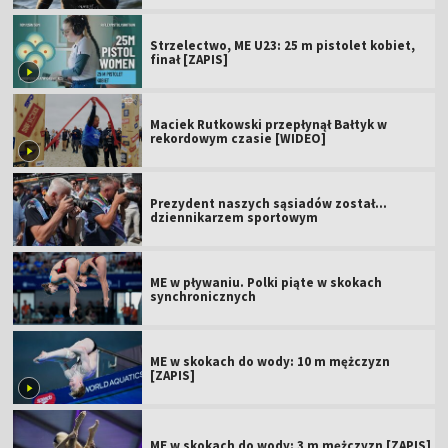
Strzelectwo, ME U23: 25 m pistolet kobiet,
finał [ZAPIS]
Maciek Rutkowski przepłynął Bałtyk w
rekordowym czasie [WIDEO]
Prezydent naszych sąsiadów został...
dziennikarzem sportowym
ME w pływaniu. Polki piąte w skokach
synchronicznych
ME w skokach do wody: 10 m mężczyzn
[ZAPIS]
ME w skokach do wody: 3 m mężczyzn [ZAPIS]