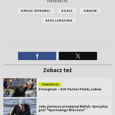
TVPSPORT.PL
#PAIGE SPIRANAC
#GOLF
#MAXIM
#EVA LONGORIA
Zobacz też
TRANSMISJA
Strongman – #10: Puchar Polski, Łuków
Jako pierwszy przepłynął Bałtyk. Specjalny
gość "Sportowego Wieczoru"