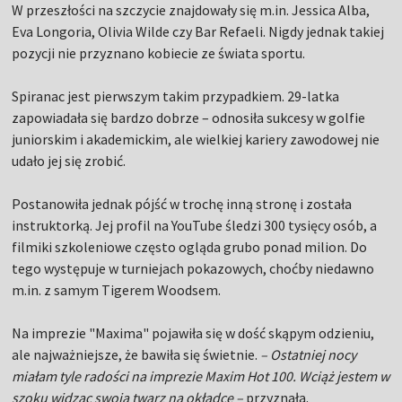
W przeszłości na szczycie znajdowały się m.in. Jessica Alba,
Eva Longoria, Olivia Wilde czy Bar Refaeli. Nigdy jednak takiej
pozycji nie przyznano kobiecie ze świata sportu.
Spiranac jest pierwszym takim przypadkiem. 29-latka
zapowiadała się bardzo dobrze – odnosiła sukcesy w golfie
juniorskim i akademickim, ale wielkiej kariery zawodowej nie
udało jej się zrobić.
Postanowiła jednak pójść w trochę inną stronę i została
instruktorką. Jej profil na YouTube śledzi 300 tysięcy osób, a
filmiki szkoleniowe często ogląda grubo ponad milion. Do
tego występuje w turniejach pokazowych, choćby niedawno
m.in. z samym Tigerem Woodsem.
Na imprezie "Maxima" pojawiła się w dość skąpym odzieniu,
ale najważniejsze, że bawiła się świetnie.
– Ostatniej nocy
miałam tyle radości na imprezie Maxim Hot 100. Wciąż jestem w
szoku widząc swoją twarz na okładce –
przyznała.