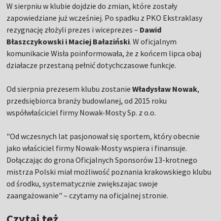
W sierpniu w klubie dojdzie do zmian, które zostały
zapowiedziane już wcześniej. Po spadku z PKO Ekstraklasy
rezygnację złożyli prezes i wiceprezes –
Dawid
Błaszczykowski i Maciej Bałaziński
. W oficjalnym
komunikacie Wisła poinformowała, że z końcem lipca obaj
działacze przestaną pełnić dotychczasowe funkcje.
Od sierpnia prezesem klubu zostanie
Władysław Nowak
,
przedsiębiorca branży budowlanej, od 2015 roku
współwłaściciel firmy Nowak-Mosty Sp. z o.o.
"Od wczesnych lat pasjonował się sportem, który obecnie
jako właściciel firmy Nowak-Mosty wspiera i finansuje.
Dołączając do grona Oficjalnych Sponsorów 13-krotnego
mistrza Polski miał możliwość poznania krakowskiego klubu
od środku, systematycznie zwiększajac swoje
zaangażowanie" – czytamy na oficjalnej stronie.
Czytaj też