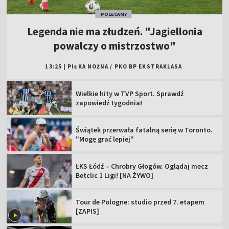
POLECAMY
Legenda nie ma złudzeń. "Jagiellonia
powalczy o mistrzostwo"
13:25
|
PIŁKA NOŻNA
/
PKO BP EKSTRAKLASA
Wielkie hity w TVP Sport. Sprawdź
zapowiedź tygodnia!
Świątek przerwała fatalną serię w Toronto.
"Mogę grać lepiej"
ŁKS Łódź – Chrobry Głogów. Oglądaj mecz
Betclic 1 Ligi! [NA ŻYWO]
Tour de Pologne: studio przed 7. etapem
[ZAPIS]