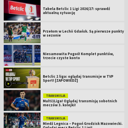
Tabela Betclic 1 Ligi 2026/27: sprawdź
aktualną sytuację
Przełom w Lechii Gdańsk. Są pierwsze punkty
w sezonie
Niesamowita Pogoń! Komplet punktów,
trzecie czyste konto
Betclic 2 liga: oglądaj transmisje w TVP
Sport! [ZAPOWIEDŹ]
TRANSMISJA
Multi1Liga! Oglądaj transmisję sobotnich
meczów 3. kolejki!
TRANSMISJA
Miedź Legnica – Pogoń Grodzisk Mazowiecki.
Oglądaj mecz Betclic 1 Ligi!