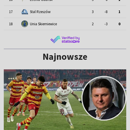
17
Stal Rzeszów
3
-8
1
18
Unia Skierniewice
2
-3
0
Najnowsze