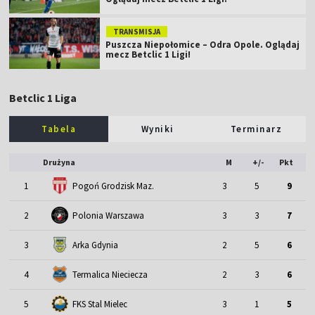
TRANSMISJA
Puszcza Niepołomice – Odra Opole. Oglądaj
mecz Betclic 1 Ligi!
Betclic 1 Liga
Tabela
Wyniki
Terminarz
Drużyna
M
+/-
Pkt
1
Pogoń Grodzisk Maz.
3
5
9
2
Polonia Warszawa
3
3
7
3
Arka Gdynia
2
5
6
4
Termalica Nieciecza
2
3
6
5
FKS Stal Mielec
3
1
5