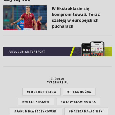
W Ekstraklasie się
kompromitowali. Teraz
szaleją w europejskich
pucharach
Pobierz aplikację
TVP SPORT
ŹRÓDŁO:
TVPSPORT.PL
#FORTUNA 1 LIGA
#PIŁKA NOŻNA
#WISŁA KRAKÓW
#WŁADYSŁAW NOWAK
#JAKUB BŁASZCZYKOWSKI
#MACIEJ BAŁAZIŃSKI