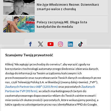
Nie żyje Włodzimierz Rezner. Dziennikarz
zmarł po walce z chorobą
Polacy zaczynają ME. Długa lista
kandydatów do medalu
TVP
Szanujemy Twoją prywatność
Abonament TVP
Regulamin TVP
Kliknij "Akceptuję i przechodzę do serwisu", aby wyrazić zgody na
Polityka prywatności
Sklep TVP
korzystanie z technologii automatycznego śledzenia i zbierania danych,
dostęp do informacji na Twoim urządzeniu końcowym i ich
Biuro Reklamy
Moje zgody
przechowywanie oraz na przetwarzanie Twoich danych osobowych przez
nas, czyli Telewizję Polską S.A. w likwidacji (zwaną dalej również „TVP”),
Oferta Handlowa
Biuro reklamy
Zaufanych Partnerów z IAB* (1201 firm)
oraz pozostałych
Zaufanych
Partnerów TVP (93 firm)
, w celach marketingowych (w tym do
Telegazeta ogłoszenia
Kontakt
zautomatyzowanego dopasowania reklam do Twoich zainteresowań i
Emisja w TVP
mierzenia ich skuteczności) i pozostałych, które wskazujemy poniżej, a
także zgody na udostępnianie przez nas identyfikatora PPID do Google.
Kanały
Rada Programowa