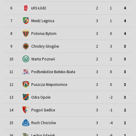
6
ŁKS Łódź
2
1
4
7
Miedź Legnica
3
1
4
8
Polonia Bytom
3
0
4
9
Chrobry Głogów
2
3
3
10
Warta Poznań
2
2
3
11
Podbeskidzie Bielsko-Biała
3
0
3
12
Puszcza Niepołomice
3
0
3
13
Odra Opole
3
-2
3
14
Pogoń Siedlce
3
-1
2
15
Ruch Chorzów
3
-4
1
16
Lechia Gdańsk
3
-6
1