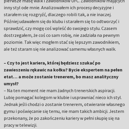
pierwsze masę walk i zawodników UFC. Zawodników mających
inny styl ode mnie. Analizowałem ich procesy decyzyjne i
starałem się rozgryźć, dlaczego robili tak, a nie inaczej.
Później udawałem się do klubu i starałem się to odtworzyć i
sprawdzić, czy mogę coś wpleść do swojego stylu. Czasem
dostrzegałem, że coś co sam robię, nie zadziała na pewnym
poziomie. Tak więc mogłem stać się lepszym zawodnikiem,
ale też staram się nie analizować samemu własnych walk.
– Czy to jest kariera, której będziesz szukać po
zawieszeniu rękawic na kołku? Bycie ekspertem na pełen
etat… a może zostanie trenerem, bo masz analityczny
umysł?
– Na ten moment nie mam żadnych trenerskich aspiracji.
Lubię pomagać kolegom w klubie i usprawniać nieco ich styl.
Jednak jeśli chodzi o zostanie trenerem, otwieranie własnego
gymu i poświęcanie się temu, nie mam takich ambicji. Jestem
przekonany, że po zakończeniu kariery w pełni skupię się na
pracy w telewizji.