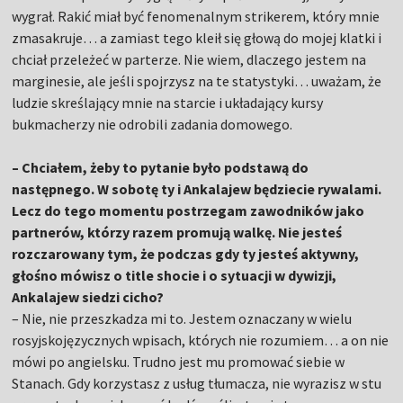
wygrał. Rakić miał być fenomenalnym strikerem, który mnie
zmasakruje… a zamiast tego kleił się głową do mojej klatki i
chciał przeleżeć w parterze. Nie wiem, dlaczego jestem na
marginesie, ale jeśli spojrzysz na te statystyki… uważam, że
ludzie skreślający mnie na starcie i układający kursy
bukmacherzy nie odrobili zadania domowego.
– Chciałem, żeby to pytanie było podstawą do
następnego. W sobotę ty i Ankalajew będziecie rywalami.
Lecz do tego momentu postrzegam zawodników jako
partnerów, którzy razem promują walkę. Nie jesteś
rozczarowany tym, że podczas gdy ty jesteś aktywny,
głośno mówisz o title shocie i o sytuacji w dywizji,
Ankalajew siedzi cicho?
– Nie, nie przeszkadza mi to. Jestem oznaczany w wielu
rosyjskojęzycznych wpisach, których nie rozumiem… a on nie
mówi po angielsku. Trudno jest mu promować siebie w
Stanach. Gdy korzystasz z usług tłumacza, nie wyrazisz w stu