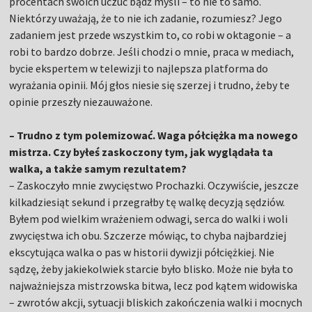
procentach swoich uczuć bądź myśli – to nie to samo.
Niektórzy uważają, że to nie ich zadanie, rozumiesz? Jego
zadaniem jest przede wszystkim to, co robi w oktagonie – a
robi to bardzo dobrze. Jeśli chodzi o mnie, praca w mediach,
bycie ekspertem w telewizji to najlepsza platforma do
wyrażania opinii. Mój głos niesie się szerzej i trudno, żeby te
opinie przeszły niezauważone.
– Trudno z tym polemizować. Waga półciężka ma nowego
mistrza. Czy byłeś zaskoczony tym, jak wyglądała ta
walka, a także samym rezultatem?
– Zaskoczyło mnie zwycięstwo Prochazki. Oczywiście, jeszcze
kilkadziesiąt sekund i przegrałby tę walkę decyzją sędziów.
Byłem pod wielkim wrażeniem odwagi, serca do walki i woli
zwycięstwa ich obu. Szczerze mówiąc, to chyba najbardziej
ekscytująca walka o pas w historii dywizji półciężkiej. Nie
sądzę, żeby jakiekolwiek starcie było blisko. Może nie była to
najważniejsza mistrzowska bitwa, lecz pod kątem widowiska
– zwrotów akcji, sytuacji bliskich zakończenia walki i mocnych