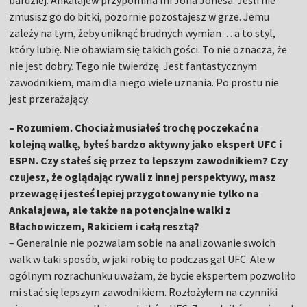
bardziej. Ankalajew przypomina mi Jona Jonesa. Jeśli nie
zmusisz go do bitki, pozornie pozostajesz w grze. Jemu
zależy na tym, żeby uniknąć brudnych wymian… a to styl,
który lubię. Nie obawiam się takich gości. To nie oznacza, że
nie jest dobry. Tego nie twierdzę. Jest fantastycznym
zawodnikiem, mam dla niego wiele uznania. Po prostu nie
jest przerażający.
– Rozumiem. Chociaż musiałeś trochę poczekać na
kolejną walkę, byłeś bardzo aktywny jako ekspert UFC i
ESPN. Czy stałeś się przez to lepszym zawodnikiem? Czy
czujesz, że oglądając rywali z innej perspektywy, masz
przewagę i jesteś lepiej przygotowany nie tylko na
Ankalajewa, ale także na potencjalne walki z
Błachowiczem, Rakiciem i całą resztą?
– Generalnie nie pozwalam sobie na analizowanie swoich
walk w taki sposób, w jaki robię to podczas gal UFC. Ale w
ogólnym rozrachunku uważam, że bycie ekspertem pozwoliło
mi stać się lepszym zawodnikiem. Rozłożyłem na czynniki