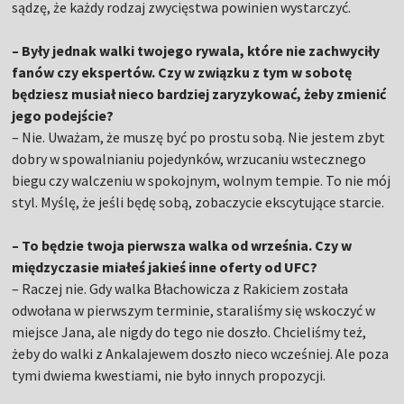
sądzę, że każdy rodzaj zwycięstwa powinien wystarczyć.
– Były jednak walki twojego rywala, które nie zachwyciły
fanów czy ekspertów. Czy w związku z tym w sobotę
będziesz musiał nieco bardziej zaryzykować, żeby zmienić
jego podejście?
– Nie. Uważam, że muszę być po prostu sobą. Nie jestem zbyt
dobry w spowalnianiu pojedynków, wrzucaniu wstecznego
biegu czy walczeniu w spokojnym, wolnym tempie. To nie mój
styl. Myślę, że jeśli będę sobą, zobaczycie ekscytujące starcie.
– To będzie twoja pierwsza walka od września. Czy w
międzyczasie miałeś jakieś inne oferty od UFC?
– Raczej nie. Gdy walka Błachowicza z Rakiciem została
odwołana w pierwszym terminie, staraliśmy się wskoczyć w
miejsce Jana, ale nigdy do tego nie doszło. Chcieliśmy też,
żeby do walki z Ankalajewem doszło nieco wcześniej. Ale poza
tymi dwiema kwestiami, nie było innych propozycji.