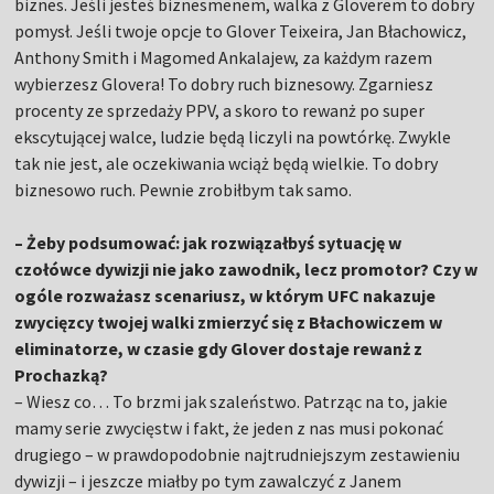
biznes. Jeśli jesteś biznesmenem, walka z Gloverem to dobry
pomysł. Jeśli twoje opcje to Glover Teixeira, Jan Błachowicz,
Anthony Smith i Magomed Ankalajew, za każdym razem
wybierzesz Glovera! To dobry ruch biznesowy. Zgarniesz
procenty ze sprzedaży PPV, a skoro to rewanż po super
ekscytującej walce, ludzie będą liczyli na powtórkę. Zwykle
tak nie jest, ale oczekiwania wciąż będą wielkie. To dobry
biznesowo ruch. Pewnie zrobiłbym tak samo.
– Żeby podsumować: jak rozwiązałbyś sytuację w
czołówce dywizji nie jako zawodnik, lecz promotor? Czy w
ogóle rozważasz scenariusz, w którym UFC nakazuje
zwycięzcy twojej walki zmierzyć się z Błachowiczem w
eliminatorze, w czasie gdy Glover dostaje rewanż z
Prochazką?
– Wiesz co… To brzmi jak szaleństwo. Patrząc na to, jakie
mamy serie zwycięstw i fakt, że jeden z nas musi pokonać
drugiego – w prawdopodobnie najtrudniejszym zestawieniu
dywizji – i jeszcze miałby po tym zawalczyć z Janem