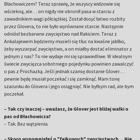
Błachowiczem? Teraz sprawię, że wszyscy widzowie się
wściekną, ale… on nigdy nie obronił pasa w starciu z
zawodnikiem wagi półciężkiej. Został dosyć łatwo rozbity
przez Glovera, to nie było wyrównane starcie. Następnie
odniósł bezbarwne zwycięstwo nad Rakiciem. Teraz z
Ankalajewem będziemy musieli się tłuc na kwaśne jabłko,
żeby wyszarpać zwycięstwo, a on miałby dostać eliminator z
jednym z nas? To nie wydaje mi się sprawiedliwe. W idealnym
świecie zwycięzca sobotniego pojedynku powinien zawalczyć
o pas z Prochazką. Jeśli jednak szansę dostanie Glover…
pewnie będę musiał poczekać i się zamknąć. Mam tonę
szacunku do Glovera i jego osiągnięć. Nie byłbym rad, ale bym
poczekał.
– Tak czy inaczej – uważasz, że Glover jest bliżej walki o
pas od Błachowicza?
– Tak. Bez wątpienia.
– Skoro wspomniałeś o "fejkowych" zwycięstwach… Nie