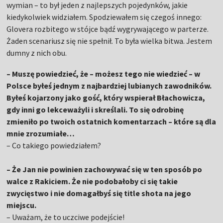
wymian – to był jeden z najlepszych pojedynków, jakie
kiedykolwiek widziałem. Spodziewałem się czegoś innego:
Glovera rozbitego w stójce bądź wygrywającego w parterze.
Żaden scenariusz się nie spełnił. To była wielka bitwa. Jestem
dumny z nich obu.
– Muszę powiedzieć, że – możesz tego nie wiedzieć – w
Polsce byłeś jednym z najbardziej lubianych zawodników.
Byłeś kojarzony jako gość, który wspierał Błachowicza,
gdy inni go lekceważyli i skreślali. To się odrobinę
zmieniło po twoich ostatnich komentarzach – które są dla
mnie zrozumiałe…
– Co takiego powiedziałem?
– Że Jan nie powinien zachowywać się w ten sposób po
walce z Rakiciem. Że nie podobałoby ci się takie
zwycięstwo i nie domagałbyś się title shota na jego
miejscu.
– Uważam, że to uczciwe podejście!