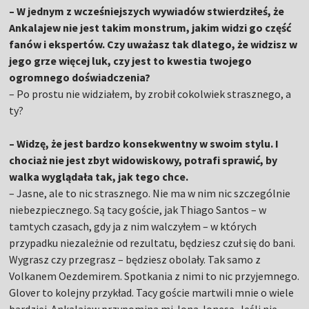
– W jednym z wcześniejszych wywiadów stwierdziłeś, że
Ankalajew nie jest takim monstrum, jakim widzi go część
fanów i ekspertów. Czy uważasz tak dlatego, że widzisz w
jego grze więcej luk, czy jest to kwestia twojego
ogromnego doświadczenia?
– Po prostu nie widziałem, by zrobił cokolwiek strasznego, a
ty?
– Widzę, że jest bardzo konsekwentny w swoim stylu. I
chociaż nie jest zbyt widowiskowy, potrafi sprawić, by
walka wyglądała tak, jak tego chce.
– Jasne, ale to nic strasznego. Nie ma w nim nic szczególnie
niebezpiecznego. Są tacy goście, jak Thiago Santos – w
tamtych czasach, gdy ja z nim walczyłem – w których
przypadku niezależnie od rezultatu, będziesz czuł się do bani.
Wygrasz czy przegrasz – będziesz obolały. Tak samo z
Volkanem Oezdemirem. Spotkania z nimi to nic przyjemnego.
Glover to kolejny przykład. Tacy goście martwili mnie o wiele