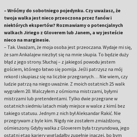
– Wróćmy do sobotniego pojedynku. Czy uważasz, że
twoja walka jest nieco przeoczona przez fanów i
niektórych ekspertów? Rozmawiamy o potencjalnych
walkach Jiriego z Gloverem lub Janem, a wy jesteście
nieco na marginesie.
– Tak. Uważam, że moja osoba jest przeoczana. Wydaje mi się,
że sam Ankalajew niezbyt się na mnie skupia. To będzie duży
błąd z jego strony. Słuchaj – z jakiegoś powodu jestem
gościem, którego łatwo się pomija. Jeśli patrzysz na mój
rekord i skupiasz się na liczbie przegranych… Nie wiem, czy
ludzie patrzą na niego uważnie. Z moich ostatnich 25 walk
wygrałem 20. Walczyłem z ośmioma mistrzami, byłymi
mistrzami lub pretendentami. Tylko dwie przegrane w
ostatnich siedmiu latach miały miejsce w walce z kimś bez
takiego statusu. Jednym z nich był Aleksandar Rakić. Nie
przegrywam z byle kim. Nigdy nie zostałem zmiażdżony,
ośmieszony. Gdyby walka z Gloverem była trzyrundowa, jego
ostatni etap kariery wyglądałby zupełnie inaczej, bo bym