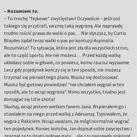
– Rozumiem to.
– To trochę "fejkowe" zwycięstwo! Oczywiście – jeśli coś
takiego się przytrafi, wezmę taką wygraną. Ale naprawdę
trudno rościć prawa do walki o pas… Nie słyszysz, by Curtis
Blaydes żądał teraz walki o pas po kontuzji Aspinalla.
Rozumiesz? To sytuacja, która jest zła dla wszystkich stron,
ale to część sportu. Ale nie możesz… Przed każdą walką
układasz sobie w głowie, co powiesz, komu rzucisz wyzwanie.
Lecz gdy pojedynek kończy się w ten sposób, nie możesz
trzymać się pierwotnego planu. Musisz się dostosować.
Musisz być gotowy powiedzieć "nie chciałem wygrać w ten
sposób, ale to wciąż wygrana". Mimo wszystko, trudno jest
domagać się title shota!
Słuchaj, wciąż jestem wielkim fanem Jana. Wspierałem go i
stawiałem na niego przed walką z Adesanyą. Typowałem, że
wygra z Rakiciem. Wciąż uważam, że mógł normalnie wygrać
ten pojedynek. Koniec końców, Jan dopisał sobie zwycięstwo i
zgarnął za to drugą połowę gaży… ale czy naprawdę pokonał