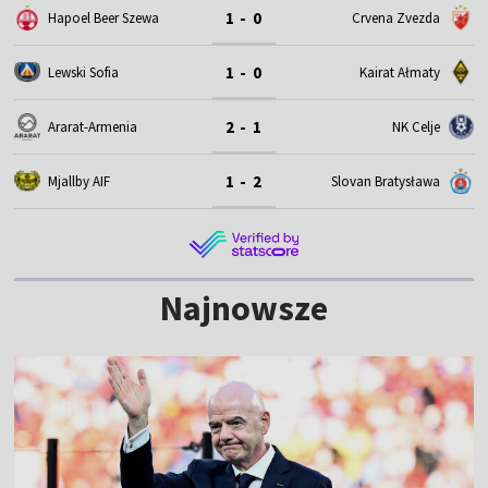
1 - 0
Hapoel Beer Szewa
Crvena Zvezda
1 - 0
Lewski Sofia
Kairat Ałmaty
2 - 1
Ararat-Armenia
NK Celje
1 - 2
Mjallby AIF
Slovan Bratysława
Najnowsze