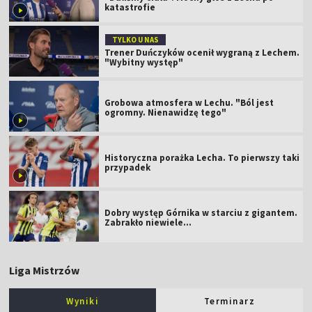
katastrofie
TYLKO U NAS
Trener Duńczyków ocenił wygraną z Lechem.
"Wybitny występ"
Grobowa atmosfera w Lechu. "Ból jest
ogromny. Nienawidzę tego"
Historyczna porażka Lecha. To pierwszy taki
przypadek
Dobry występ Górnika w starciu z gigantem.
Zabrakło niewiele...
Liga Mistrzów
Wyniki
Terminarz