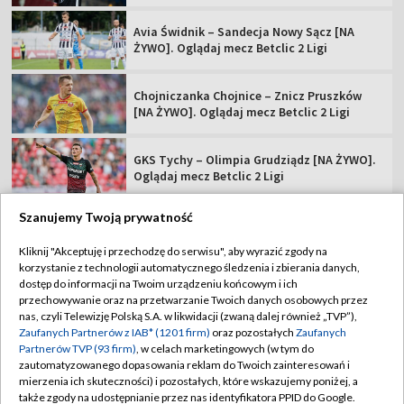
Avia Świdnik – Sandecja Nowy Sącz [NA
ŻYWO]. Oglądaj mecz Betclic 2 Ligi
Chojniczanka Chojnice – Znicz Pruszków
[NA ŻYWO]. Oglądaj mecz Betclic 2 Ligi
GKS Tychy – Olimpia Grudziądz [NA ŻYWO].
Oglądaj mecz Betclic 2 Ligi
Szanujemy Twoją prywatność
Kliknij "Akceptuję i przechodzę do serwisu", aby wyrazić zgody na
korzystanie z technologii automatycznego śledzenia i zbierania danych,
TVP
dostęp do informacji na Twoim urządzeniu końcowym i ich
Abonament TVP
Regulamin TVP
przechowywanie oraz na przetwarzanie Twoich danych osobowych przez
nas, czyli Telewizję Polską S.A. w likwidacji (zwaną dalej również „TVP”),
Polityka prywatności
Sklep TVP
Zaufanych Partnerów z IAB* (1201 firm)
oraz pozostałych
Zaufanych
Partnerów TVP (93 firm)
, w celach marketingowych (w tym do
Biuro Reklamy
Moje zgody
zautomatyzowanego dopasowania reklam do Twoich zainteresowań i
mierzenia ich skuteczności) i pozostałych, które wskazujemy poniżej, a
Oferta Handlowa
Biuro reklamy
także zgody na udostępnianie przez nas identyfikatora PPID do Google.