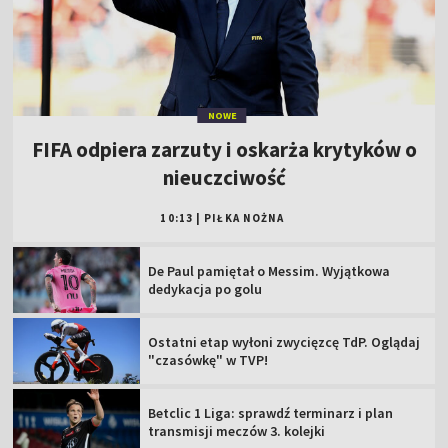
NOWE
FIFA odpiera zarzuty i oskarża krytyków o
nieuczciwość
10:13
|
PIŁKA NOŻNA
De Paul pamiętał o Messim. Wyjątkowa
dedykacja po golu
Ostatni etap wyłoni zwycięzcę TdP. Oglądaj
"czasówkę" w TVP!
Betclic 1 Liga: sprawdź terminarz i plan
transmisji meczów 3. kolejki