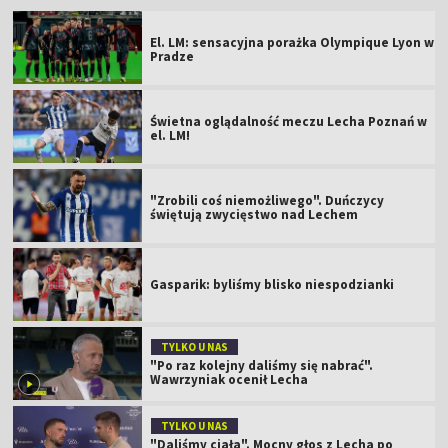
El. LM: sensacyjna porażka Olympique Lyon w
Pradze
Świetna oglądalność meczu Lecha Poznań w
el. LM!
"Zrobili coś niemożliwego". Duńczycy
świętują zwycięstwo nad Lechem
Gasparik: byliśmy blisko niespodzianki
TYLKO U NAS
"Po raz kolejny daliśmy się nabrać".
Wawrzyniak ocenił Lecha
TYLKO U NAS
"Daliśmy ciała". Mocny głos z Lecha po