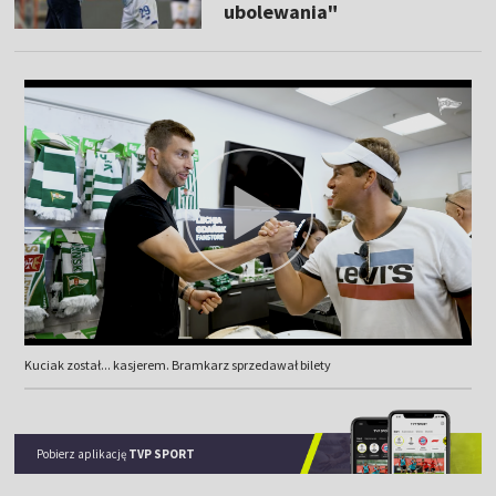
ubolewania"
Kuciak został... kasjerem. Bramkarz sprzedawał bilety
Pobierz aplikację
TVP SPORT