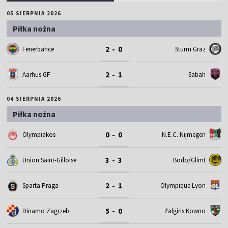
05 SIERPNIA 2026
Piłka nożna
2 - 0
Fenerbahce
Sturm Graz
2 - 1
Aarhus GF
Sabah
04 SIERPNIA 2026
Piłka nożna
0 - 0
Olympiakos
N.E.C. Nijmegen
3 - 3
Union Saint-Gilloise
Bodo/Glimt
2 - 1
Sparta Praga
Olympique Lyon
5 - 0
Dinamo Zagrzeb
Żalgiris Kowno