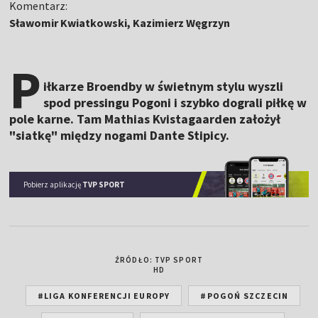
Komentarz:
Sławomir Kwiatkowski, Kazimierz Węgrzyn
P
iłkarze Broendby w świetnym stylu wyszli
spod pressingu Pogoni i szybko dograli piłkę w
pole karne. Tam Mathias Kvistagaarden założył
"siatkę" między nogami Dante Stipicy.
Pobierz aplikację
TVP SPORT
ŹRÓDŁO: TVP SPORT
HD
#LIGA KONFERENCJI EUROPY
#POGOŃ SZCZECIN