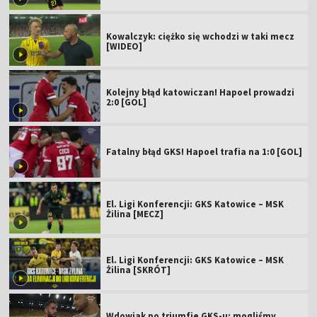
Kowalczyk: ciężko się wchodzi w taki mecz
[WIDEO]
Kolejny błąd katowiczan! Hapoel prowadzi
2:0 [GOL]
Fatalny błąd GKS! Hapoel trafia na 1:0 [GOL]
El. Ligi Konferencji: GKS Katowice – MSK
Żilina [MECZ]
El. Ligi Konferencji: GKS Katowice – MSK
Żilina [SKRÓT]
Wdowiak po triumfie GKS-u: mogliśmy