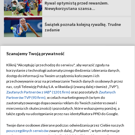
Rywal optymistą przed rewanżem.
Niewykorzystana szansa...
Świątek poznała kolejną rywalkę. Trudne
zadanie
Szanujemy Twoją prywatność
TVP
Kliknij "Akceptuję i przechodzę do serwisu", aby wyrazić zgody na
korzystanie z technologii automatycznego śledzenia i zbierania danych,
Abonament TVP
Regulamin TVP
dostęp do informacji na Twoim urządzeniu końcowym i ich
Polityka prywatności
Sklep TVP
przechowywanie oraz na przetwarzanie Twoich danych osobowych przez
nas, czyli Telewizję Polską S.A. w likwidacji (zwaną dalej również „TVP”),
Biuro Reklamy
Moje zgody
Zaufanych Partnerów z IAB* (1201 firm)
oraz pozostałych
Zaufanych
Partnerów TVP (93 firm)
, w celach marketingowych (w tym do
Oferta Handlowa
Biuro reklamy
zautomatyzowanego dopasowania reklam do Twoich zainteresowań i
mierzenia ich skuteczności) i pozostałych, które wskazujemy poniżej, a
Telegazeta ogłoszenia
Kontakt
także zgody na udostępnianie przez nas identyfikatora PPID do Google.
Emisja w TVP
Twoje dane osobowe zbierane podczas odwiedzania przez Ciebie naszych
Kanały
Rada Programowa
poszczególnych serwisów
zwanych dalej „Portalem”, w tym informacje