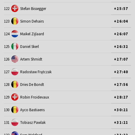
122
Stefan Bissegger
+25:57
123
Simon Dehairs
+26:04
124
Maikel Zijlaard
+26:07
125
Daniel Skerl
+26:32
126
Artem Shmidt
+27:07
127
Radosław Frątczak
+27:40
128
Dries De Bondt
+27:56
129
Robin Froidevaux
+28:27
130
Ayco Bastiaens
+30:21
131
Tobiasz Pawlak
+31:21