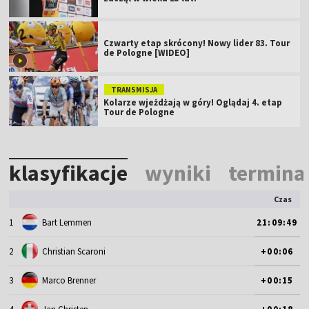
Czwarty etap skrócony! Nowy lider 83. Tour
de Pologne [WIDEO]
TRANSMISJA
Kolarze wjeżdżają w góry! Oglądaj 4. etap
Tour de Pologne
klasyfikacje
wyniki
termina
Czas
1
Bart Lemmen
21:09:49
2
Christian Scaroni
+00:06
3
Marco Brenner
+00:15