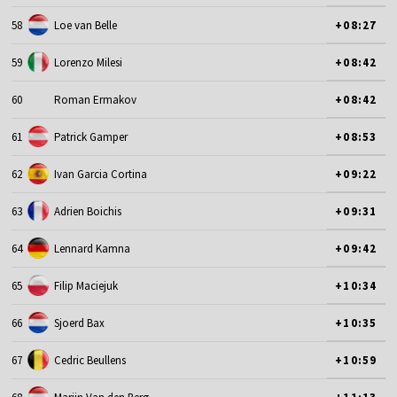
58
Loe van Belle
+08:27
59
Lorenzo Milesi
+08:42
60
Roman Ermakov
+08:42
61
Patrick Gamper
+08:53
62
Ivan Garcia Cortina
+09:22
63
Adrien Boichis
+09:31
64
Lennard Kamna
+09:42
65
Filip Maciejuk
+10:34
66
Sjoerd Bax
+10:35
67
Cedric Beullens
+10:59