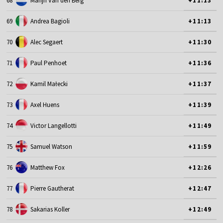
68
Marijn Van den Berg
+11:13
69
Andrea Bagioli
+11:13
70
Alec Segaert
+11:30
71
Paul Penhoet
+11:36
72
Kamil Małecki
+11:37
73
Axel Huens
+11:39
74
Victor Langellotti
+11:49
75
Samuel Watson
+11:59
76
Matthew Fox
+12:26
77
Pierre Gautherat
+12:47
78
Sakarias Koller
+12:49