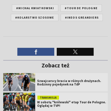
#MICHAŁ KWIATKOWSKI
#TOUR DE POLOGNE
#KOLARSTWO SZOSOWE
#INEOS GREANDIERS
Zobacz też
Szwajcarscy bracia w różnych drużynach.
Rodzinny pojedynek na TdP
TRANSMISJA
W sobotę "królewski" etap Tour de Pologne.
Oglądaj w TVP!