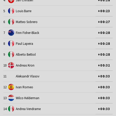
4
Jan Christen
+00:18
5
Louis Barre
+00:23
6
Matteo Sobrero
+00:27
7
Finn Fisher-Black
+00:28
8
Paul Lapeira
+00:28
9
Alberto Bettiol
+00:28
10
Andreas Kron
+00:32
11
Aleksandr Vlasov
+00:33
12
Ivan Romeo
+00:33
13
Wilco Kelderman
+00:33
14
Andrea Vendrame
+00:33