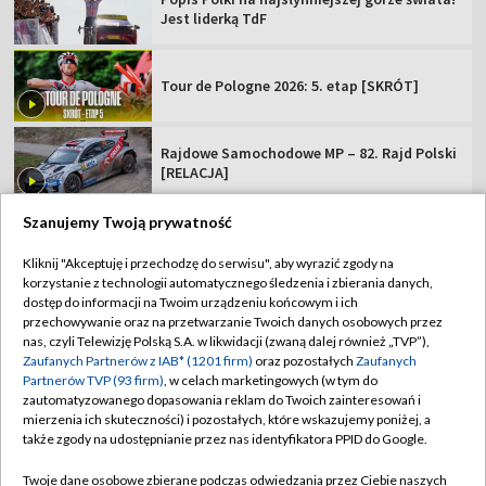
Jest liderką TdF
Tour de Pologne 2026: 5. etap [SKRÓT]
Rajdowe Samochodowe MP – 82. Rajd Polski
[RELACJA]
Szanujemy Twoją prywatność
Kliknij "Akceptuję i przechodzę do serwisu", aby wyrazić zgody na
korzystanie z technologii automatycznego śledzenia i zbierania danych,
TVP
dostęp do informacji na Twoim urządzeniu końcowym i ich
Abonament TVP
Regulamin TVP
przechowywanie oraz na przetwarzanie Twoich danych osobowych przez
nas, czyli Telewizję Polską S.A. w likwidacji (zwaną dalej również „TVP”),
Polityka prywatności
Sklep TVP
Zaufanych Partnerów z IAB* (1201 firm)
oraz pozostałych
Zaufanych
Partnerów TVP (93 firm)
, w celach marketingowych (w tym do
Biuro Reklamy
Moje zgody
zautomatyzowanego dopasowania reklam do Twoich zainteresowań i
mierzenia ich skuteczności) i pozostałych, które wskazujemy poniżej, a
Oferta Handlowa
Biuro reklamy
także zgody na udostępnianie przez nas identyfikatora PPID do Google.
Telegazeta ogłoszenia
Kontakt
Twoje dane osobowe zbierane podczas odwiedzania przez Ciebie naszych