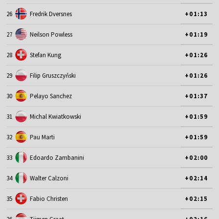
26
Fredrik Dversnes
+01:13
27
Neilson Powless
+01:19
28
Stefan Kung
+01:26
29
Filip Gruszczyński
+01:26
30
Pelayo Sanchez
+01:37
31
Michal Kwiatkowski
+01:59
32
Pau Marti
+01:59
33
Edoardo Zambanini
+02:00
34
Walter Calzoni
+02:14
35
Fabio Christen
+02:15