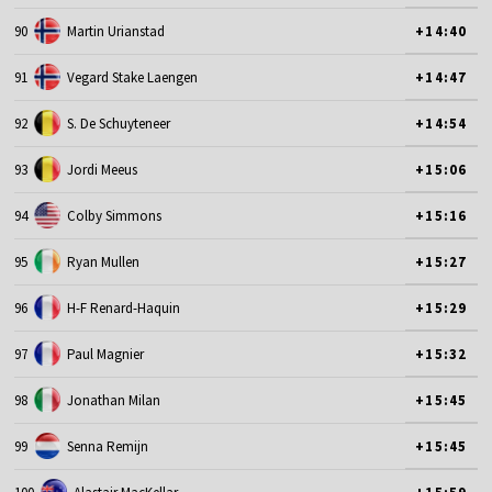
90
Martin Urianstad
+14:40
91
Vegard Stake Laengen
+14:47
92
S. De Schuyteneer
+14:54
93
Jordi Meeus
+15:06
94
Colby Simmons
+15:16
95
Ryan Mullen
+15:27
96
H-F Renard-Haquin
+15:29
97
Paul Magnier
+15:32
98
Jonathan Milan
+15:45
99
Senna Remijn
+15:45