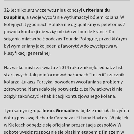
32-letni kolarz w czerwcu nie ukończył
Criterium du
Dauphine
, a swoje wycofanie wytłumaczył bólem kolana. W
kolejnych tygodniach Polaka nie oglądaliśmy w peletonie. Z
powodu kontuzji nie wziął udziału w Tour de France. Do
ścigania miał wrócić podczas Tour de Pologne, przed którym
był wymieniany jako jeden z faworytów do zwycięstwa w
klasyfikacji generalnej.
Nazwisko mistrza świata z 2014 roku zniknęło jednak z list
startowych. Jak poinformował na łamach "Interii" rzecznik
kolarza, Łukasz Partyka, powodem wycofania są problemy
zdrowotne. Nam udało się potwierdzić, że Kwiatkowski nie
zdążył zakończyć rehabilitacji kontuzjowanego kolana.
Tym samym grupa
Ineos Grenadiers
będzie musiała liczyć na
dobrą postawę Richarda Carapaza i Ethana Haytera. W piątek
w Kielcach odbędzie się oficjalna prezentacja zespołów. W
sobotę wyścig rozpocznie się płaskim etapem z finiszem w