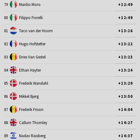
79
Manlio Moro
+12:49
80
Filippo Fiorelli
+12:49
81
Taco van der Hoorn
+13:16
82
Hugo Hofstetter
+13:22
83
Dries Van Gestel
+13:23
84
Ethan Hayter
+13:24
85
Frederik Wandahl
+13:29
86
Mikkel Bjerg
+13:50
87
Frederik Frison
+14:04
88
Callum Thornley
+14:27
89
Nadav Raisberg
+14:37