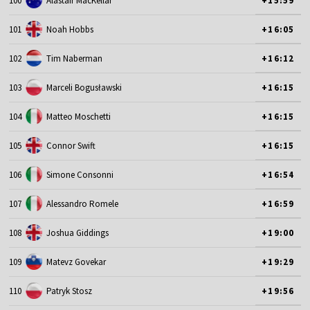
100
Alastair MacKellar
+15:59
101
Noah Hobbs
+16:05
102
Tim Naberman
+16:12
103
Marceli Bogusławski
+16:15
104
Matteo Moschetti
+16:15
105
Connor Swift
+16:15
106
Simone Consonni
+16:54
107
Alessandro Romele
+16:59
108
Joshua Giddings
+19:00
109
Matevz Govekar
+19:29
110
Patryk Stosz
+19:56