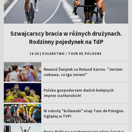
Szwajcarscy bracia w różnych drużynach.
Rodzinny pojedynek na TdP
16:20
|
KOLARSTWO
/
TOUR DE POLOGNE
Rewanż Świątek za Roland Garros. "Jestem
ciekawa, co Iga zmieni"
Polska gospodarzem dwóch kolejnych
imprez siatkarskich!
W sobotę "królewski" etap Tour de Pologne.
Oglądaj w TVP!
Popis Polki na najsłynniejszej górze świata!