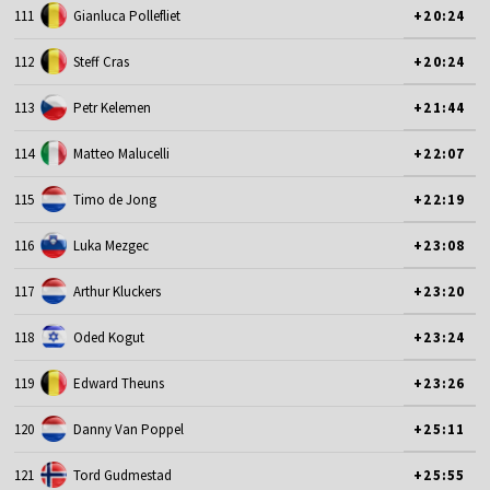
111
Gianluca Pollefliet
+20:24
112
Steff Cras
+20:24
113
Petr Kelemen
+21:44
114
Matteo Malucelli
+22:07
115
Timo de Jong
+22:19
116
Luka Mezgec
+23:08
117
Arthur Kluckers
+23:20
118
Oded Kogut
+23:24
119
Edward Theuns
+23:26
120
Danny Van Poppel
+25:11
121
Tord Gudmestad
+25:55