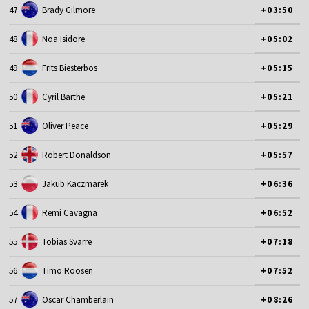
47
Brady Gilmore
+03:50
48
Noa Isidore
+05:02
49
Frits Biesterbos
+05:15
50
Cyril Barthe
+05:21
51
Oliver Peace
+05:29
52
Robert Donaldson
+05:57
53
Jakub Kaczmarek
+06:36
54
Remi Cavagna
+06:52
55
Tobias Svarre
+07:18
56
Timo Roosen
+07:52
57
Oscar Chamberlain
+08:26