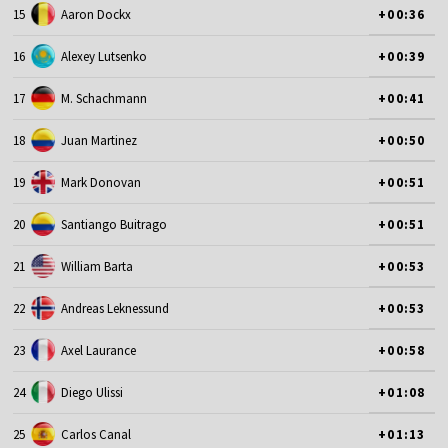
15
Aaron Dockx
+00:36
16
Alexey Lutsenko
+00:39
17
M. Schachmann
+00:41
18
Juan Martinez
+00:50
19
Mark Donovan
+00:51
20
Santiango Buitrago
+00:51
21
William Barta
+00:53
22
Andreas Leknessund
+00:53
23
Axel Laurance
+00:58
24
Diego Ulissi
+01:08
25
Carlos Canal
+01:13