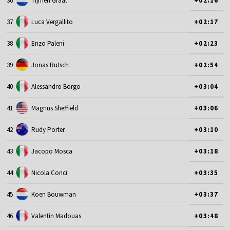
36
Tijmen Graat
+02:16
37
Luca Vergallito
+02:17
38
Enzo Paleni
+02:23
39
Jonas Rutsch
+02:54
40
Alessandro Borgo
+03:04
41
Magnus Sheffield
+03:06
42
Rudy Porter
+03:10
43
Jacopo Mosca
+03:18
44
Nicola Conci
+03:35
45
Koen Bouwman
+03:37
46
Valentin Madouas
+03:48