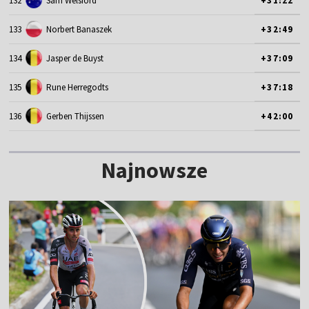
132
Sam Welsford
+31:22
133
Norbert Banaszek
+32:49
134
Jasper de Buyst
+37:09
135
Rune Herregodts
+37:18
136
Gerben Thijssen
+42:00
Najnowsze