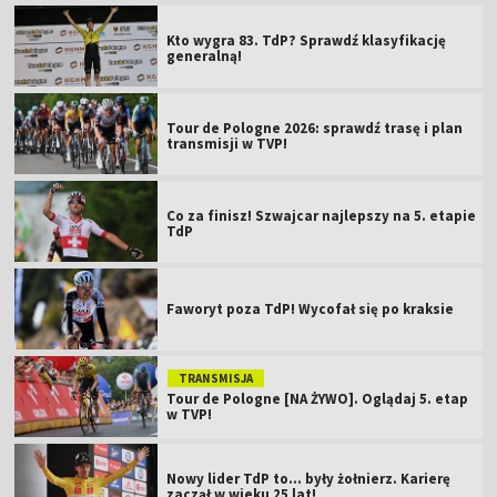
Kto wygra 83. TdP? Sprawdź klasyfikację
generalną!
Tour de Pologne 2026: sprawdź trasę i plan
transmisji w TVP!
Co za finisz! Szwajcar najlepszy na 5. etapie
TdP
Faworyt poza TdP! Wycofał się po kraksie
TRANSMISJA
Tour de Pologne [NA ŻYWO]. Oglądaj 5. etap
w TVP!
Nowy lider TdP to... były żołnierz. Karierę
zaczął w wieku 25 lat!