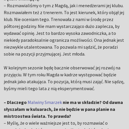
– Rozmawialiśmy o tym z Magdą, jak i menedżerami jej klubu.
Rozmawiałem też z trenerem. To jest kierunek, który objął jej
klub. Nie oceniam tego. Trenowała z nami w środę przez
półtorej godziny. Nie mam wystarczająco dużo zaplecza, by
wydawać opinię. Jest to bardzo wysoka zawodniczka, a to
niekiedy paradoksalnie ogranicza możliwości. Ona jednak jest
niezwykle utalentowana. To pozwala mi sądzić, że poradzi
sobie na pozycji przyjmującej. Jest młoda.
W kolejnym sezonie będę bacznie obserwować jej rozwój na
przyjęciu. W tym roku Magda w kadrze występować będzie
jednak jako atakująca. To pozycja, którą musi zająć. Nie sądzę,
byśmy mieli tego lata z nią eksperymentować.
– Dlaczego
Malwiny Smarzek
nie ma w składzie? Od dawna
słyszałam w kuluarach, że nie będzie w pana planie na
mistrzostwa świata. To prawda?
– Myślę, że o wiele ważniejsze jest to, by rozmawiać o