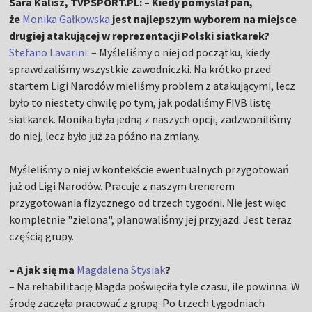
Sara Kalisz, TVPSPORT.PL: – Kiedy pomyślał pan,
że
Monika Gałkowska
jest najlepszym wyborem na miejsce
drugiej atakującej w reprezentacji Polski siatkarek?
Stefano Lavarini:
– Myśleliśmy o niej od początku, kiedy
sprawdzaliśmy wszystkie zawodniczki. Na krótko przed
startem Ligi Narodów mieliśmy problem z atakującymi, lecz
było to niestety chwilę po tym, jak podaliśmy FIVB listę
siatkarek. Monika była jedną z naszych opcji, zadzwoniliśmy
do niej, lecz było już za późno na zmiany.
Myśleliśmy o niej w kontekście ewentualnych przygotowań
już od Ligi Narodów. Pracuje z naszym trenerem
przygotowania fizycznego od trzech tygodni. Nie jest więc
kompletnie "zielona", planowaliśmy jej przyjazd. Jest teraz
częścią grupy.
– A jak się ma
Magdalena Stysiak
?
– Na rehabilitację Magda poświęciła tyle czasu, ile powinna. W
środę zaczęła pracować z grupą. Po trzech tygodniach