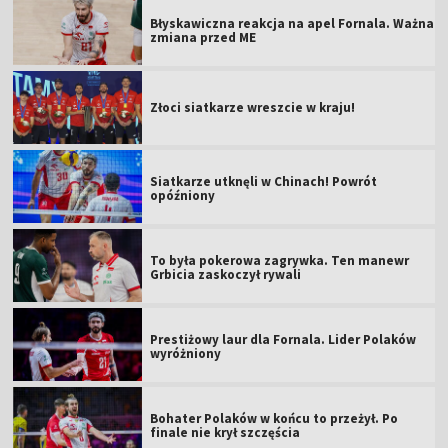
Błyskawiczna reakcja na apel Fornala. Ważna
zmiana przed ME
Złoci siatkarze wreszcie w kraju!
Siatkarze utknęli w Chinach! Powrót
opóźniony
To była pokerowa zagrywka. Ten manewr
Grbicia zaskoczył rywali
Prestiżowy laur dla Fornala. Lider Polaków
wyróżniony
Bohater Polaków w końcu to przeżył. Po
finale nie krył szczęścia