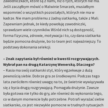
zawodniczkach, które są z nami, niż o tych, których nie ma.
Jeśli zacząłbym mówić o Malwinie Smarzek, musiałbym
wspomnieć o wszystkich pozostałych, których nie ma w
kadrze. Nie mam problemu z żadną siatkarką, także z Mali.
Zapewniam jednak, że kiedy powołuję zawodniczki,
sprawdzam wiele czynników. Wśród nich są dostępność,
forma fizyczna, zdrowie, motywacja i to, czy dana siatkarka
będzie pomocna drużynie, bo to team jest najważniejszy. To
podstawy dokonania selekcji.
– Znak zapytania był również w kwestii rozgrywających.
Wybrał pan na drugą Katarzynę Wenerską. Dlaczego?
– Kasia ma swój siatkarski styl, który egzekwuje z dużą
pewnością siebie. Dobrze gra ze środkowymi. Podczas tego
lata zwróciłem również uwagę na to, że świetnie wywiązywała
się z bycia drugą rozgrywającą. Pomagała drużynie. Zawsze
była gotowa nie tylko do gry, ale również do wykonania tego,
co w danym momencie było potrzebne. Potrafi wyrażać siebie
siatkarsko, co jest niezwykle pomocne w trudnych sytuacjach