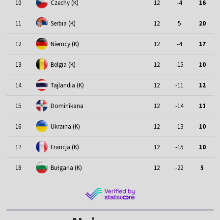
10
Czechy (K)
12
-4
16
11
Serbia (K)
12
5
20
12
Niemcy (K)
12
-4
17
13
Belgia (K)
12
-15
10
14
Tajlandia (K)
12
-11
12
15
Dominikana
12
-14
11
16
Ukraina (K)
12
-13
10
17
Francja (K)
12
-15
10
18
Bułgaria (K)
12
-22
5