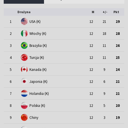
Drużyna
M
+/-
Pkt
1
USA (K)
12
21
29
2
Włochy (K)
12
18
28
3
Brazylia (K)
12
11
26
4
Turcja (K)
12
11
25
5
Kanada (K)
12
9
24
6
Japonia (K)
12
6
21
7
Holandia (K)
12
9
21
8
Polska (K)
12
5
20
9
Chiny
12
3
19