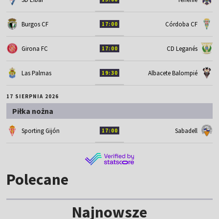
Burgos CF
Córdoba CF
17:00
Girona FC
CD Leganés
17:00
Las Palmas
Albacete Balompié
19:30
17 SIERPNIA 2026
Piłka nożna
Sporting Gijón
Sabadell
17:00
Polecane
Najnowsze