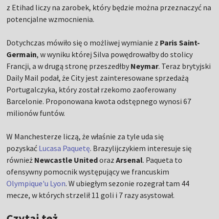
z Etihad liczy na zarobek, który będzie można przeznaczyć na
potencjalne wzmocnienia.
Dotychczas mówiło się o możliwej wymianie z
Paris Saint-
Germain
, w wyniku której Silva powędrowałby do stolicy
Francji, a w drugą stronę przeszedłby
Neymar
. Teraz brytyjski
Daily Mail podał, że City jest zainteresowane sprzedażą
Portugalczyka, który został rzekomo zaoferowany
Barcelonie. Proponowana kwota odstępnego wynosi 67
milionów funtów.
W Manchesterze liczą, że właśnie za tyle uda się
pozyskać
Lucasa Paquetę
. Brazylijczykiem interesuje się
również
Newcastle United
oraz
Arsenal
. Paqueta to
ofensywny pomocnik występujący we francuskim
Olympique'u Lyon
. W ubiegłym sezonie rozegrał tam 44
mecze, w których strzelił 11 goli i 7 razy asystował.
Czytaj też