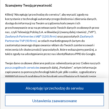
Szanujemy Twoją prywatność
TVP
Kliknij "Akceptuję i przechodzę do serwisu", aby wyrazić zgody na
Abonament TVP
Regulamin TVP
korzystanie z technologii automatycznego śledzenia i zbierania danych,
dostęp do informacji na Twoim urządzeniu końcowym i ich
Polityka prywatności
Sklep TVP
przechowywanie oraz na przetwarzanie Twoich danych osobowych przez
nas, czyli Telewizję Polską S.A. w likwidacji (zwaną dalej również „TVP”),
Biuro Reklamy
Moje zgody
Zaufanych Partnerów z IAB* (1201 firm)
oraz pozostałych
Zaufanych
Partnerów TVP (93 firm)
, w celach marketingowych (w tym do
Oferta Handlowa
Biuro reklamy
zautomatyzowanego dopasowania reklam do Twoich zainteresowań i
mierzenia ich skuteczności) i pozostałych, które wskazujemy poniżej, a
Telegazeta ogłoszenia
Kontakt
także zgody na udostępnianie przez nas identyfikatora PPID do Google.
Emisja w TVP
Twoje dane osobowe zbierane podczas odwiedzania przez Ciebie naszych
Kanały
Rada Programowa
poszczególnych serwisów
zwanych dalej „Portalem”, w tym informacje
zapisywane za pomocą technologii takich jak: pliki cookie, sygnalizatory
Ogłoszenia przetargowe
WWW lub innych podobnych technologii umożliwiających świadczenie
©2026 Telewizja Polska Spółka Akcyjna w likwidacji
dopasowanych i bezpiecznych usług, personalizację treści oraz reklam,
Akademia Telewizyjna
udostępnianie funkcji mediów społecznościowych oraz analizowanie
Akceptuję i przechodzę do serwisu
Informacje o nadawcy
ruchu w Internecie.
Centrum informacji TVP
Twoje dane osobowe zbierane podczas odwiedzania przez Ciebie
Ustawienia zaawansowane
News
Transmisje
Wideo
Więcej
poszczególnych serwisów
na Portalu, takie jak adresy IP, identyfikatory
System NOS
Twoich urządzeń końcowych i identyfikatory plików cookie, informacje o