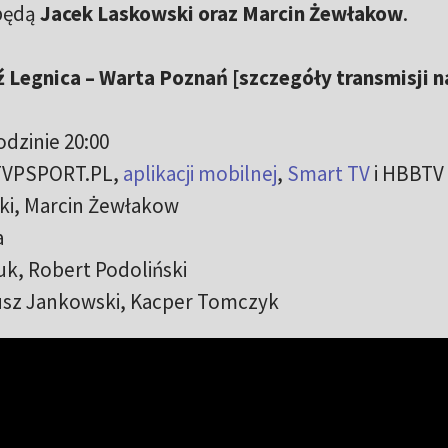
 będą
Jacek Laskowski oraz Marcin Żewłakow
.
 Legnica – Warta Poznań [szczegóły transmisji n
odzinie 20:00
 TVPSPORT.PL,
aplikacji mobilnej
,
Smart TV
i HBBTV
ki, Marcin Żewłakow
a
uk, Robert Podoliński
iusz Jankowski, Kacper Tomczyk