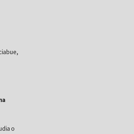
ciabue,
na
udia o