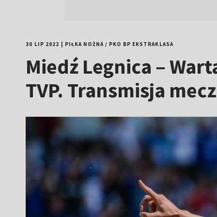
30 LIP 2022
|
PIŁKA NOŻNA
/
PKO BP EKSTRAKLASA
Miedź Legnica – Wart
TVP. Transmisja meczu