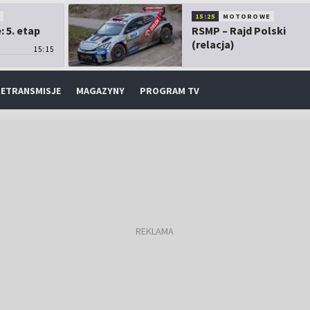
O
15:25
MOTOROWE
 5. etap
RSMP – Rajd Polski
(relacja)
15:15
ETRANSMISJE
MAGAZYNY
PROGRAM TV