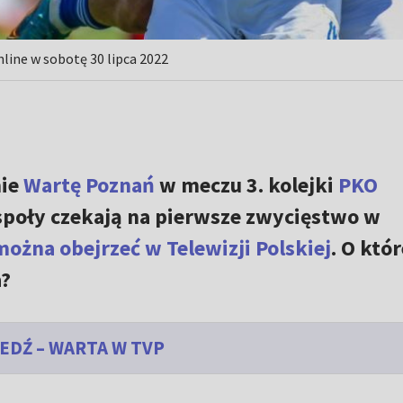
line w sobotę 30 lipca 2022
ie
Wartę Poznań
w meczu 3. kolejki
PKO
społy czekają na pierwsze zwycięstwo w
ożna obejrzeć w Telewizji Polskiej
. O któr
a?
EDŹ – WARTA W TVP