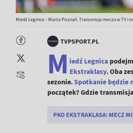
Miedź Legnica – Warta Poznań. Transmisja meczu w TV i on
TVPSPORT.PL
M
iedź Legnica
podejm
Ekstraklasy
. Oba ze
sezonie.
Spotkanie będzie m
początek? Gdzie transmisj
PKO EKSTRAKLASA: MECZ MI