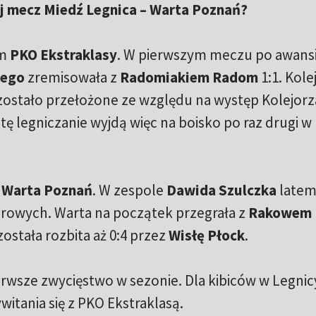
ej mecz Miedź Legnica – Warta Poznań?
em
PKO Ekstraklasy
. W pierwszym meczu po awans
iego
zremisowała z
Radomiakiem Radom
1:1. Kole
zostało przełożone ze względu na występ Kolejorz
ę legniczanie wyjdą więc na boisko po raz drugi w
a
Warta Poznań
. W zespole
Dawida Szulczka
late
rowych. Warta na początek przegrała z
Rakowem
 została rozbita aż 0:4 przez
Wisłę Płock
.
rwsze zwycięstwo w sezonie. Dla kibiców w Legnic
witania się z PKO Ekstraklasą.