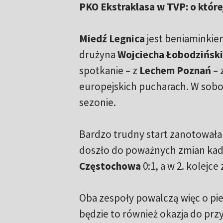
PKO Ekstraklasa w TVP: o któr
Miedź Legnica
jest beniaminki
drużyna
Wojciecha Łobodzińsk
spotkanie – z
Lechem Poznań
– 
europejskich pucharach. W sobot
sezonie.
Bardzo trudny start zanotował
doszło do poważnych zmian kad
Częstochowa
0:1, a w 2. kolejce
Oba zespoły powalczą więc o pie
będzie to również okazja do przy