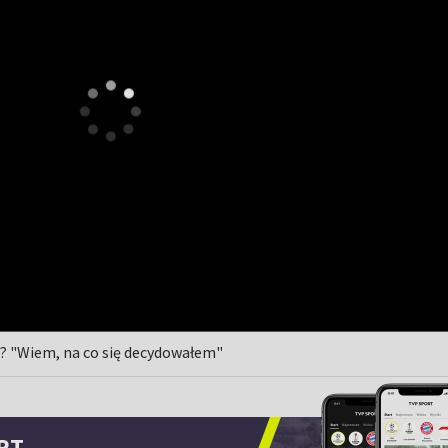
e? "Wiem, na co się decydowałem"
RT