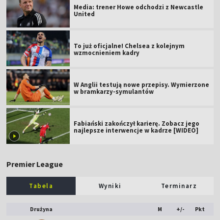
Media: trener Howe odchodzi z Newcastle
United
To już oficjalne! Chelsea z kolejnym
wzmocnieniem kadry
W Anglii testują nowe przepisy. Wymierzone
w bramkarzy-symulantów
Fabiański zakończył karierę. Zobacz jego
najlepsze interwencje w kadrze [WIDEO]
Premier League
Tabela
Wyniki
Terminarz
Drużyna
M
+/-
Pkt