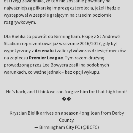
ostrzegł zawodnika, że ten nie zostanie powołany na
najważniejszą piłkarską imprezę czterolecia, jeżeli będzie
występował w zespole grającym na trzecim poziomie
rozgrywkowym.
Dla Bielika to powrót do Birmingham. Ekipę z St Andrew’s
Stadium reprezentował już w sezonie 2016/2017, gdy był
wypożyczony z
Arsenalu
i zaliczył wówczas dziesięć meczów
na zapleczu
Premier League
. Tym razem drużynę
prowadzoną przez Lee Bowyera zasili na podobnych
warunkach, co ważne jednak – bez opcji wykupu.
He's back, and I think we can forgive him for that high boot!
��
Krystian Bielik arrives on a season-long loan from Derby
County.
— Birmingham City FC (@BCFC)