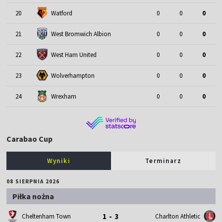
20
Watford
0
0
0
21
West Bromwich Albion
0
0
0
22
West Ham United
0
0
0
23
Wolverhampton
0
0
0
24
Wrexham
0
0
0
Carabao Cup
Wyniki
Terminarz
08 SIERPNIA 2026
Piłka nożna
1 - 3
Cheltenham Town
Charlton Athletic