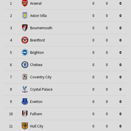
1
Arsenal
0
0
0
2
Aston Villa
0
0
0
3
Bournemouth
0
0
0
4
Brentford
0
0
0
5
Brighton
0
0
0
6
Chelsea
0
0
0
7
Coventry City
0
0
0
8
Crystal Palace
0
0
0
9
Everton
0
0
0
10
Fulham
0
0
0
11
Hull City
0
0
0