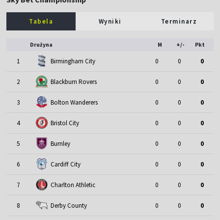
Tabela
Wyniki
Terminarz
Drużyna
M
+/-
Pkt
1
Birmingham City
0
0
0
2
Blackburn Rovers
0
0
0
3
Bolton Wanderers
0
0
0
4
Bristol City
0
0
0
5
Burnley
0
0
0
6
Cardiff City
0
0
0
7
Charlton Athletic
0
0
0
8
Derby County
0
0
0