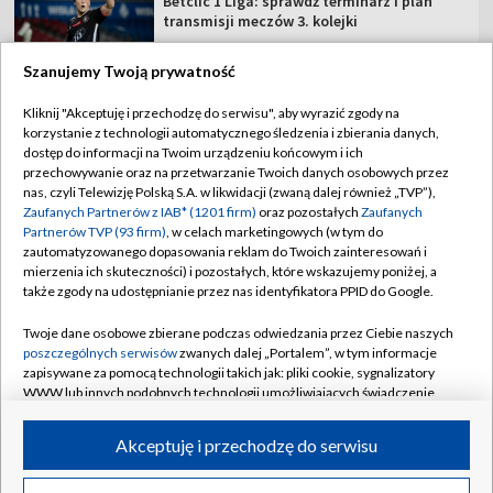
Betclic 1 Liga: sprawdź terminarz i plan
transmisji meczów 3. kolejki
Szanujemy Twoją prywatność
Kliknij "Akceptuję i przechodzę do serwisu", aby wyrazić zgody na
korzystanie z technologii automatycznego śledzenia i zbierania danych,
TVP
dostęp do informacji na Twoim urządzeniu końcowym i ich
Abonament TVP
Regulamin TVP
przechowywanie oraz na przetwarzanie Twoich danych osobowych przez
nas, czyli Telewizję Polską S.A. w likwidacji (zwaną dalej również „TVP”),
Polityka prywatności
Sklep TVP
Zaufanych Partnerów z IAB* (1201 firm)
oraz pozostałych
Zaufanych
Partnerów TVP (93 firm)
, w celach marketingowych (w tym do
Biuro Reklamy
Moje zgody
zautomatyzowanego dopasowania reklam do Twoich zainteresowań i
mierzenia ich skuteczności) i pozostałych, które wskazujemy poniżej, a
Oferta Handlowa
Biuro reklamy
także zgody na udostępnianie przez nas identyfikatora PPID do Google.
Telegazeta ogłoszenia
Kontakt
Twoje dane osobowe zbierane podczas odwiedzania przez Ciebie naszych
Emisja w TVP
poszczególnych serwisów
zwanych dalej „Portalem”, w tym informacje
zapisywane za pomocą technologii takich jak: pliki cookie, sygnalizatory
Kanały
Rada Programowa
WWW lub innych podobnych technologii umożliwiających świadczenie
dopasowanych i bezpiecznych usług, personalizację treści oraz reklam,
Ogłoszenia przetargowe
udostępnianie funkcji mediów społecznościowych oraz analizowanie
©2026 Telewizja Polska Spółka Akcyjna w likwidacji
Akceptuję i przechodzę do serwisu
ruchu w Internecie.
Akademia Telewizyjna
Informacje o nadawcy