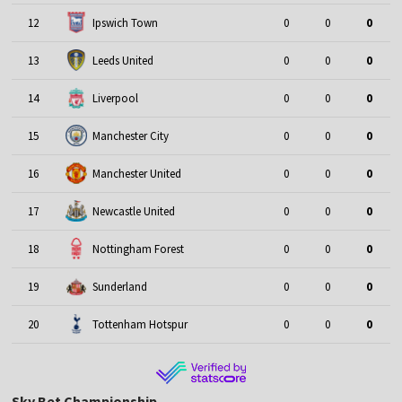
12
Ipswich Town
0
0
0
13
Leeds United
0
0
0
14
Liverpool
0
0
0
15
Manchester City
0
0
0
16
Manchester United
0
0
0
17
Newcastle United
0
0
0
18
Nottingham Forest
0
0
0
19
Sunderland
0
0
0
20
Tottenham Hotspur
0
0
0
Sky Bet Championship