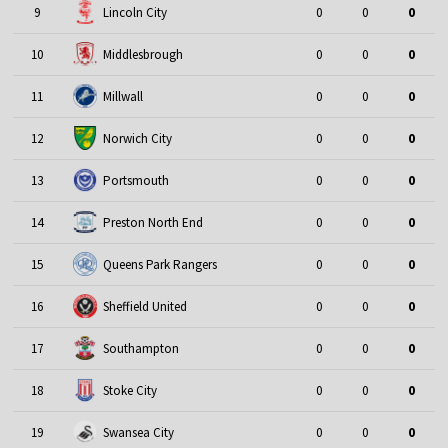
9
Lincoln City
0
0
0
10
Middlesbrough
0
0
0
11
Millwall
0
0
0
12
Norwich City
0
0
0
13
Portsmouth
0
0
0
14
Preston North End
0
0
0
15
Queens Park Rangers
0
0
0
16
Sheffield United
0
0
0
17
Southampton
0
0
0
18
Stoke City
0
0
0
19
Swansea City
0
0
0