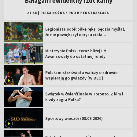
"Bałagan i ewidentny rzut karny"
21:58
|
PIŁKA NOŻNA
/
PKO BP EKSTRAKLASA
Legionista odbił piłkę ręką. Sędzia myślał,
że nie powiększył obrysu ciała...
Mistrzynie Polski coraz bliżej LM.
Awansowały do ostatniej rundy
Polski mistrz świata walczy o zdrowie.
Wspierają go gwiazdy [WIDEO]
Świątek w ćwierćfinale w Toronto. Z kim i
kiedy zagra Polka?
Sportowy wieczór (08.08.2026)