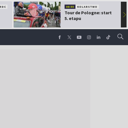
RDC
08:55
KOLARSTWO
Tour de Pologne: start
▶
5. etapu