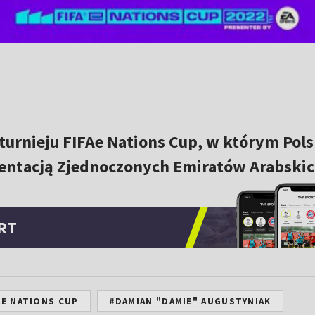
 turnieju FIFAe Nations Cup, w którym Pol
zentacją Zjednoczonych Emiratów Arabskic
RT
AE NATIONS CUP
#DAMIAN "DAMIE" AUGUSTYNIAK