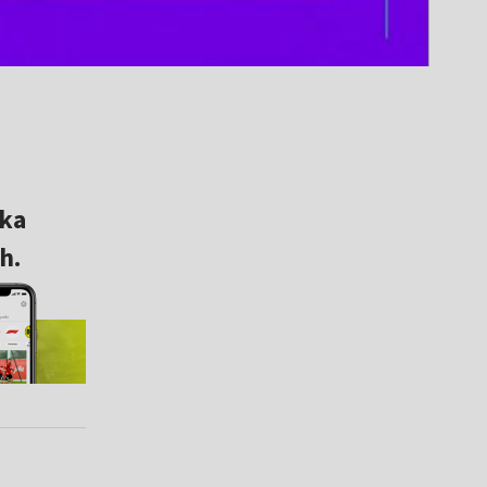
ska
h.