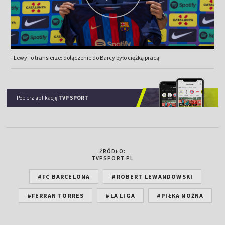
"Lewy" o transferze: dołączenie do Barcy było ciężką pracą
Pobierz aplikację
TVP SPORT
ŹRÓDŁO:
TVPSPORT.PL
#FC BARCELONA
#ROBERT LEWANDOWSKI
#FERRAN TORRES
#LA LIGA
#PIŁKA NOŻNA