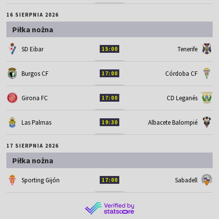
16 SIERPNIA 2026
Piłka nożna
SD Eibar
Tenerife
15:00
Burgos CF
Córdoba CF
17:00
Girona FC
CD Leganés
17:00
Las Palmas
Albacete Balompié
19:30
17 SIERPNIA 2026
Piłka nożna
Sporting Gijón
Sabadell
17:00