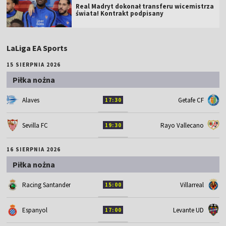
Real Madryt dokonał transferu wicemistrza
świata! Kontrakt podpisany
LaLiga EA Sports
15 SIERPNIA 2026
Piłka nożna
Alaves
Getafe CF
17:30
Sevilla FC
Rayo Vallecano
19:30
16 SIERPNIA 2026
Piłka nożna
Racing Santander
Villarreal
15:00
Espanyol
Levante UD
17:00