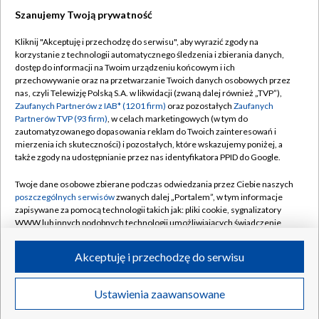
Szanujemy Twoją prywatność
Kliknij "Akceptuję i przechodzę do serwisu", aby wyrazić zgody na
korzystanie z technologii automatycznego śledzenia i zbierania danych,
TVP
dostęp do informacji na Twoim urządzeniu końcowym i ich
przechowywanie oraz na przetwarzanie Twoich danych osobowych przez
Abonament TVP
Regulamin TVP
nas, czyli Telewizję Polską S.A. w likwidacji (zwaną dalej również „TVP”),
Polityka prywatności
Sklep TVP
Zaufanych Partnerów z IAB* (1201 firm)
oraz pozostałych
Zaufanych
Partnerów TVP (93 firm)
, w celach marketingowych (w tym do
Biuro Reklamy
Moje zgody
zautomatyzowanego dopasowania reklam do Twoich zainteresowań i
mierzenia ich skuteczności) i pozostałych, które wskazujemy poniżej, a
Oferta Handlowa
Biuro reklamy
także zgody na udostępnianie przez nas identyfikatora PPID do Google.
Telegazeta ogłoszenia
Kontakt
Twoje dane osobowe zbierane podczas odwiedzania przez Ciebie naszych
Emisja w TVP
poszczególnych serwisów
zwanych dalej „Portalem”, w tym informacje
zapisywane za pomocą technologii takich jak: pliki cookie, sygnalizatory
Kanały
Rada Programowa
WWW lub innych podobnych technologii umożliwiających świadczenie
dopasowanych i bezpiecznych usług, personalizację treści oraz reklam,
Ogłoszenia przetargowe
udostępnianie funkcji mediów społecznościowych oraz analizowanie
©2026 Telewizja Polska Spółka Akcyjna w likwidacji
Akceptuję i przechodzę do serwisu
ruchu w Internecie.
Akademia Telewizyjna
Informacje o nadawcy
Twoje dane osobowe zbierane podczas odwiedzania przez Ciebie
Ustawienia zaawansowane
News
Transmisje
Wideo
Więcej
poszczególnych serwisów
na Portalu, takie jak adresy IP, identyfikatory
Centrum informacji TVP
Twoich urządzeń końcowych i identyfikatory plików cookie, informacje o