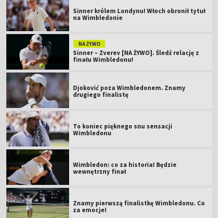
Sinner królem Londynu! Włoch obronił tytuł
na Wimbledonie
NA ŻYWO
Sinner – Zverev [NA ŻYWO]. Śledź relację z
finału Wimbledonu!
Djoković poza Wimbledonem. Znamy
drugiego finalistę
To koniec pięknego snu sensacji
Wimbledonu
Wimbledon: co za historia! Będzie
wewnętrzny finał
Znamy pierwszą finalistkę Wimbledonu. Co
za emocje!