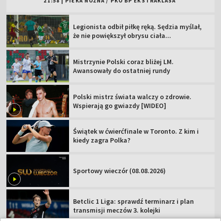
21:58
|
PIŁKA NOŻNA
/
PKO BP EKSTRAKLASA
Legionista odbił piłkę ręką. Sędzia myślał,
że nie powiększył obrysu ciała...
Mistrzynie Polski coraz bliżej LM.
Awansowały do ostatniej rundy
Polski mistrz świata walczy o zdrowie.
Wspierają go gwiazdy [WIDEO]
Świątek w ćwierćfinale w Toronto. Z kim i
kiedy zagra Polka?
Sportowy wieczór (08.08.2026)
Betclic 1 Liga: sprawdź terminarz i plan
transmisji meczów 3. kolejki