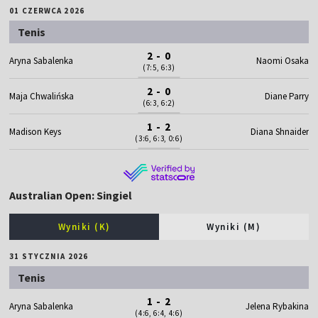
01 CZERWCA 2026
Tenis
2 - 0
Aryna Sabalenka
Naomi Osaka
(7:5, 6:3)
2 - 0
Maja Chwalińska
Diane Parry
(6:3, 6:2)
1 - 2
Madison Keys
Diana Shnaider
(3:6, 6:3, 0:6)
Australian Open: Singiel
Wyniki (K)
Wyniki (M)
31 STYCZNIA 2026
Tenis
1 - 2
Aryna Sabalenka
Jelena Rybakina
(4:6, 6:4, 4:6)