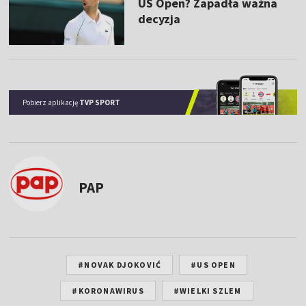
US Open? Zapadła ważna
decyzja
Pobierz aplikację
TVP SPORT
PAP
#NOVAK DJOKOVIĆ
#US OPEN
#KORONAWIRUS
#WIELKI SZLEM