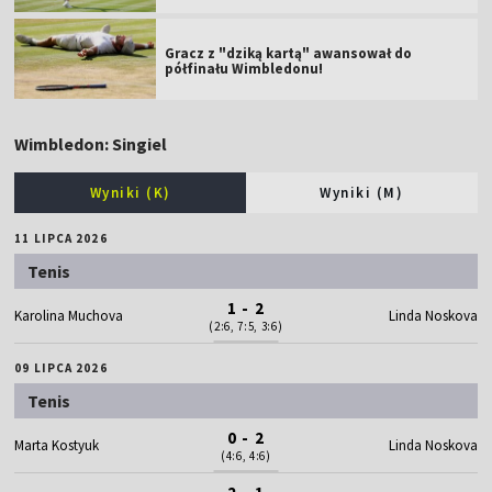
Gracz z "dziką kartą" awansował do
półfinału Wimbledonu!
Wimbledon: Singiel
Wyniki (K)
Wyniki (M)
11 LIPCA 2026
Tenis
1 - 2
Karolina Muchova
Linda Noskova
(2:6, 7:5, 3:6)
09 LIPCA 2026
Tenis
0 - 2
Marta Kostyuk
Linda Noskova
(4:6, 4:6)