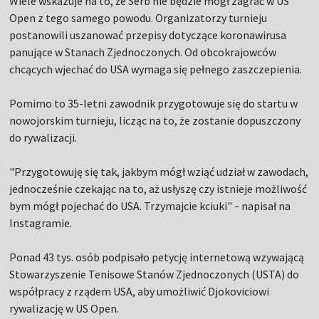
Wiele wskazuje na to, że Serb nie będzie mógł zagrać w US
Open z tego samego powodu. Organizatorzy turnieju
postanowili uszanować przepisy dotyczące koronawirusa
panujące w Stanach Zjednoczonych. Od obcokrajowców
chcących wjechać do USA wymaga się pełnego zaszczepienia.
Pomimo to 35-letni zawodnik przygotowuje się do startu w
nowojorskim turnieju, licząc na to, że zostanie dopuszczony
do rywalizacji.
"Przygotowuję się tak, jakbym mógł wziąć udział w zawodach,
jednocześnie czekając na to, aż usłyszę czy istnieje możliwość
bym mógł pojechać do USA. Trzymajcie kciuki"
napisał na
–
Instagramie.
Ponad 43 tys. osób podpisało petycję internetową wzywającą
Stowarzyszenie Tenisowe Stanów Zjednoczonych (USTA) do
współpracy z rządem USA, aby umożliwić Djokoviciowi
rywalizację w US Open.