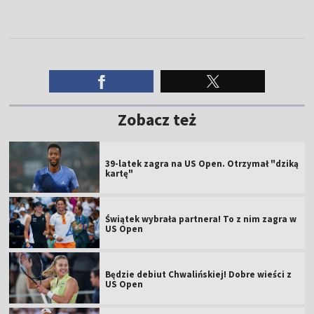
Zobacz też
39-latek zagra na US Open. Otrzymał "dziką
kartę"
Świątek wybrała partnera! To z nim zagra w
US Open
Będzie debiut Chwalińskiej! Dobre wieści z
US Open