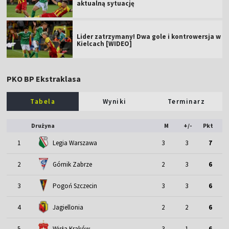
aktualną sytuację
Lider zatrzymany! Dwa gole i kontrowersja w
Kielcach [WIDEO]
PKO BP Ekstraklasa
Tabela
Wyniki
Terminarz
Drużyna
M
+/-
Pkt
1
Legia Warszawa
3
3
7
2
Górnik Zabrze
2
3
6
3
Pogoń Szczecin
3
3
6
4
Jagiellonia
2
2
6
5
Wisła Kraków
3
1
6