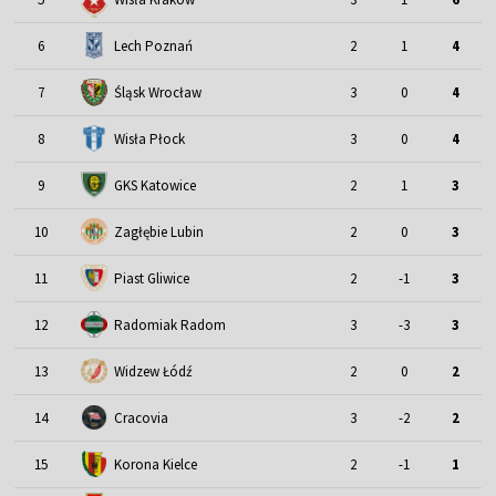
6
Lech Poznań
2
1
4
Śląsk Wrocław
7
3
0
4
8
Wisła Płock
3
0
4
9
GKS Katowice
2
1
3
10
Zagłębie Lubin
2
0
3
11
Piast Gliwice
2
-1
3
12
Radomiak Radom
3
-3
3
13
Widzew Łódź
2
0
2
14
Cracovia
3
-2
2
15
Korona Kielce
2
-1
1