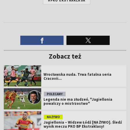
#PKO EKSTRAKLASA
Zobacz też
Wrocławska nuda. Trwa fatalna seria
Cracovii...
POLECAMY
Legenda nie ma złudzeń. "Jagiellonia
powalczy o mistrzostwo"
NA ŻYWO
Jagiellonia – Widzew Łódź [NA ŻYWO]. Śledź
wynik meczu PKO BP Ekstraklasy!