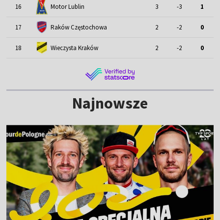
Motor Lublin
16
3
-3
1
17
Raków Częstochowa
2
-2
0
18
Wieczysta Kraków
2
-2
0
Najnowsze