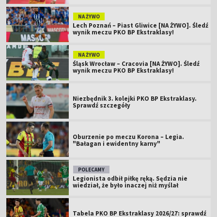
NA ŻYWO
Lech Poznań – Piast Gliwice [NA ŻYWO]. Śledź
wynik meczu PKO BP Ekstraklasy!
NA ŻYWO
Śląsk Wrocław – Cracovia [NA ŻYWO]. Śledź
wynik meczu PKO BP Ekstraklasy!
Niezbędnik 3. kolejki PKO BP Ekstraklasy.
Sprawdź szczegóły
Oburzenie po meczu Korona – Legia.
"Bałagan i ewidentny karny"
POLECAMY
Legionista odbił piłkę ręką. Sędzia nie
wiedział, że było inaczej niż myślał
Tabela PKO BP Ekstraklasy 2026/27: sprawdź