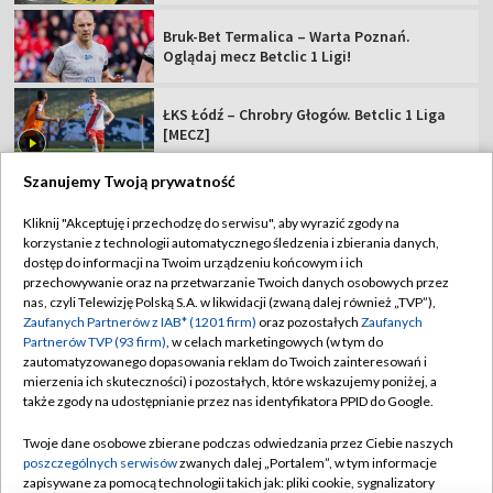
Bruk-Bet Termalica – Warta Poznań.
Oglądaj mecz Betclic 1 Ligi!
ŁKS Łódź – Chrobry Głogów. Betclic 1 Liga
[MECZ]
Szanujemy Twoją prywatność
Kliknij "Akceptuję i przechodzę do serwisu", aby wyrazić zgody na
korzystanie z technologii automatycznego śledzenia i zbierania danych,
TVP
dostęp do informacji na Twoim urządzeniu końcowym i ich
przechowywanie oraz na przetwarzanie Twoich danych osobowych przez
Abonament TVP
Regulamin TVP
nas, czyli Telewizję Polską S.A. w likwidacji (zwaną dalej również „TVP”),
Polityka prywatności
Sklep TVP
Zaufanych Partnerów z IAB* (1201 firm)
oraz pozostałych
Zaufanych
Partnerów TVP (93 firm)
, w celach marketingowych (w tym do
Biuro Reklamy
Moje zgody
zautomatyzowanego dopasowania reklam do Twoich zainteresowań i
mierzenia ich skuteczności) i pozostałych, które wskazujemy poniżej, a
Oferta Handlowa
Biuro reklamy
także zgody na udostępnianie przez nas identyfikatora PPID do Google.
Telegazeta ogłoszenia
Kontakt
Twoje dane osobowe zbierane podczas odwiedzania przez Ciebie naszych
Emisja w TVP
poszczególnych serwisów
zwanych dalej „Portalem”, w tym informacje
zapisywane za pomocą technologii takich jak: pliki cookie, sygnalizatory