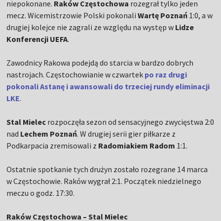
niepokonane.
Raków Częstochowa
rozegrał tylko jeden
mecz. Wicemistrzowie Polski pokonali
Wartę Poznań
1:0, a w
drugiej kolejce nie zagrali ze względu na występ w
Lidze
Konferencji UEFA
.
Zawodnicy Rakowa podejdą do starcia w bardzo dobrych
nastrojach. Częstochowianie w czwartek
po raz drugi
pokonali Astanę i awansowali do trzeciej rundy eliminacji
LKE
.
Stal Mielec
rozpoczęła sezon od sensacyjnego zwycięstwa 2:0
nad
Lechem Poznań
. W drugiej serii gier piłkarze z
Podkarpacia zremisowali z
Radomiakiem Radom
1:1.
Ostatnie spotkanie tych drużyn zostało rozegrane 14 marca
w Częstochowie. Raków wygrał 2:1. Początek niedzielnego
meczu o godz. 17:30.
Raków Częstochowa – Stal Mielec