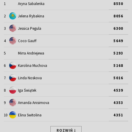
1
Aryna Sabalenka
8550
2
Jelena Rybakina
8056
3
Jessica Pegula
6300
4
Coco Gauff
5649
5
Mirra Andriejewa
5293
6
Karolina Muchova
5168
7
Linda Noskova
5016
8
Iga Świątek
4539
9
Amanda Anisimova
4353
10
Elina Switolina
4351
ROZWIŃ