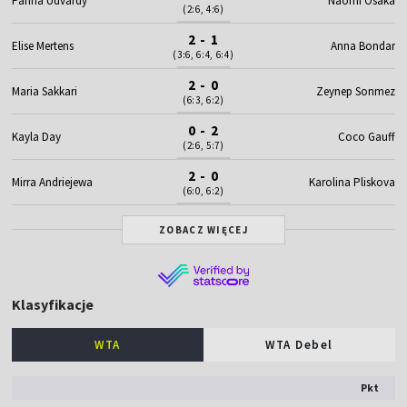
Panna Udvardy
Naomi Osaka
(2:6, 4:6)
2 - 1
Elise Mertens
Anna Bondar
(3:6, 6:4, 6:4)
2 - 0
Maria Sakkari
Zeynep Sonmez
(6:3, 6:2)
0 - 2
Kayla Day
Coco Gauff
(2:6, 5:7)
2 - 0
Mirra Andriejewa
Karolina Pliskova
(6:0, 6:2)
ZOBACZ WIĘCEJ
Klasyfikacje
WTA
WTA Debel
Pkt