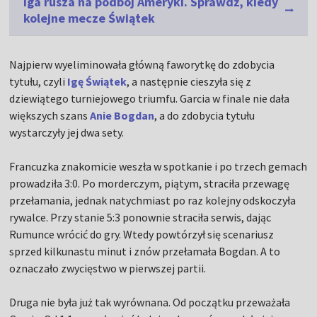
Iga rusza na podbój Ameryki. Sprawdź, kiedy
kolejne mecze Świątek
Najpierw wyeliminowała główną faworytkę do zdobycia
tytułu, czyli
Igę Świątek
, a następnie cieszyła się z
dziewiątego turniejowego triumfu. Garcia w finale nie dała
większych szans
Anie Bogdan
, a do zdobycia tytułu
wystarczyły jej dwa sety.
Francuzka znakomicie weszła w spotkanie i po trzech gemach
prowadziła 3:0. Po morderczym, piątym, straciła przewagę
przełamania, jednak natychmiast po raz kolejny odskoczyła
rywalce. Przy stanie 5:3 ponownie straciła serwis, dając
Rumunce wrócić do gry. Wtedy powtórzył się scenariusz
sprzed kilkunastu minut i znów przełamała Bogdan. A to
oznaczało zwycięstwo w pierwszej partii.
Druga nie była już tak wyrównana. Od początku przeważała