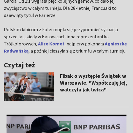
Garcia. Od 1:1 wygrała pięć kolejnych gemów, co dało jej
zwycięstwo w całym turnieju. Dla 28-letniej Francuzki to
dziewiąty tytuł w karierze.
Polskim kibicom z kolei mogła się przypomnieć sytuacja
sprzed lat, kiedy w Katowicach inna reprezentantka
Trójkolorowych,
Alize Kornet
, najpierw pokonała
Agnieszkę
Radwańską
, a później cieszyła się z triumfu w całym turnieju.
Czytaj też
Fibak o występie Świątek w
Warszawie. "Współczuję jej,
walczyła jak lwica"