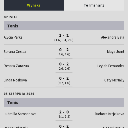
Wyniki
Terminarz
DZISIAJ
Tenis
1 - 2
Alycia Parks
Alexandra Eala
(1:6, 6:4, 2:6)
0 - 2
Sorana Cirstea
Maya Joint
(4:6, 4:6)
0 - 2
Renata Zarazua
Leylah Fernandez
(2:6, 2:6)
0 - 2
Linda Noskova
Caty McNally
(6:7, 1:6)
05 SIERPNIA 2026
Tenis
2 - 0
Ludmilla Samsonova
Barbora Krejcikova
(6:1, 7:5)
0 - 2