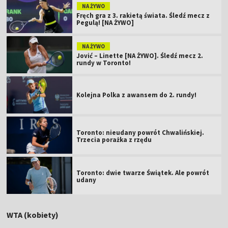
NA ŻYWO
Fręch gra z 3. rakietą świata. Śledź mecz z
Pegulą! [NA ŻYWO]
NA ŻYWO
Jović – Linette [NA ŻYWO]. Śledź mecz 2.
rundy w Toronto!
Kolejna Polka z awansem do 2. rundy!
Toronto: nieudany powrót Chwalińskiej.
Trzecia porażka z rzędu
Toronto: dwie twarze Świątek. Ale powrót
udany
WTA (kobiety)