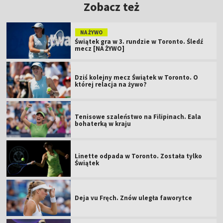
Zobacz też
NA ŻYWO
Świątek gra w 3. rundzie w Toronto. Śledź
mecz [NA ŻYWO]
Dziś kolejny mecz Świątek w Toronto. O
której relacja na żywo?
Tenisowe szaleństwo na Filipinach. Eala
bohaterką w kraju
Linette odpada w Toronto. Została tylko
Świątek
Deja vu Fręch. Znów uległa faworytce