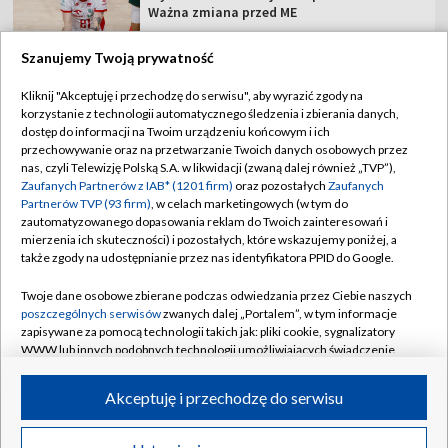
Ważna zmiana przed ME
Szanujemy Twoją prywatność
Kliknij "Akceptuję i przechodzę do serwisu", aby wyrazić zgody na
korzystanie z technologii automatycznego śledzenia i zbierania danych,
TVP
dostęp do informacji na Twoim urządzeniu końcowym i ich
Abonament TVP
Regulamin TVP
przechowywanie oraz na przetwarzanie Twoich danych osobowych przez
nas, czyli Telewizję Polską S.A. w likwidacji (zwaną dalej również „TVP”),
Polityka prywatności
Sklep TVP
Zaufanych Partnerów z IAB* (1201 firm)
oraz pozostałych
Zaufanych
Partnerów TVP (93 firm)
, w celach marketingowych (w tym do
Biuro Reklamy
Moje zgody
zautomatyzowanego dopasowania reklam do Twoich zainteresowań i
mierzenia ich skuteczności) i pozostałych, które wskazujemy poniżej, a
Oferta Handlowa
Biuro reklamy
także zgody na udostępnianie przez nas identyfikatora PPID do Google.
Telegazeta ogłoszenia
Kontakt
Twoje dane osobowe zbierane podczas odwiedzania przez Ciebie naszych
Emisja w TVP
poszczególnych serwisów
zwanych dalej „Portalem”, w tym informacje
zapisywane za pomocą technologii takich jak: pliki cookie, sygnalizatory
Kanały
Rada Programowa
WWW lub innych podobnych technologii umożliwiających świadczenie
dopasowanych i bezpiecznych usług, personalizację treści oraz reklam,
Ogłoszenia przetargowe
udostępnianie funkcji mediów społecznościowych oraz analizowanie
©2026 Telewizja Polska Spółka Akcyjna w likwidacji
Akceptuję i przechodzę do serwisu
ruchu w Internecie.
Akademia Telewizyjna
Informacje o nadawcy
Twoje dane osobowe zbierane podczas odwiedzania przez Ciebie