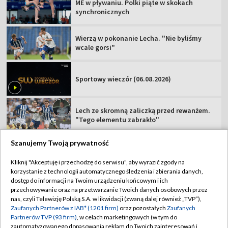
ME w pływaniu. Polki piąte w skokach
synchronicznych
Wierzą w pokonanie Lecha. "Nie byliśmy
wcale gorsi"
Sportowy wieczór (06.08.2026)
Lech ze skromną zaliczką przed rewanżem.
"Tego elementu zabrakło"
Szanujemy Twoją prywatność
Kliknij "Akceptuję i przechodzę do serwisu", aby wyrazić zgody na
korzystanie z technologii automatycznego śledzenia i zbierania danych,
TVP
dostęp do informacji na Twoim urządzeniu końcowym i ich
Abonament TVP
Regulamin TVP
przechowywanie oraz na przetwarzanie Twoich danych osobowych przez
nas, czyli Telewizję Polską S.A. w likwidacji (zwaną dalej również „TVP”),
Polityka prywatności
Sklep TVP
Zaufanych Partnerów z IAB* (1201 firm)
oraz pozostałych
Zaufanych
Partnerów TVP (93 firm)
, w celach marketingowych (w tym do
Biuro Reklamy
Moje zgody
zautomatyzowanego dopasowania reklam do Twoich zainteresowań i