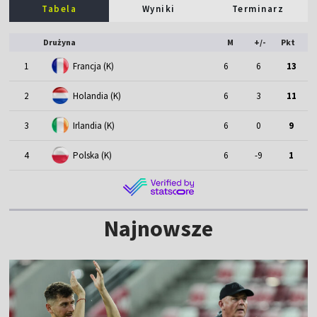
Tabela
Wyniki
Terminarz
Drużyna
M
+/-
Pkt
1
Francja (K)
6
6
13
2
Holandia (K)
6
3
11
3
Irlandia (K)
6
0
9
4
Polska (K)
6
-9
1
Najnowsze