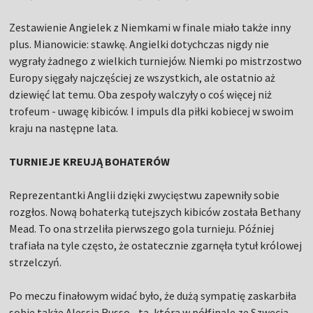
Zestawienie Angielek z Niemkami w finale miało także inny
plus. Mianowicie: stawkę. Angielki dotychczas nigdy nie
wygrały żadnego z wielkich turniejów. Niemki po mistrzostwo
Europy sięgały najczęściej ze wszystkich, ale ostatnio aż
dziewięć lat temu. Oba zespoły walczyły o coś więcej niż
trofeum - uwagę kibiców. I impuls dla piłki kobiecej w swoim
kraju na następne lata.
TURNIEJE KREUJĄ BOHATERÓW
Reprezentantki Anglii dzięki zwycięstwu zapewniły sobie
rozgłos. Nową bohaterką tutejszych kibiców została Bethany
Mead. To ona strzeliła pierwszego gola turnieju. Później
trafiała na tyle często, że ostatecznie zgarnęła tytuł królowej
strzelczyń.
Po meczu finałowym widać było, że dużą sympatię zaskarbiła
sobie także Alessia Russo - ta, która w półfinale ze Szwecją