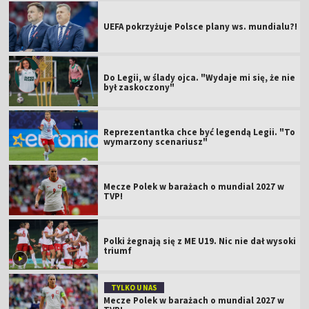
UEFA pokrzyżuje Polsce plany ws. mundialu?!
Do Legii, w ślady ojca. "Wydaje mi się, że nie
był zaskoczony"
Reprezentantka chce być legendą Legii. "To
wymarzony scenariusz"
Mecze Polek w barażach o mundial 2027 w
TVP!
Polki żegnają się z ME U19. Nic nie dał wysoki
triumf
TYLKO U NAS
Mecze Polek w barażach o mundial 2027 w