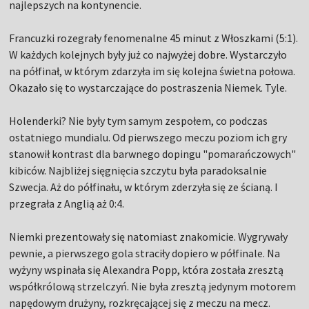
najlepszych na kontynencie.
Francuzki rozegrały fenomenalne 45 minut z Włoszkami (5:1).
W każdych kolejnych były już co najwyżej dobre. Wystarczyło
na półfinał, w którym zdarzyła im się kolejna świetna połowa.
Okazało się to wystarczające do postraszenia Niemek. Tyle.
Holenderki? Nie były tym samym zespołem, co podczas
ostatniego mundialu. Od pierwszego meczu poziom ich gry
stanowił kontrast dla barwnego dopingu "pomarańczowych"
kibiców. Najbliżej sięgnięcia szczytu była paradoksalnie
Szwecja. Aż do półfinału, w którym zderzyła się ze ścianą. I
przegrała z Anglią aż 0:4.
Niemki prezentowały się natomiast znakomicie. Wygrywały
pewnie, a pierwszego gola straciły dopiero w półfinale. Na
wyżyny wspinała się Alexandra Popp, która została zresztą
współkrólową strzelczyń. Nie była zresztą jedynym motorem
napędowym drużyny, rozkręcającej się z meczu na mecz.