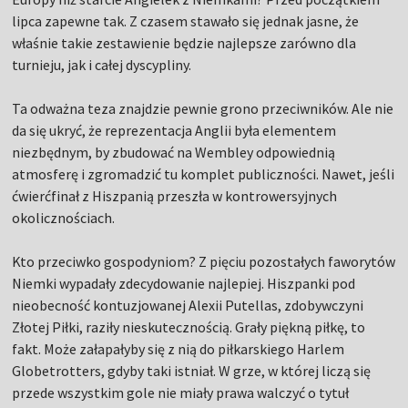
lipca zapewne tak. Z czasem stawało się jednak jasne, że
właśnie takie zestawienie będzie najlepsze zarówno dla
turnieju, jak i całej dyscypliny.
Ta odważna teza znajdzie pewnie grono przeciwników. Ale nie
da się ukryć, że reprezentacja Anglii była elementem
niezbędnym, by zbudować na Wembley odpowiednią
atmosferę i zgromadzić tu komplet publiczności. Nawet, jeśli
ćwierćfinał z Hiszpanią przeszła w kontrowersyjnych
okolicznościach.
Kto przeciwko gospodyniom? Z pięciu pozostałych faworytów
Niemki wypadały zdecydowanie najlepiej. Hiszpanki pod
nieobecność kontuzjowanej Alexii Putellas, zdobywczyni
Złotej Piłki, raziły nieskutecznością. Grały piękną piłkę, to
fakt. Może załapałyby się z nią do piłkarskiego Harlem
Globetrotters, gdyby taki istniał. W grze, w której liczą się
przede wszystkim gole nie miały prawa walczyć o tytuł