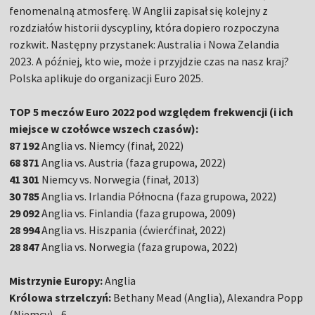
fenomenalną atmosferę. W Anglii zapisał się kolejny z
rozdziałów historii dyscypliny, która dopiero rozpoczyna
rozkwit. Następny przystanek: Australia i Nowa Zelandia
2023. A później, kto wie, może i przyjdzie czas na nasz kraj?
Polska aplikuje do organizacji Euro 2025.
TOP 5 meczów Euro 2022 pod względem frekwencji (i ich
miejsce w czołówce wszech czasów):
87 192
Anglia vs. Niemcy (finał, 2022)
68 871
Anglia vs. Austria (faza grupowa, 2022)
41 301
Niemcy vs. Norwegia (finał, 2013)
30 785
Anglia vs. Irlandia Północna (faza grupowa, 2022)
29 092
Anglia vs. Finlandia (faza grupowa, 2009)
28 994
Anglia vs. Hiszpania (ćwierćfinał, 2022)
28 847
Anglia vs. Norwegia (faza grupowa, 2022)
Mistrzynie Europy:
Anglia
Królowa strzelczyń:
Bethany Mead (Anglia), Alexandra Popp
(Niemcy) - 6