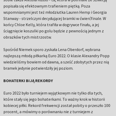
popisała się efektownym trafieniem piętką. Poza
wspomnianymi jest też młodziutka Lauren Hemp i Georgia
Stanway - strzelczyni decydującej bramki w ćwierćfinale. W
końcy Chloe Kelly, która trafiła w dogrywce finału, a jej
ściągnięcie koszulki po golu będzie z pewnością jednym z
obrazków tych mistrzostw.
Spośród Niemek sporo zyskała Lena Oberdorf, wybrana
najlepszą młodą piłkarką Euro 2022. O klasie Alexandry Popp
wiedzieliśmy bowiem od dawna, a sześć zdobytych przez nią
bramek jedynie potwierdziły jej poziom.
BOHATERKI BIJĄ REKORDY
Euro 2022 było turniejem wyjątkowym nie tylko dla tych,
które stały się jego bohaterkami. To ważny krok w historii
kobiecej piłki. Rekord frekwencji został pobity o przeszło 100
procent, a mówimy o porównaniu nie z turniejem z