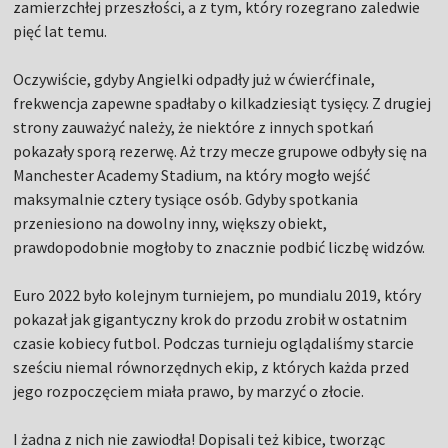
zamierzchłej przeszłości, a z tym, który rozegrano zaledwie
pięć lat temu.
Oczywiście, gdyby Angielki odpadły już w ćwierćfinale,
frekwencja zapewne spadłaby o kilkadziesiąt tysięcy. Z drugiej
strony zauważyć należy, że niektóre z innych spotkań
pokazały sporą rezerwę. Aż trzy mecze grupowe odbyły się na
Manchester Academy Stadium, na który mogło wejść
maksymalnie cztery tysiące osób. Gdyby spotkania
przeniesiono na dowolny inny, większy obiekt,
prawdopodobnie mogłoby to znacznie podbić liczbę widzów.
Euro 2022 było kolejnym turniejem, po mundialu 2019, który
pokazał jak gigantyczny krok do przodu zrobił w ostatnim
czasie kobiecy futbol. Podczas turnieju oglądaliśmy starcie
sześciu niemal równorzędnych ekip, z których każda przed
jego rozpoczęciem miała prawo, by marzyć o złocie.
I żadna z nich nie zawiodła! Dopisali też kibice, tworząc