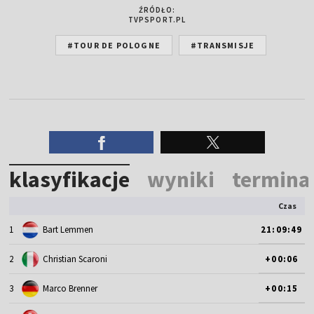
ŹRÓDŁO:
TVPSPORT.PL
#TOUR DE POLOGNE
#TRANSMISJE
klasyfikacje
wyniki
termina
Czas
1
Bart Lemmen
21:09:49
2
Christian Scaroni
+00:06
3
Marco Brenner
+00:15