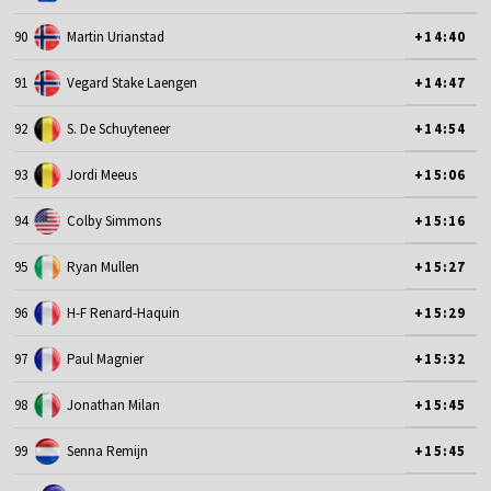
90
Martin Urianstad
+14:40
91
Vegard Stake Laengen
+14:47
92
S. De Schuyteneer
+14:54
93
Jordi Meeus
+15:06
94
Colby Simmons
+15:16
95
Ryan Mullen
+15:27
96
H-F Renard-Haquin
+15:29
97
Paul Magnier
+15:32
98
Jonathan Milan
+15:45
99
Senna Remijn
+15:45