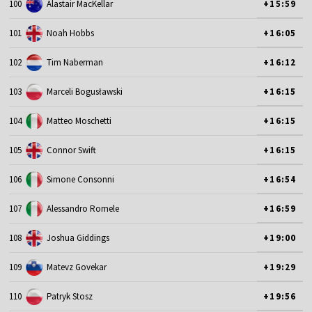
100
Alastair MacKellar
+15:59
101
Noah Hobbs
+16:05
102
Tim Naberman
+16:12
103
Marceli Bogusławski
+16:15
104
Matteo Moschetti
+16:15
105
Connor Swift
+16:15
106
Simone Consonni
+16:54
107
Alessandro Romele
+16:59
108
Joshua Giddings
+19:00
109
Matevz Govekar
+19:29
110
Patryk Stosz
+19:56