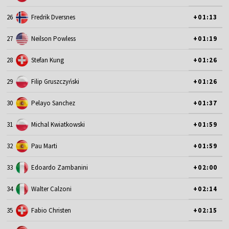
26
Fredrik Dversnes
+01:13
27
Neilson Powless
+01:19
28
Stefan Kung
+01:26
29
Filip Gruszczyński
+01:26
30
Pelayo Sanchez
+01:37
31
Michal Kwiatkowski
+01:59
32
Pau Marti
+01:59
33
Edoardo Zambanini
+02:00
34
Walter Calzoni
+02:14
35
Fabio Christen
+02:15