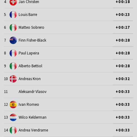
4
Jan Christen
+00:18
5
Louis Barre
+00:23
6
Matteo Sobrero
+00:27
7
Finn Fisher-Black
+00:28
8
Paul Lapeira
+00:28
9
Alberto Bettiol
+00:28
10
Andreas Kron
+00:32
11
Aleksandr Vlasov
+00:33
12
Ivan Romeo
+00:33
13
Wilco Kelderman
+00:33
14
Andrea Vendrame
+00:33