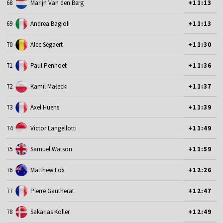
68
Marijn Van den Berg
+11:13
69
Andrea Bagioli
+11:13
70
Alec Segaert
+11:30
71
Paul Penhoet
+11:36
72
Kamil Małecki
+11:37
73
Axel Huens
+11:39
74
Victor Langellotti
+11:49
75
Samuel Watson
+11:59
76
Matthew Fox
+12:26
77
Pierre Gautherat
+12:47
78
Sakarias Koller
+12:49