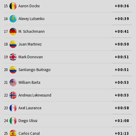
15
Aaron Dockx
+00:36
16
Alexey Lutsenko
+00:39
17
M. Schachmann
+00:41
18
Juan Martinez
+00:50
19
Mark Donovan
+00:51
20
Santiango Buitrago
+00:51
21
William Barta
+00:53
22
Andreas Leknessund
+00:53
23
Axel Laurance
+00:58
24
Diego Ulissi
+01:08
25
Carlos Canal
+01:13