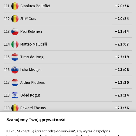
111
Gianluca Pollefliet
+20:24
112
Steff Cras
+20:24
113
Petr Kelemen
+21:44
114
Matteo Malucelli
+22:07
115
Timo de Jong
+22:19
116
Luka Mezgec
+23:08
117
Arthur Kluckers
+23:20
118
Oded Kogut
+23:24
119
Edward Theuns
+23:26
Szanujemy Twoją prywatność
120
Danny Van Poppel
+25:11
Kliknij "Akceptuję i przechodzę do serwisu", aby wyrazić zgody na
121
Tord Gudmestad
+25:55