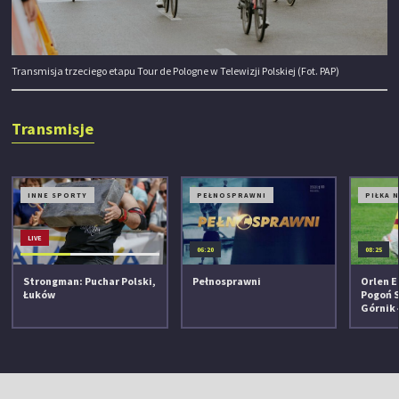
Transmisja trzeciego etapu Tour de Pologne w Telewizji Polskiej (Fot. PAP)
Transmisje
INNE SPORTY
PEŁNOSPRAWNI
PIŁKA 
LIVE
06:20
08:25
Strongman: Puchar Polski,
Pełnosprawni
Orlen E
Łuków
Pogoń S
Górnik 