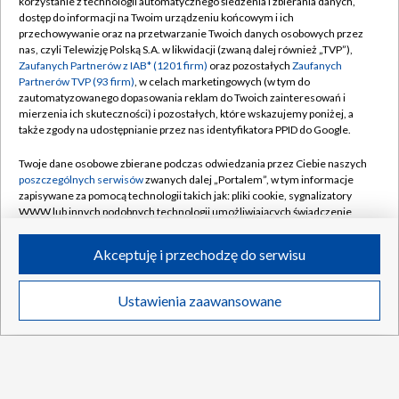
korzystanie z technologii automatycznego śledzenia i zbierania danych,
dostęp do informacji na Twoim urządzeniu końcowym i ich
122
Stefan Bissegger
+25:57
przechowywanie oraz na przetwarzanie Twoich danych osobowych przez
nas, czyli Telewizję Polską S.A. w likwidacji (zwaną dalej również „TVP”),
Zaufanych Partnerów z IAB* (1201 firm)
oraz pozostałych
Zaufanych
123
Simon Dehairs
+26:04
Partnerów TVP (93 firm)
, w celach marketingowych (w tym do
zautomatyzowanego dopasowania reklam do Twoich zainteresowań i
124
Maikel Zijlaard
+26:07
mierzenia ich skuteczności) i pozostałych, które wskazujemy poniżej, a
także zgody na udostępnianie przez nas identyfikatora PPID do Google.
125
Daniel Skerl
+26:32
Twoje dane osobowe zbierane podczas odwiedzania przez Ciebie naszych
126
Artem Shmidt
+27:07
poszczególnych serwisów
zwanych dalej „Portalem”, w tym informacje
zapisywane za pomocą technologii takich jak: pliki cookie, sygnalizatory
WWW lub innych podobnych technologii umożliwiających świadczenie
127
Radosław Frątczak
+27:40
dopasowanych i bezpiecznych usług, personalizację treści oraz reklam,
udostępnianie funkcji mediów społecznościowych oraz analizowanie
Akceptuję i przechodzę do serwisu
128
Dries De Bondt
+27:56
ruchu w Internecie.
129
Robin Froidevaux
+28:27
Twoje dane osobowe zbierane podczas odwiedzania przez Ciebie
Ustawienia zaawansowane
News
Transmisje
Wideo
Więcej
poszczególnych serwisów
na Portalu, takie jak adresy IP, identyfikatory
Twoich urządzeń końcowych i identyfikatory plików cookie, informacje o
130
Ayco Bastiaens
+30:21
Twoich wyszukiwaniach w serwisach Portalu czy historia odwiedzin będą
przetwarzane przez TVP,
Zaufanych Partnerów z IAB
oraz pozostałych
131
Tobiasz Pawlak
+31:21
Zaufanych Partnerów TVP
dla realizacji następujących celów i funkcji:
przechowywania informacji na urządzeniu lub dostęp do nich, wyboru
DO GÓRY