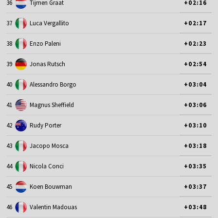
36
Tijmen Graat
+02:16
37
Luca Vergallito
+02:17
38
Enzo Paleni
+02:23
39
Jonas Rutsch
+02:54
40
Alessandro Borgo
+03:04
41
Magnus Sheffield
+03:06
42
Rudy Porter
+03:10
43
Jacopo Mosca
+03:18
44
Nicola Conci
+03:35
45
Koen Bouwman
+03:37
46
Valentin Madouas
+03:48