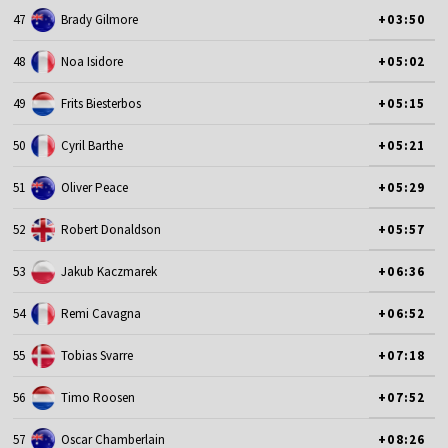
47
Brady Gilmore
+03:50
48
Noa Isidore
+05:02
49
Frits Biesterbos
+05:15
50
Cyril Barthe
+05:21
51
Oliver Peace
+05:29
52
Robert Donaldson
+05:57
53
Jakub Kaczmarek
+06:36
54
Remi Cavagna
+06:52
55
Tobias Svarre
+07:18
56
Timo Roosen
+07:52
57
Oscar Chamberlain
+08:26