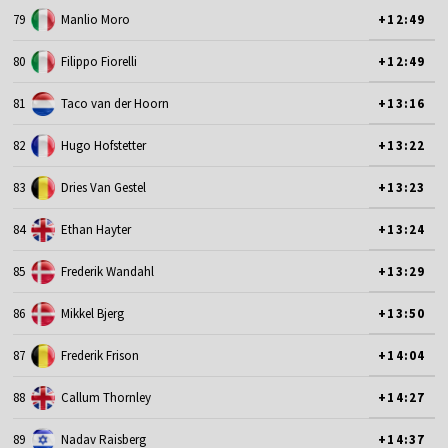
79
Manlio Moro
+12:49
80
Filippo Fiorelli
+12:49
81
Taco van der Hoorn
+13:16
82
Hugo Hofstetter
+13:22
83
Dries Van Gestel
+13:23
84
Ethan Hayter
+13:24
85
Frederik Wandahl
+13:29
86
Mikkel Bjerg
+13:50
87
Frederik Frison
+14:04
88
Callum Thornley
+14:27
89
Nadav Raisberg
+14:37