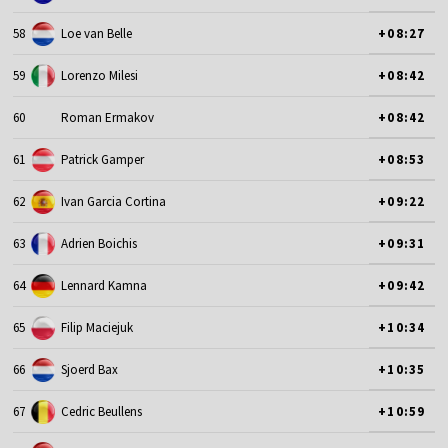
58
Loe van Belle
+08:27
59
Lorenzo Milesi
+08:42
60
Roman Ermakov
+08:42
61
Patrick Gamper
+08:53
62
Ivan Garcia Cortina
+09:22
63
Adrien Boichis
+09:31
64
Lennard Kamna
+09:42
65
Filip Maciejuk
+10:34
66
Sjoerd Bax
+10:35
67
Cedric Beullens
+10:59