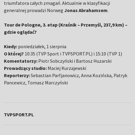
triumfatora całych zmagań. Aktualnie w klasyfikacji
generalnej prowadzi Norweg
Jonas Abrahamsem
.
Tour de Pologne, 3. etap (Kraśnik – Przemyśl, 237,9 km) –
gdzie oglądać?
Kiedy:
poniedziałek, 1 sierpnia
O której?
10:35 (TVP Sport i TVPSPORT.PL) i 15:10 (TVP 1)
Komentatorzy:
Piotr Sobczyński i Bartosz Huzarski
Prowadzący studio:
Maciej Kurzajewski
Reporterzy:
Sebastian Parfjanowicz, Anna Kozińska, Patryk
Pancewicz, Tomasz Marczyński
TVPSPORT.PL