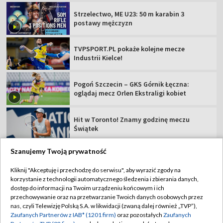
Strzelectwo, ME U23: 50 m karabin 3
postawy mężczyzn
TVPSPORT.PL pokaże kolejne mecze
Industrii Kielce!
Pogoń Szczecin – GKS Górnik Łęczna:
oglądaj mecz Orlen Ekstraligi kobiet
Hit w Toronto! Znamy godzinę meczu
Świątek
Szanujemy Twoją prywatność
Kliknij "Akceptuję i przechodzę do serwisu", aby wyrazić zgody na
korzystanie z technologii automatycznego śledzenia i zbierania danych,
TVP
dostęp do informacji na Twoim urządzeniu końcowym i ich
Abonament TVP
Regulamin TVP
przechowywanie oraz na przetwarzanie Twoich danych osobowych przez
nas, czyli Telewizję Polską S.A. w likwidacji (zwaną dalej również „TVP”),
Polityka prywatności
Sklep TVP
Zaufanych Partnerów z IAB* (1201 firm)
oraz pozostałych
Zaufanych