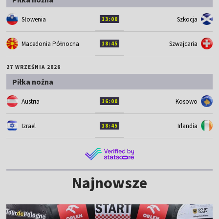
Słowenia
Szkocja
13:00
Macedonia Północna
Szwajcaria
18:45
27 WRZEŚNIA 2026
Piłka nożna
Austria
Kosowo
16:00
Izrael
Irlandia
18:45
Najnowsze