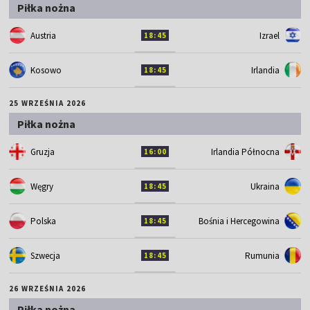
Piłka nożna
Austria
Izrael
18:45
Kosowo
Irlandia
18:45
25 WRZEŚNIA 2026
Piłka nożna
Gruzja
Irlandia Północna
16:00
Węgry
Ukraina
18:45
Polska
Bośnia i Hercegowina
18:45
Szwecja
Rumunia
18:45
26 WRZEŚNIA 2026
Piłka nożna