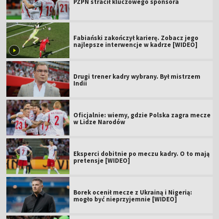
PZPN stracił kluczowego sponsora
Fabiański zakończył karierę. Zobacz jego
najlepsze interwencje w kadrze [WIDEO]
Drugi trener kadry wybrany. Był mistrzem
Indii
Oficjalnie: wiemy, gdzie Polska zagra mecze
w Lidze Narodów
Eksperci dobitnie po meczu kadry. O to mają
pretensje [WIDEO]
Borek ocenił mecze z Ukrainą i Nigerią:
mogło być nieprzyjemnie [WIDEO]