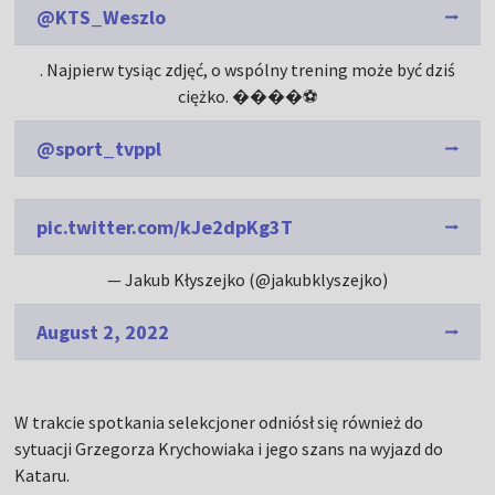
@KTS_Weszlo
. Najpierw tysiąc zdjęć, o wspólny trening może być dziś
ciężko. ����⚽️
@sport_tvppl
pic.twitter.com/kJe2dpKg3T
— Jakub Kłyszejko (@jakubklyszejko)
August 2, 2022
W trakcie spotkania selekcjoner odniósł się również do
sytuacji Grzegorza Krychowiaka i jego szans na wyjazd do
Kataru.