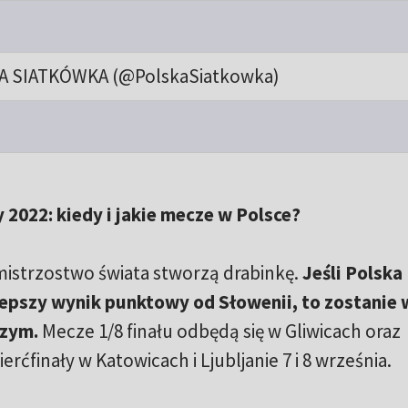
A SIATKÓWKA (@PolskaSiatkowka)
2022: kiedy i jakie mecze w Polsce?
mistrzostwo świata stworzą drabinkę.
Jeśli Polska
lepszy wynik punktowy od Słowenii, to zostanie w
szym.
Mecze 1/8 finału odbędą się w Gliwicach oraz
erćfinały w Katowicach i Ljubljanie 7 i 8 września.