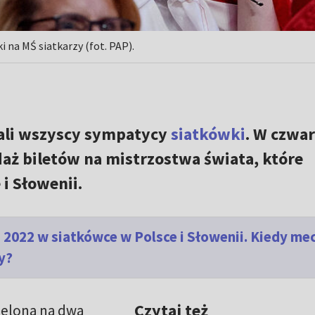
 na MŚ siatkarzy (fot. PAP).
ali wszyscy sympatycy
siatkówki
. W czwar
daż biletów na mistrzostwa świata, które
i Słowenii.
 2022 w siatkówce w Polsce i Słowenii. Kiedy me
y?
Czytaj też
ielona na dwa