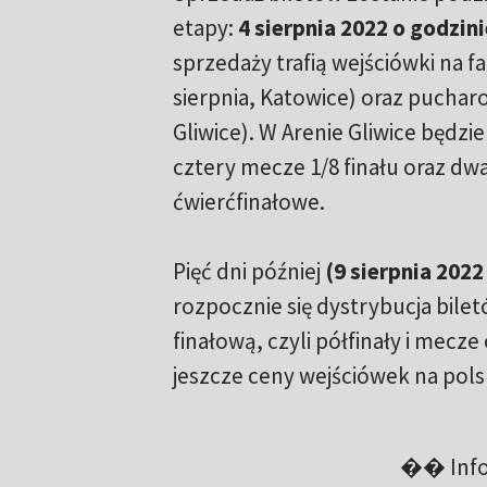
etapy:
4 sierpnia 2022 o godzini
sprzedaży trafią wejściówki na f
sierpnia, Katowice) oraz puchar
Gliwice). W Arenie Gliwice będz
cztery mecze 1/8 finału oraz dw
ćwierćfinałowe.
Pięć dni później
(9 sierpnia 2022
rozpocznie się dystrybucja bilet
finałową, czyli półfinały i mecz
jeszcze ceny wejściówek na pol
�� Infor