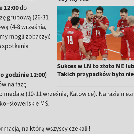
e 12:00
do
azę grupową (26-31
ową (4-8 września,
iemy mogli zobaczyć
a spotkania
Sukces w LN to złoto ME lu
Takich przypadków było ni
 o godzinie 12:00)
ów na fazę
e o medale (10-11 września, Katowice). Na razie nie
sko–słoweńskie MŚ.
macja, na którą wszyscy czekali ❗️