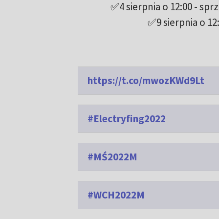
✅4 sierpnia o 12:00 - sp
✅9 sierpnia o 12
https://t.co/mwozKWd9Lt
#Electryfing2022
#MŚ2022M
#WCH2022M