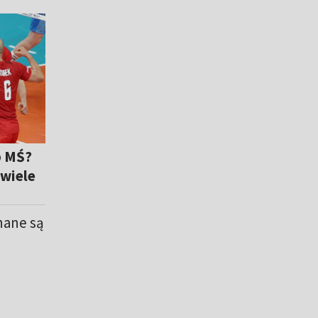
b MŚ?
ewiele
znane są