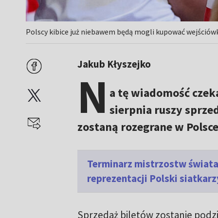
Polscy kibice już niebawem będą mogli kupować wejściówki
Jakub Kłyszejko
N
a tę wiadomość czek
sierpnia ruszy sprze
zostaną rozegrane w Polsce 
Terminarz mistrzostw świata
reprezentacji Polski siatkarz
Sprzedaż biletów zostanie podz