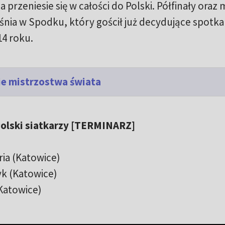
przeniesie się w całości do Polski. Półfinały oraz
eśnia w Spodku, który gościł już decydujące spotka
14 roku.
kie mistrzostwa świata
Polski siatkarzy [TERMINARZ]
aria (Katowice)
yk (Katowice)
(Katowice)