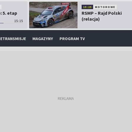
O
15:25
MOTOROWE
 5. etap
RSMP – Rajd Polski
(relacja)
15:15
ETRANSMISJE
MAGAZYNY
PROGRAM TV