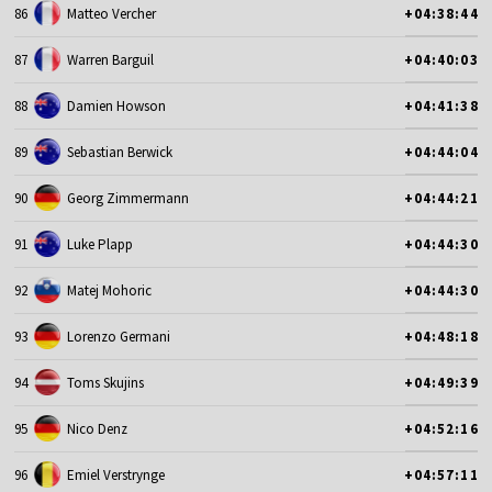
86
Matteo Vercher
+04:38:44
87
Warren Barguil
+04:40:03
88
Damien Howson
+04:41:38
89
Sebastian Berwick
+04:44:04
90
Georg Zimmermann
+04:44:21
91
Luke Plapp
+04:44:30
92
Matej Mohoric
+04:44:30
93
Lorenzo Germani
+04:48:18
94
Toms Skujins
+04:49:39
95
Nico Denz
+04:52:16
96
Emiel Verstrynge
+04:57:11