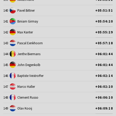
140
Pavel Bittner
+05:51:51
141
Biniam Girmay
+05:54:20
142
Max Kanter
+05:55:29
143
Pascal Eenkhoorn
+05:57:18
144
Jenthe Biermans
+06:01:44
145
John Degenkolb
+06:01:44
146
Baptiste Veistroffer
+06:02:14
147
Marco Haller
+06:02:20
148
Clement Russo
+06:06:10
149
Olav Kooij
+06:09:18