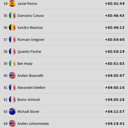
54
Javier Romo
+03:41:49
55
Damiano Caruso
+03:46:43
56
Xandro Meurisse
+03:49:13
57
Romain Gregoire
+03:50:00
58
Quentin Pacher
+03:50:29
59
Ben Healy
+03:51:03
60
Anders Skaarseth
+04:03:07
61
Alexandre Delettre
+04:03:16
62
Bruno Armirail
+04:03:26
63
Michael Storer
+04:11:37
64
Anders Johannessen
+04:14:42