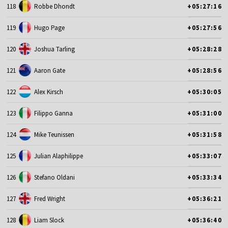
118
Robbe Dhondt
+05:27:16
119
Hugo Page
+05:27:56
120
Joshua Tarling
+05:28:28
121
Aaron Gate
+05:28:56
122
Alex Kirsch
+05:30:05
123
Filippo Ganna
+05:31:00
124
Mike Teunissen
+05:31:58
125
Julian Alaphilippe
+05:33:07
126
Stefano Oldani
+05:33:34
127
Fred Wright
+05:36:21
128
Liam Slock
+05:36:40