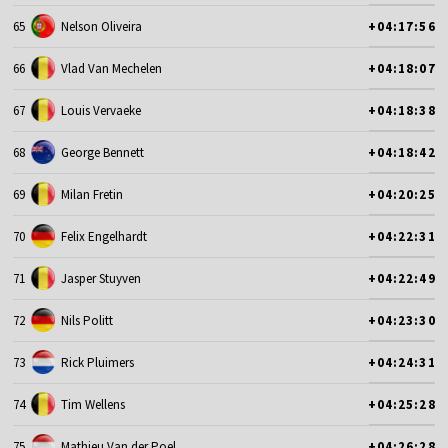
65
Nelson Oliveira
+04:17:56
66
Vlad Van Mechelen
+04:18:07
67
Louis Vervaeke
+04:18:38
68
George Bennett
+04:18:42
69
Milan Fretin
+04:20:25
70
Felix Engelhardt
+04:22:31
71
Jasper Stuyven
+04:22:49
72
Nils Politt
+04:23:30
73
Rick Pluimers
+04:24:31
74
Tim Wellens
+04:25:28
75
Mathieu Van der Poel
+04:26:28