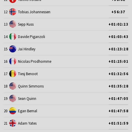
12
Tobias Johannessen
+56:37
13
Sepp Kuss
+01:02:23
14
Davide Piganzoli
+01:03:43
15
Jai Hindley
+01:23:28
16
Nicolas Prodhomme
+01:25:01
17
Tiesj Benoot
+01:32:56
18
Quinn Simmons
+01:35:28
19
Sean Quinn
+01:47:05
20
Egan Bernal
+01:47:58
21
Adam Yates
+01:51:59