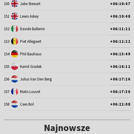
150
Jake Stewart
+06:10:47
151
Lewis Askey
+06:10:48
152
Davide Ballerini
+06:11:22
153
Piet Allegaert
+06:12:22
154
Phil Bauhaus
+06:13:49
155
Kamil Gradek
+06:16:12
156
Julius Van Den Berg
+06:17:26
157
Matis Louvel
+06:17:36
158
Cees Bol
+06:22:08
Najnowsze