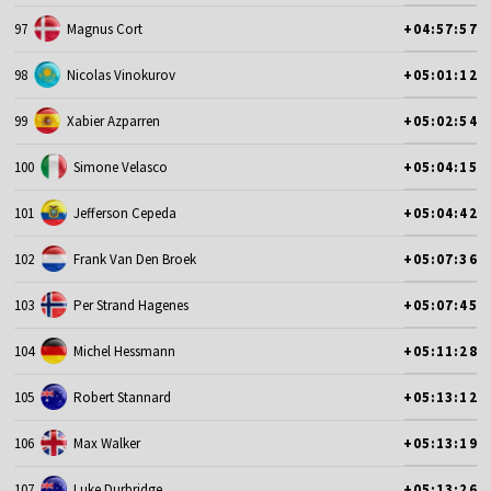
97
Magnus Cort
+04:57:57
98
Nicolas Vinokurov
+05:01:12
99
Xabier Azparren
+05:02:54
100
Simone Velasco
+05:04:15
101
Jefferson Cepeda
+05:04:42
102
Frank Van Den Broek
+05:07:36
103
Per Strand Hagenes
+05:07:45
104
Michel Hessmann
+05:11:28
105
Robert Stannard
+05:13:12
106
Max Walker
+05:13:19
107
Luke Durbridge
+05:13:26