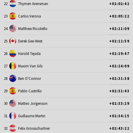
22
Thymen Arensman
+02:02:42
23
Carlos Verona
+02:05:22
24
Matthew Riccitello
+02:11:09
25
Derek Gee-West
+02:12:59
26
Harold Tejada
+02:19:47
27
Maxim Van Gils
+02:24:09
28
Ben O'Connor
+02:31:38
29
Pablo Castrillo
+02:31:43
30
Matteo Jorgenson
+02:33:29
31
Guillaume Martin
+02:34:15
32
Felix Grossschartner
+02:43:22