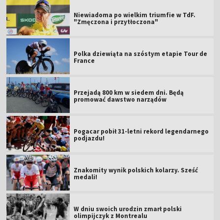
Niewiadoma po wielkim triumfie w TdF.
"Zmęczona i przytłoczona"
Polka dziewiąta na szóstym etapie Tour de
France
Przejadą 800 km w siedem dni. Będą
promować dawstwo narządów
Pogacar pobił 31-letni rekord legendarnego
podjazdu!
Znakomity wynik polskich kolarzy. Sześć
medali!
W dniu swoich urodzin zmarł polski
olimpijczyk z Montrealu