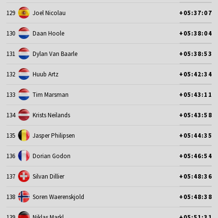
129
Joel Nicolau
+05:37:07
130
Daan Hoole
+05:38:04
131
Dylan Van Baarle
+05:38:53
132
Huub Artz
+05:42:34
133
Tim Marsman
+05:43:11
134
Krists Neilands
+05:43:58
135
Jasper Philipsen
+05:44:35
136
Dorian Godon
+05:46:54
137
Silvan Dillier
+05:48:36
138
Soren Waerenskjold
+05:48:38
139
Niklas Markl
+05:51:31