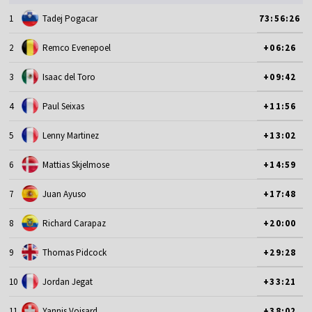
1
Tadej Pogacar
73:56:26
2
Remco Evenepoel
+06:26
3
Isaac del Toro
+09:42
4
Paul Seixas
+11:56
5
Lenny Martinez
+13:02
6
Mattias Skjelmose
+14:59
7
Juan Ayuso
+17:48
8
Richard Carapaz
+20:00
9
Thomas Pidcock
+29:28
10
Jordan Jegat
+33:21
11
Yannis Voisard
+38:02