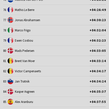
76
Mathis Le Berre
+04:26:49
77
Jonas Abrahamsen
+04:30:23
78
Marco Frigo
+04:32:04
79
Ewen Costiou
+04:32:23
80
Mads Pedersen
+04:33:05
81
Brent Van Moer
+04:33:14
82
Victor Campenaerts
+04:34:17
83
Jan Tratnik
+04:34:24
84
Kasper Asgreen
+04:35:37
85
Alex Aranburu
+04:37:55