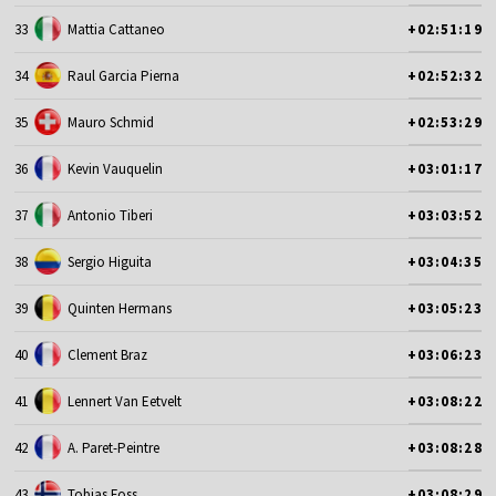
33
Mattia Cattaneo
+02:51:19
34
Raul Garcia Pierna
+02:52:32
35
Mauro Schmid
+02:53:29
36
Kevin Vauquelin
+03:01:17
37
Antonio Tiberi
+03:03:52
38
Sergio Higuita
+03:04:35
39
Quinten Hermans
+03:05:23
40
Clement Braz
+03:06:23
41
Lennert Van Eetvelt
+03:08:22
42
A. Paret-Peintre
+03:08:28
43
Tobias Foss
+03:08:29