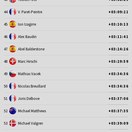
44
V. Paret-Peintre
+03:09:21
45
Ion Izagirre
+03:10:13
46
Alex Baudin
+03:11:41
47
Abel Balderstone
+03:24:26
48
Marc Hirschi
+03:29:59
49
Mathias Vacek
+03:34:36
50
Nicolas Breuillard
+03:34:36
51
Joris Delbove
+03:37:06
52
Michael Matthews
+03:37:35
53
Michael Valgren
+03:39:09