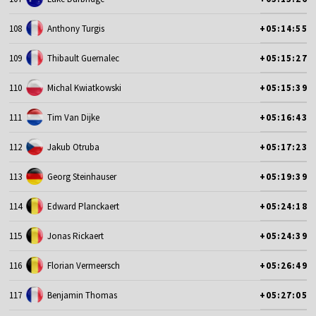
108
Anthony Turgis
+05:14:55
109
Thibault Guernalec
+05:15:27
110
Michal Kwiatkowski
+05:15:39
111
Tim Van Dijke
+05:16:43
112
Jakub Otruba
+05:17:23
113
Georg Steinhauser
+05:19:39
114
Edward Planckaert
+05:24:18
115
Jonas Rickaert
+05:24:39
116
Florian Vermeersch
+05:26:49
117
Benjamin Thomas
+05:27:05