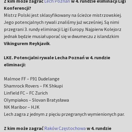
Z kim może zagrać
Lech Poznań
w 4. rundzie eliminacji Ligi
Konferencji?
Mistrz Polski jest sklasyfikowany na ścieżce mistrzowskiej.
Jego potencjalnych rywali znaliśmy już wcześniej. Są nimi
przegrani 3. rundy eliminacji Ligi Europy. Najpierw Kolejorz
jednak będzie musiał uporać się w dwumeczu z islandzkim
Vikingurem Reykjavik
.
LKE. Potencjalni rywale Lecha Poznań w 4. rundzie
eliminacji:
Malmoe FF – F91 Dudelange
Shamrock Rovers – FK Shkupi
Linfield FC – FC Zurich
Olympiakos – Slovan Bratysława
NK Maribor – HJK
Lech zagra z jednym z pięciu przegranych wymienionych par.
Z kim może zagrać
Raków Częstochowa
w 4. rundzie