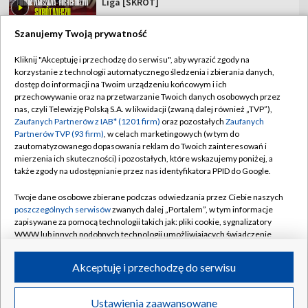
Liga [SKRÓT]
Szanujemy Twoją prywatność
Kliknij "Akceptuję i przechodzę do serwisu", aby wyrazić zgody na
korzystanie z technologii automatycznego śledzenia i zbierania danych,
TVP
dostęp do informacji na Twoim urządzeniu końcowym i ich
Abonament TVP
Regulamin TVP
przechowywanie oraz na przetwarzanie Twoich danych osobowych przez
nas, czyli Telewizję Polską S.A. w likwidacji (zwaną dalej również „TVP”),
Polityka prywatności
Sklep TVP
Zaufanych Partnerów z IAB* (1201 firm)
oraz pozostałych
Zaufanych
Partnerów TVP (93 firm)
, w celach marketingowych (w tym do
Biuro Reklamy
Moje zgody
zautomatyzowanego dopasowania reklam do Twoich zainteresowań i
mierzenia ich skuteczności) i pozostałych, które wskazujemy poniżej, a
Oferta Handlowa
Biuro reklamy
także zgody na udostępnianie przez nas identyfikatora PPID do Google.
Telegazeta ogłoszenia
Kontakt
Twoje dane osobowe zbierane podczas odwiedzania przez Ciebie naszych
Emisja w TVP
poszczególnych serwisów
zwanych dalej „Portalem”, w tym informacje
zapisywane za pomocą technologii takich jak: pliki cookie, sygnalizatory
Kanały
Rada Programowa
WWW lub innych podobnych technologii umożliwiających świadczenie
dopasowanych i bezpiecznych usług, personalizację treści oraz reklam,
Ogłoszenia przetargowe
udostępnianie funkcji mediów społecznościowych oraz analizowanie
©2026 Telewizja Polska Spółka Akcyjna w likwidacji
Akceptuję i przechodzę do serwisu
ruchu w Internecie.
Akademia Telewizyjna
Informacje o nadawcy
Twoje dane osobowe zbierane podczas odwiedzania przez Ciebie
Ustawienia zaawansowane
News
Transmisje
Wideo
Więcej