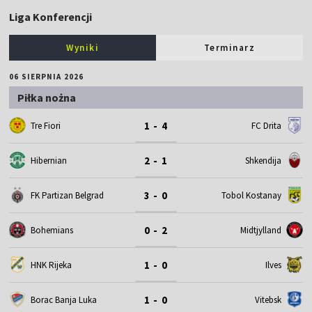
Liga Konferencji
Wyniki
Terminarz
06 SIERPNIA 2026
Piłka nożna
1 - 4
Tre Fiori
FC Drita
2 - 1
Hibernian
Shkendija
3 - 0
FK Partizan Belgrad
Tobol Kostanay
0 - 2
Bohemians
Midtjylland
1 - 0
HNK Rijeka
Ilves
1 - 0
Borac Banja Luka
Vitebsk