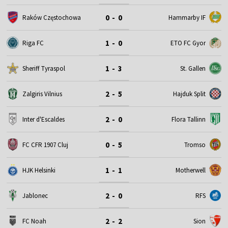
0 - 0
Raków Częstochowa
Hammarby IF
1 - 0
Riga FC
ETO FC Gyor
1 - 3
Sheriff Tyraspol
St. Gallen
2 - 5
Zalgiris Vilnius
Hajduk Split
2 - 0
Inter d'Escaldes
Flora Tallinn
0 - 5
FC CFR 1907 Cluj
Tromso
1 - 1
HJK Helsinki
Motherwell
2 - 0
Jablonec
RFS
2 - 2
FC Noah
Sion