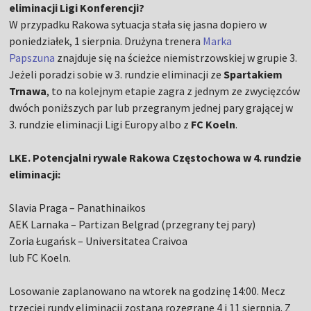
eliminacji Ligi Konferencji?
W przypadku Rakowa sytuacja stała się jasna dopiero w
poniedziałek, 1 sierpnia. Drużyna trenera
Marka
Papszuna
znajduje się na ścieżce niemistrzowskiej w grupie 3.
Jeżeli poradzi sobie w 3. rundzie eliminacji ze
Spartakiem
Trnawa
, to na kolejnym etapie zagra z jednym ze zwycięzców
dwóch poniższych par lub przegranym jednej pary grającej w
3. rundzie eliminacji Ligi Europy albo z
FC Koeln
.
LKE. Potencjalni rywale Rakowa Częstochowa w 4. rundzie
eliminacji:
Slavia Praga – Panathinaikos
AEK Larnaka – Partizan Belgrad (przegrany tej pary)
Zoria Ługańsk – Universitatea Craivoa
lub FC Koeln.
Losowanie zaplanowano na wtorek na godzinę 14:00. Mecz
trzeciej rundy eliminacji zostaną rozegrane 4 i 11 sierpnia. Z