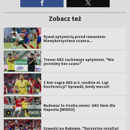
Zobacz też
Rywal optymistą przed rewanżem.
Niewykorzystana szansa...
Trener GKS zachowuje optymizm. "Nie
jesteśmy bez szans"
Z kim zagra GKS w 3. rundzie el. Ligi
Konferencji? Sprawdź, kiedy mecze!
Budować to trzeba umieć. GKS tłem dla
Hapoelu [WIDEO]
Szwedzi po Rakowie. "Korzystny rezultat