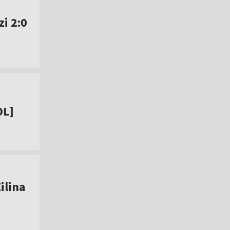
i 2:0
OL]
ilina