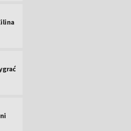
ilina
ygrać
ni