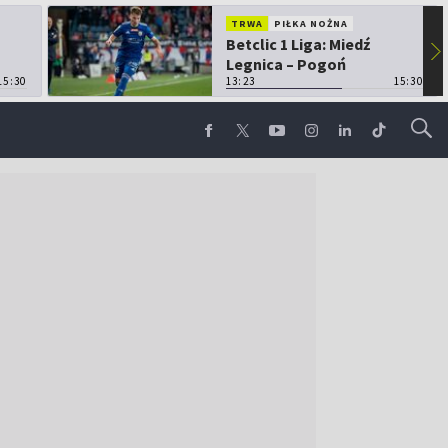
TRWA
PIŁKA NOŻNA
Betclic 1 Liga: Miedź
▶
Legnica – Pogoń
15:30
Grodzisk Mazowiecki
13:23
15:30