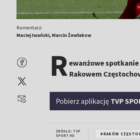
Komentarz:
Maciej Iwański, Marcin Żewłakow
R
ewanżowe spotkanie 3
Rakowem Częstochow
Pobierz aplikację
TVP SPO
ŹRÓDŁO: TVP
#RAKÓW CZĘSTO
SPORT HD