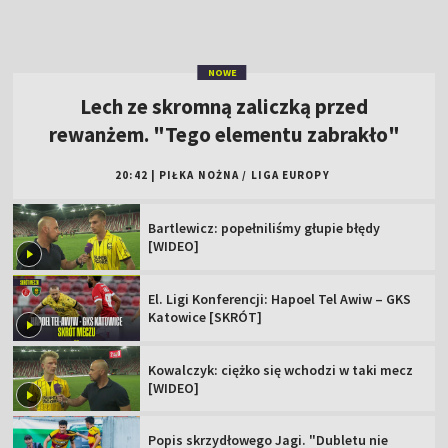
Bartlewicz: popełniliśmy głupie błędy
[WIDEO]
El. Ligi Konferencji: Hapoel Tel Awiw – GKS
Katowice [SKRÓT]
Kowalczyk: ciężko się wchodzi w taki mecz
[WIDEO]
Popis skrzydłowego Jagi. "Dubletu nie
zdobyłem nawet w Ekstraklasie"
Zagrali potencjalni rywale Polaków. Jest
jedna niespodzianka
Polskie kluby w europejskich pucharach.
Sprawdź terminarz!