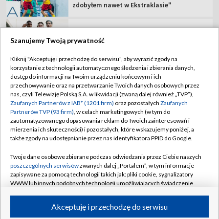
TVP
Szanujemy Twoją prywatność
Abonament TVP
Regulamin TVP
Kliknij "Akceptuję i przechodzę do serwisu", aby wyrazić zgody na
Polityka prywatności
Sklep TVP
korzystanie z technologii automatycznego śledzenia i zbierania danych,
dostęp do informacji na Twoim urządzeniu końcowym i ich
Biuro Reklamy
Moje zgody
przechowywanie oraz na przetwarzanie Twoich danych osobowych przez
nas, czyli Telewizję Polską S.A. w likwidacji (zwaną dalej również „TVP”),
Oferta Handlowa
Biuro reklamy
Zaufanych Partnerów z IAB* (1201 firm)
oraz pozostałych
Zaufanych
Partnerów TVP (93 firm)
, w celach marketingowych (w tym do
Telegazeta ogłoszenia
Kontakt
zautomatyzowanego dopasowania reklam do Twoich zainteresowań i
Emisja w TVP
mierzenia ich skuteczności) i pozostałych, które wskazujemy poniżej, a
także zgody na udostępnianie przez nas identyfikatora PPID do Google.
Kanały
Rada Programowa
Twoje dane osobowe zbierane podczas odwiedzania przez Ciebie naszych
Ogłoszenia przetargowe
poszczególnych serwisów
zwanych dalej „Portalem”, w tym informacje
©2026 Telewizja Polska Spółka Akcyjna w likwidacji
zapisywane za pomocą technologii takich jak: pliki cookie, sygnalizatory
Akademia Telewizyjna
WWW lub innych podobnych technologii umożliwiających świadczenie
Informacje o nadawcy
dopasowanych i bezpiecznych usług, personalizację treści oraz reklam,
udostępnianie funkcji mediów społecznościowych oraz analizowanie
Akceptuję i przechodzę do serwisu
Centrum informacji TVP
ruchu w Internecie.