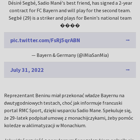
Désiré Segbé, Sadio Mané's best friend, has signed a 2-year
contract for FC Bayern and will play for the second team.
Segbé (29) is a striker and plays for Benin's national team
����
pic.twitter.com/FsRj5qrABN
— Bayern & Germany (@iMiaSanMia)
July 31, 2022
Reprezentant Beninu miał przekonać władze Bayernu na
dwutygodniowych testach, choć jak informuje francuski
portal RMC Sport, dzięki wsparciu Sadio Mane. Spekuluje się,
że 29-latek podpisał umowę z monachijczykami, żeby pomóc
koledze w aklimatyzacji w Monachium.