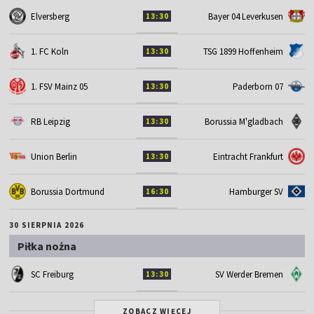
Elversberg
Bayer 04 Leverkusen
13:30
1. FC Koln
TSG 1899 Hoffenheim
13:30
1. FSV Mainz 05
Paderborn 07
13:30
RB Leipzig
Borussia M'gladbach
13:30
Union Berlin
Eintracht Frankfurt
13:30
Borussia Dortmund
Hamburger SV
16:30
30 SIERPNIA 2026
Piłka nożna
SC Freiburg
SV Werder Bremen
13:30
ZOBACZ WIĘCEJ