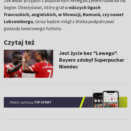
Jak widać przyjaźń z popularnym Senegalczykiem opłaciła się
Segbe. Obieżyświat, który grał w
niższych ligach
francuskich, angielskich, w Słowacji, Rumunii, czy nawet
Luksemburgu
, teraz będzie mógł z bliska podpatrywać
gwiazdy światowego futbolu.
Czytaj też
Jest życie bez "Lewego".
Bayern zdobył Superpuchar
Niemiec
Pobierz aplikację
TVP SPORT