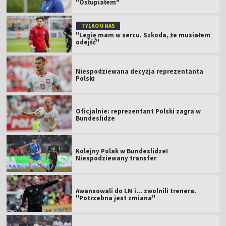
"Osłupiałem"
TYLKO U NAS
"Legię mam w sercu. Szkoda, że musiałem
odejść"
Niespodziewana decyzja reprezentanta
Polski
Oficjalnie: reprezentant Polski zagra w
Bundeslidze
Kolejny Polak w Bundeslidze!
Niespodziewany transfer
Awansowali do LM i... zwolnili trenera.
"Potrzebna jest zmiana"