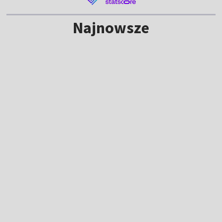
Najnowsze
NOWE
Lech ze skromną zaliczką przed
rewanżem. "Tego elementu zabrakło"
20:42
|
PIŁKA NOŻNA
/
LIGA EUROPY