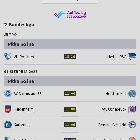
2. Bundesliga
JUTRO
Piłka nożna
VfL Bochum
Hertha BSC
18:30
08 SIERPNIA 2026
Piłka nożna
SV Darmstadt 98
Holstein Kiel
11:00
Heidenheim
VfL Osnabruck
11:00
Karlsruher
Arminia Bielefeld
11:00