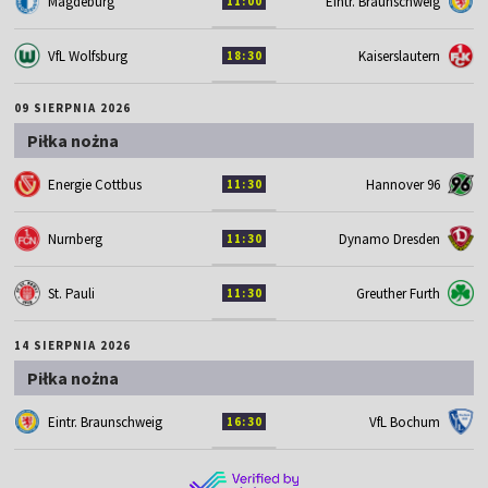
Magdeburg
Eintr. Braunschweig
11:00
VfL Wolfsburg
Kaiserslautern
18:30
09 SIERPNIA 2026
Piłka nożna
Energie Cottbus
Hannover 96
11:30
Nurnberg
Dynamo Dresden
11:30
St. Pauli
Greuther Furth
11:30
14 SIERPNIA 2026
Piłka nożna
Eintr. Braunschweig
VfL Bochum
16:30