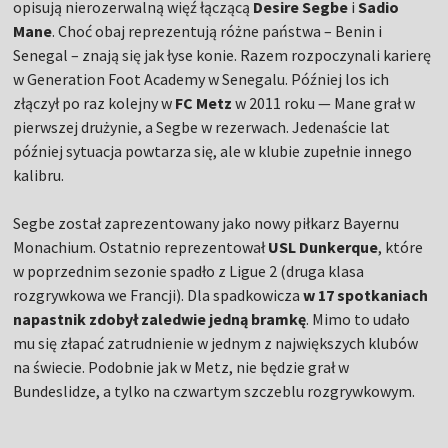
opisują nierozerwalną więź łączącą
Desire Segbe
i
Sadio
Mane
. Choć obaj reprezentują różne państwa – Benin i
Senegal – znają się jak łyse konie. Razem rozpoczynali karierę
w Generation Foot Academy w Senegalu. Później los ich
złączył po raz kolejny w
FC Metz
w 2011 roku — Mane grał w
pierwszej drużynie, a Segbe w rezerwach. Jedenaście lat
później sytuacja powtarza się, ale w klubie zupełnie innego
kalibru.
Segbe został zaprezentowany jako nowy piłkarz Bayernu
Monachium. Ostatnio reprezentował
USL Dunkerque
, które
w poprzednim sezonie spadło z Ligue 2 (druga klasa
rozgrywkowa we Francji). Dla spadkowicza
w 17 spotkaniach
napastnik zdobył zaledwie jedną bramkę
. Mimo to udało
mu się złapać zatrudnienie w jednym z największych klubów
na świecie. Podobnie jak w Metz, nie będzie grał w
Bundeslidze, a tylko na czwartym szczeblu rozgrywkowym.