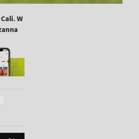
Cali. W
uzanna