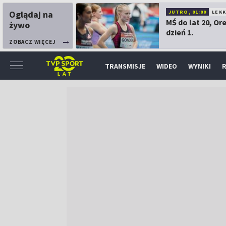
Oglądaj na
JUTRO, 01:00
LEK
MŚ do lat 20, Or
żywo
dzień 1.
ZOBACZ WIĘCEJ
TRANSMISJE
WIDEO
WYNIKI
R