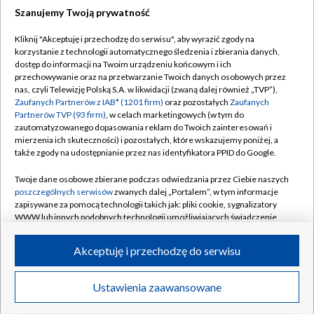
Szanujemy Twoją prywatność
TVP
Kliknij "Akceptuję i przechodzę do serwisu", aby wyrazić zgody na
korzystanie z technologii automatycznego śledzenia i zbierania danych,
Abonament TVP
Regulamin TVP
dostęp do informacji na Twoim urządzeniu końcowym i ich
Polityka prywatności
Sklep TVP
przechowywanie oraz na przetwarzanie Twoich danych osobowych przez
nas, czyli Telewizję Polską S.A. w likwidacji (zwaną dalej również „TVP”),
Biuro Reklamy
Moje zgody
Zaufanych Partnerów z IAB* (1201 firm)
oraz pozostałych
Zaufanych
Partnerów TVP (93 firm)
, w celach marketingowych (w tym do
Oferta Handlowa
Biuro reklamy
zautomatyzowanego dopasowania reklam do Twoich zainteresowań i
mierzenia ich skuteczności) i pozostałych, które wskazujemy poniżej, a
Telegazeta ogłoszenia
Kontakt
także zgody na udostępnianie przez nas identyfikatora PPID do Google.
Emisja w TVP
Twoje dane osobowe zbierane podczas odwiedzania przez Ciebie naszych
Kanały
Rada Programowa
poszczególnych serwisów
zwanych dalej „Portalem”, w tym informacje
zapisywane za pomocą technologii takich jak: pliki cookie, sygnalizatory
Ogłoszenia przetargowe
WWW lub innych podobnych technologii umożliwiających świadczenie
©2026 Telewizja Polska Spółka Akcyjna w likwidacji
dopasowanych i bezpiecznych usług, personalizację treści oraz reklam,
Akademia Telewizyjna
udostępnianie funkcji mediów społecznościowych oraz analizowanie
Akceptuję i przechodzę do serwisu
Informacje o nadawcy
ruchu w Internecie.
Centrum informacji TVP
Twoje dane osobowe zbierane podczas odwiedzania przez Ciebie
Ustawienia zaawansowane
News
Transmisje
Wideo
Więcej
poszczególnych serwisów
na Portalu, takie jak adresy IP, identyfikatory
System NOS
Twoich urządzeń końcowych i identyfikatory plików cookie, informacje o