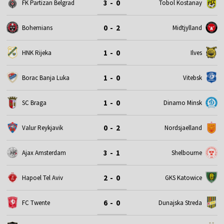
3 - 0
FK Partizan Belgrad
Tobol Kostanay
0 - 2
Bohemians
Midtjylland
1 - 0
HNK Rijeka
Ilves
1 - 0
Borac Banja Luka
Vitebsk
1 - 0
SC Braga
Dinamo Minsk
0 - 2
Valur Reykjavik
Nordsjaelland
3 - 1
Ajax Amsterdam
Shelbourne
2 - 0
Hapoel Tel Aviv
GKS Katowice
6 - 0
FC Twente
Dunajska Streda