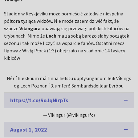
Stadion w Reykjaviku może pomieścić zaledwie niespełna
półtora tysiąca widzów. Nie może zatem dziwić fakt, że
władze
Vikingura
obawiają się przewagi polskich kibiców na
trybunach. Mimo że
Lech
ma za sobą bardzo słaby początek
sezonu i tak może liczyć na wsparcie fanów. Ostatni mecz
ligowy z Wisłą Płock (1:3) obejrzało na stadionie 14 tysięcy
kibiców.
Hér í hlekknum má finna helstu upplýsingar um leik Víkings
og Lech Poznan í 3. umferð Sambandsdeildar Evrópu.
https://t.co/SoJqNirpTs
— Víkingur (@vikingurfc)
August 1, 2022