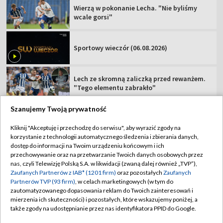
Wierzą w pokonanie Lecha. "Nie byliśmy
wcale gorsi"
Sportowy wieczór (06.08.2026)
Lech ze skromną zaliczką przed rewanżem.
"Tego elementu zabrakło"
Szanujemy Twoją prywatność
Kliknij "Akceptuję i przechodzę do serwisu", aby wyrazić zgody na
korzystanie z technologii automatycznego śledzenia i zbierania danych,
TVP
dostęp do informacji na Twoim urządzeniu końcowym i ich
przechowywanie oraz na przetwarzanie Twoich danych osobowych przez
Abonament TVP
Regulamin TVP
nas, czyli Telewizję Polską S.A. w likwidacji (zwaną dalej również „TVP”),
Polityka prywatności
Sklep TVP
Zaufanych Partnerów z IAB* (1201 firm)
oraz pozostałych
Zaufanych
Partnerów TVP (93 firm)
, w celach marketingowych (w tym do
Biuro Reklamy
Moje zgody
zautomatyzowanego dopasowania reklam do Twoich zainteresowań i
mierzenia ich skuteczności) i pozostałych, które wskazujemy poniżej, a
Oferta Handlowa
Biuro reklamy
także zgody na udostępnianie przez nas identyfikatora PPID do Google.
Telegazeta ogłoszenia
Kontakt