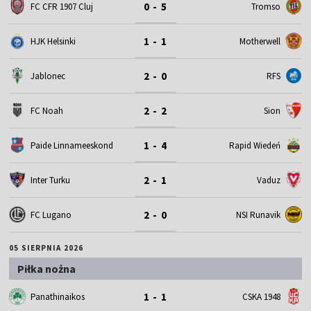
0 - 5
FC CFR 1907 Cluj
Tromso
1 - 1
HJK Helsinki
Motherwell
2 - 0
Jablonec
RFS
2 - 2
FC Noah
Sion
1 - 4
Paide Linnameeskond
Rapid Wiedeń
2 - 1
Inter Turku
Vaduz
2 - 0
FC Lugano
NSI Runavik
05 SIERPNIA 2026
Piłka nożna
1 - 1
Panathinaikos
CSKA 1948