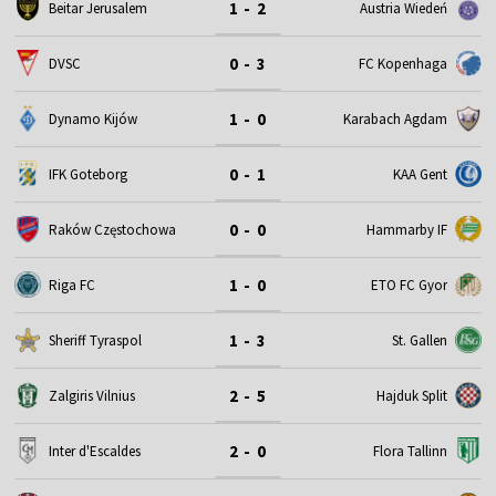
1 - 2
Beitar Jerusalem
Austria Wiedeń
0 - 3
DVSC
FC Kopenhaga
1 - 0
Dynamo Kijów
Karabach Agdam
0 - 1
IFK Goteborg
KAA Gent
0 - 0
Raków Częstochowa
Hammarby IF
1 - 0
Riga FC
ETO FC Gyor
1 - 3
Sheriff Tyraspol
St. Gallen
2 - 5
Zalgiris Vilnius
Hajduk Split
2 - 0
Inter d'Escaldes
Flora Tallinn