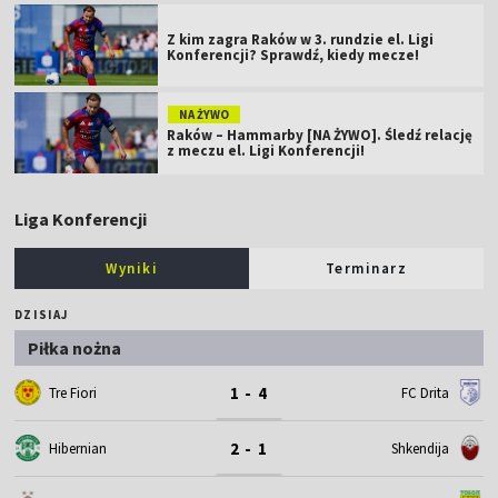
Z kim zagra Raków w 3. rundzie el. Ligi
Konferencji? Sprawdź, kiedy mecze!
NA ŻYWO
Raków – Hammarby [NA ŻYWO]. Śledź relację
z meczu el. Ligi Konferencji!
Liga Konferencji
Wyniki
Terminarz
DZISIAJ
Piłka nożna
1 - 4
Tre Fiori
FC Drita
2 - 1
Hibernian
Shkendija