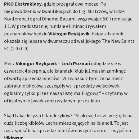
PKO Ekstraklasy
, gdzie przegrał dwa mecze. Po
niepowodzeniu w kwalifikacjach do Ligi Mistrzów, w Lidze
Konferencji ograł Dinamo Batumi, wygrywając 5:0 i remisując
1:1. W przedostatniej rundzie eliminacji rywalem
poznaniaków będzie
Vikingur Reykjavik
. Ekipa z Islandii
okazała się lepsza w dwumeczu od walijskiego The New Saints
FC (2:0 i 0:0).
Mecz
Vikingur Reykjavik – Lech Poznań
odbędzie się w
czwartek 4 sierpnia, ale islandzki klub już musiał zamknąć
otwartą sprzedaż biletów. "W związku z tym, że na mecz
zabraknie biletów, szczegóły ws. sprzedaży wejściówek
ogłosimy tylko przez naszą listę mailingową" – czytamy w
oficjalnym oświadczeniu wydanym przez klub.
Skąd taka decyzja Islandczyków? "Stało się tak ze względu na
dużą liczbę kibiców Lecha mieszkających na Islandii. To jest
nasz sposób na sprzedaż biletów naszym fanom" – wyjaśnia
Vikingur
.